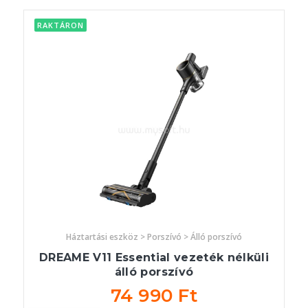
RAKTÁRON
Háztartási eszköz > Porszívó > Álló porszívó
DREAME V11 Essential vezeték nélküli
álló porszívó
74 990 Ft