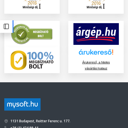
Árukereső, a hiteles
vásárlási kalauz
1131 Budapest, Reitter Ferenc u. 177.
+36 (1) 424 99 44