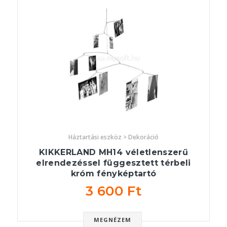
Háztartási eszköz > Dekoráció
KIKKERLAND MH14 véletlenszerű
elrendezéssel függesztett térbeli
króm fényképtartó
3 600 Ft
MEGNÉZEM