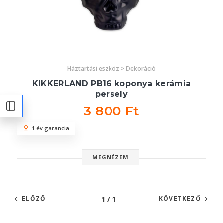
Háztartási eszköz > Dekoráció
KIKKERLAND PB16 koponya kerámia
persely
3 800 Ft
1 év garancia
MEGNÉZEM
1 / 1
ELŐZŐ
KÖVETKEZŐ