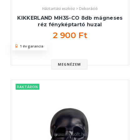
Háztartási eszköz > Dekoráció
KIKKERLAND MH35-CO 8db mágneses
réz fényképtartó huzal
2 900 Ft
1 év garancia
MEGNÉZEM
RAKTÁRON