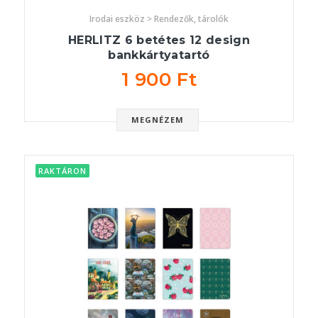
Irodai eszköz > Rendezők, tárolók
HERLITZ 6 betétes 12 design
bankkártyatartó
1 900 Ft
MEGNÉZEM
RAKTÁRON