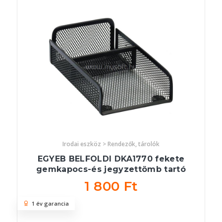
Irodai eszköz > Rendezők, tárolók
EGYEB BELFOLDI DKA1770 fekete
gemkapocs-és jegyzettömb tartó
1 800 Ft
1 év garancia