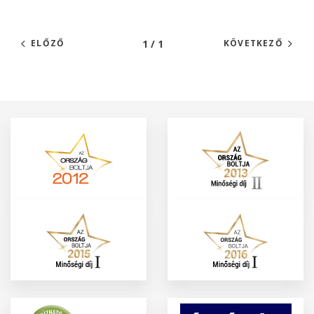
1 / 1
ELŐZŐ
KÖVETKEZŐ