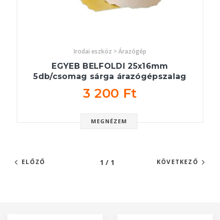
Irodai eszköz > Árazógép
EGYEB BELFOLDI 25x16mm
5db/csomag sárga árazógépszalag
3 200 Ft
MEGNÉZEM
1 / 1
ELŐZŐ
KÖVETKEZŐ