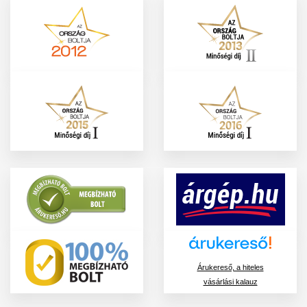
Árukereső, a hiteles
vásárlási kalauz