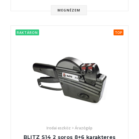
MEGNÉZEM
RAKTÁRON
TOP
Irodai eszköz > Árazógép
BLITZ S14 2 soros 8+6 karakteres