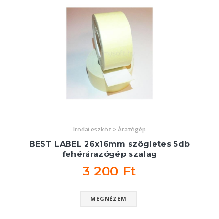
Irodai eszköz > Árazógép
BEST LABEL 26x16mm szögletes 5db
fehérárazógép szalag
3 200 Ft
MEGNÉZEM