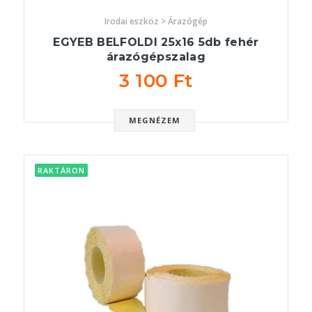
Irodai eszköz > Árazógép
EGYEB BELFOLDI 25x16 5db fehér
árazógépszalag
3 100 Ft
MEGNÉZEM
RAKTÁRON