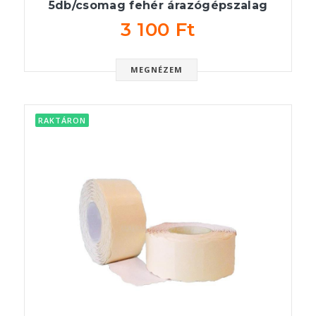
5db/csomag fehér árazógépszalag
3 100 Ft
MEGNÉZEM
RAKTÁRON