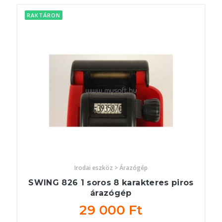
RAKTÁRON
Irodai eszköz > Árazógép
SWING 826 1 soros 8 karakteres piros
árazógép
29 000 Ft