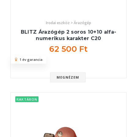
Irodai eszköz > Árazógép
BLITZ Árazógép 2 soros 10+10 alfa-
numerikus karakter C20
62 500 Ft
1 év garancia
MEGNÉZEM
RAKTÁRON