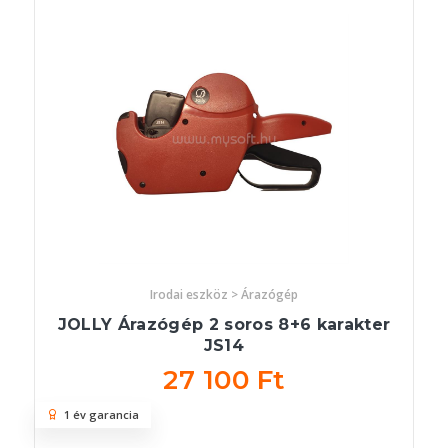
Irodai eszköz > Árazógép
JOLLY Árazógép 2 soros 8+6 karakter
JS14
27 100 Ft
1 év garancia