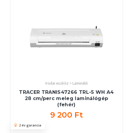
Irodai eszköz > Lamináló
TRACER TRANIS47266 TRL-5 WH A4
28 cm/perc meleg laminálógép
(fehér)
9 200 Ft
2 év garancia