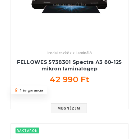
Irodai eszköz > Lamináló
FELLOWES 5738301 Spectra A3 80-125
mikron laminálógép
42 990 Ft
1 év garancia
MEGNÉZEM
RAKTÁRON