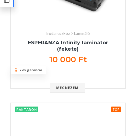
Irodai eszköz > Lamináló
ESPERANZA Infinity laminátor
(fekete)
10 000 Ft
2 év garancia
MEGNÉZEM
RAKTÁRON
TOP