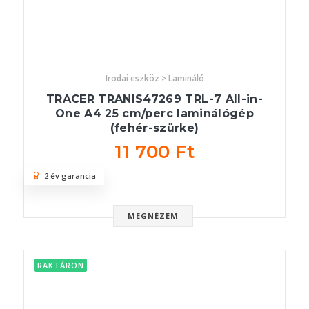
Irodai eszköz > Lamináló
TRACER TRANIS47269 TRL-7 All-in-
One A4 25 cm/perc laminálógép
(fehér-szürke)
11 700 Ft
2 év garancia
MEGNÉZEM
RAKTÁRON