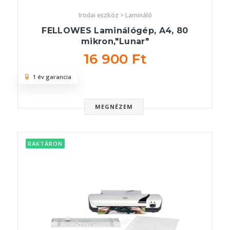
Irodai eszköz > Lamináló
FELLOWES Laminálógép, A4, 80
mikron,"Lunar"
16 900 Ft
1 év garancia
MEGNÉZEM
RAKTÁRON