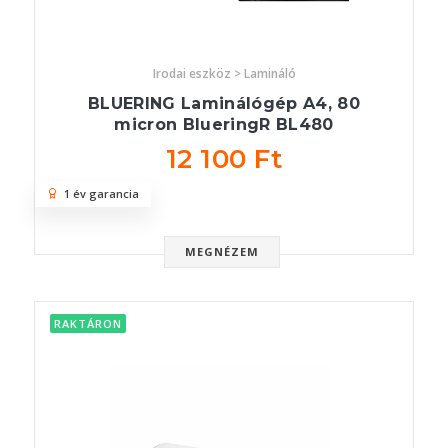
Irodai eszköz > Lamináló
BLUERING Laminálógép A4, 80
micron BlueringR BL480
12 100 Ft
1 év garancia
MEGNÉZEM
RAKTÁRON