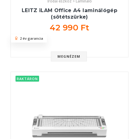
Irodai eszköz > Lamináló
LEITZ iLAM Office A4 laminálógép
(sötétszürke)
42 990 Ft
2 év garancia
MEGNÉZEM
RAKTÁRON