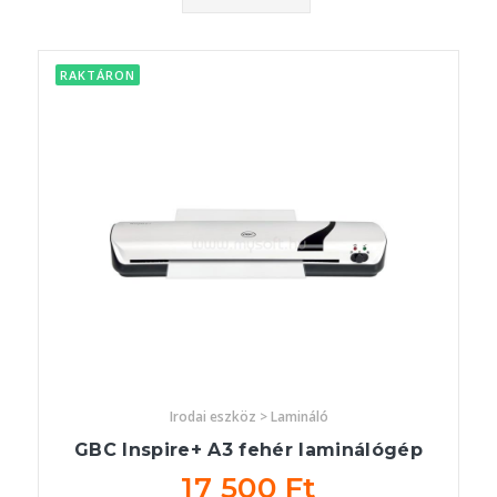
RAKTÁRON
Irodai eszköz > Lamináló
GBC Inspire+ A3 fehér laminálógép
17 500 Ft