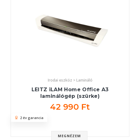
Irodai eszköz > Lamináló
LEITZ iLAM Home Office A3
laminálógép (szürke)
42 990 Ft
2 év garancia
MEGNÉZEM