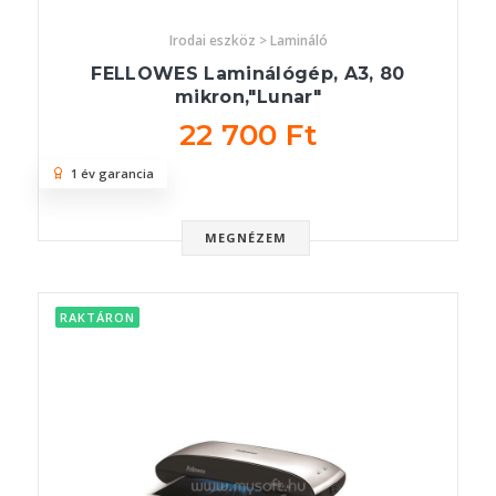
Irodai eszköz > Lamináló
FELLOWES Laminálógép, A3, 80
mikron,"Lunar"
22 700 Ft
1 év garancia
MEGNÉZEM
RAKTÁRON