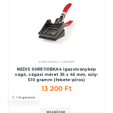
Irodai eszköz > Lamináló
NEDIS SHRE110BKA4 igazolványkép
vágó, vágási méret 35 x 45 mm, súly:
510 gramm (fekete-piros)
13 200 Ft
1 év garancia
MEGNÉZEM