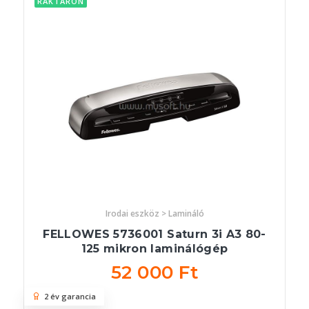
RAKTÁRON
Irodai eszköz > Lamináló
FELLOWES 5736001 Saturn 3i A3 80-
125 mikron laminálógép
52 000 Ft
2 év garancia