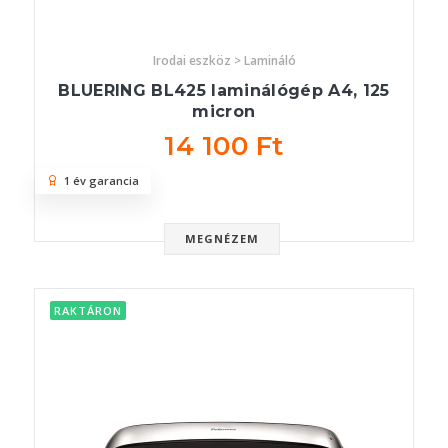
Irodai eszköz > Lamináló
BLUERING BL425 laminálógép A4, 125
micron
14 100 Ft
1 év garancia
MEGNÉZEM
RAKTÁRON