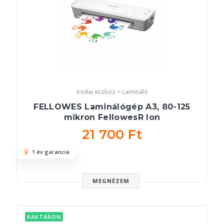
Irodai eszköz > Lamináló
FELLOWES Laminálógép A3, 80-125
mikron FellowesR Ion
21 700 Ft
1 év garancia
MEGNÉZEM
RAKTÁRON