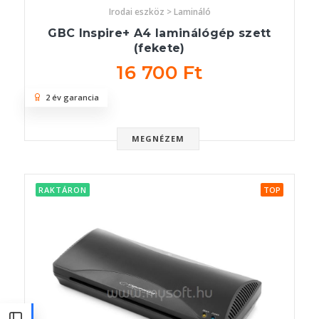
Irodai eszköz > Lamináló
GBC Inspire+ A4 laminálógép szett
(fekete)
16 700 Ft
2 év garancia
MEGNÉZEM
RAKTÁRON
TOP