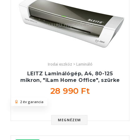
Irodai eszköz > Lamináló
LEITZ Laminálógép, A4, 80-125
mikron, "iLam Home Office", szürke
28 990 Ft
2 év garancia
MEGNÉZEM