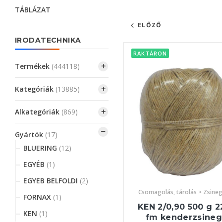
TÁBLÁZAT
ELŐZŐ
IRODATECHNIKA
RAKTÁRON
Termékek
(444118)
Kategóriák
(13885)
Alkategóriák
(869)
Gyártók
(17)
BLUERING
(12)
EGYÉB
(1)
EGYEB BELFOLDI
(2)
Csomagolás, tárolás > Zsine
FORNAX
(1)
KEN 2/0,90 500 g 2
KEN
(1)
fm kenderzsineg