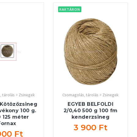
RAKTÁRON
 tárolás > Zsinegek
Csomagolás, tárolás > Zsinegek
Kötözőzsineg
EGYEB BELFOLDI
vékony 100 g.
2/0,40 500 g 100 fm
0 125 méter
kenderzsineg
Fornax
3 900 Ft
900 Ft