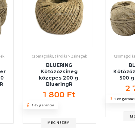
gek
Csomagolás, tárolás > Zsinegek
Csomagolás,
BLUERING
B
er
Kötözőzsineg
Kötözőz
50
közepes 200 g.
500 g
gR
BlueringR
2 
1 800 Ft
1 év garanci
1 év garancia
M
MEGNÉZEM