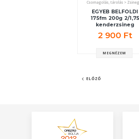
Csomagolás, tárolás > Zsine
EGYEB BELFOLDI
175fm 200g 2/1,7
kenderzsineg
2 900 Ft
MEGNÉZEM
ELŐZŐ