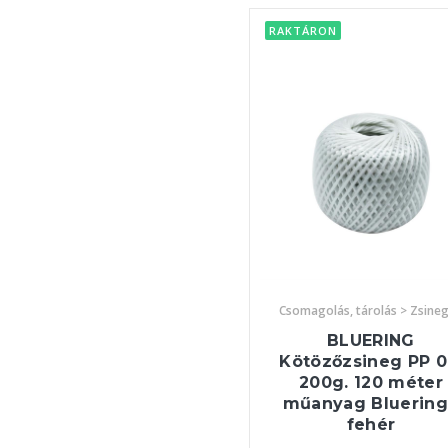
RAKTÁRON
Csomagolás, tárolás > Zsine
BLUERING
Kötözőzsineg PP 0
200g. 120 méter
műanyag Bluerin
fehér