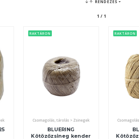
RENDEZÉS
1 / 1
RAKTÁRON
RAKTÁRON
gek
Csomagolás, tárolás > Zsinegek
Csomagolás,
25
BLUERING
B
Kötözőzsineg kender
Kötözőz