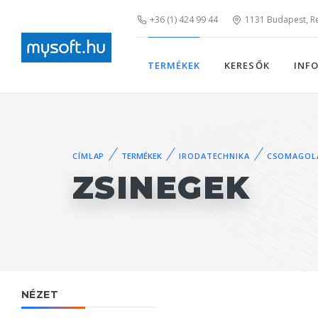
+36 (1) 424 99 44
1131 Budapest, Rei
TERMÉKEK
KERESŐK
INF
CÍMLAP
TERMÉKEK
IRODATECHNIKA
CSOMAGOLÁ
ZSINEGEK
NÉZET