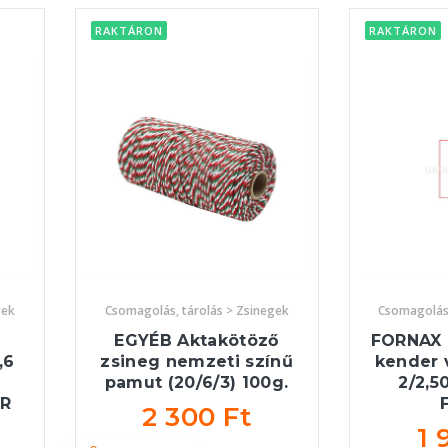
RAKTÁRON
RAKTÁRON
gek
Csomagolás, tárolás > Zsinegek
Csomagolás,
EGYÉB Aktakötöző
FORNAX 
,6
zsineg nemzeti színű
kender 
pamut (20/6/3) 100g.
2/2,5
gR
2 300 Ft
1 