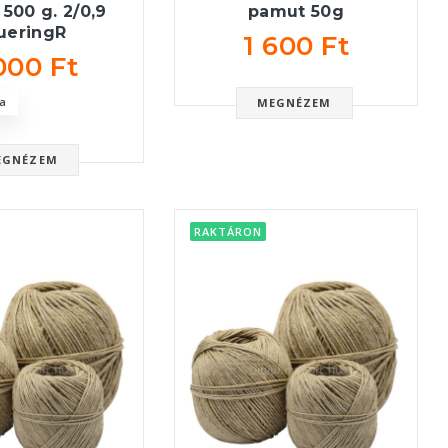
 500 g. 2/0,9
pamut 50g
ueringR
1 600 Ft
000 Ft
a
MEGNÉZEM
EGNÉZEM
RAKTÁRON