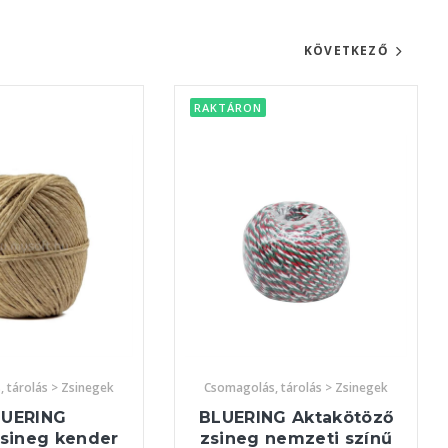
KÖVETKEZŐ
RAKTÁRON
 tárolás > Zsinegek
Csomagolás, tárolás > Zsinegek
LUERING
BLUERING Aktakötöző
sineg kender
zsineg nemzeti színű