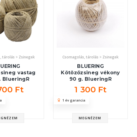
 tárolás > Zsinegek
Csomagolás, tárolás > Zsinegek
LUERING
BLUERING
sineg vastag
Kötözőzsineg vékony
. BlueringR
90 g. BlueringR
700 Ft
1 300 Ft
a
1 év garancia
EGNÉZEM
MEGNÉZEM