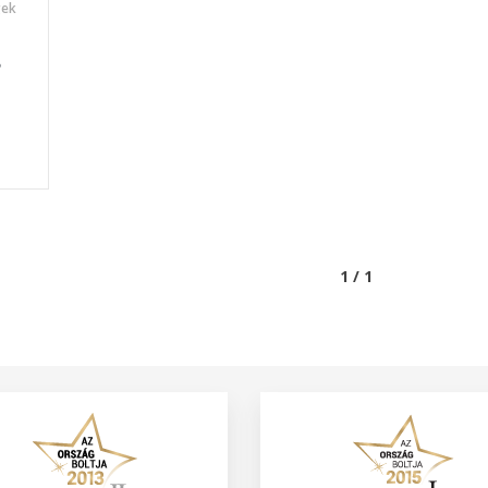
gek
5
1 / 1