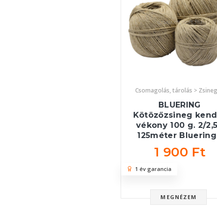
Csomagolás, tárolás > Zsine
BLUERING
Kötözőzsineg kend
vékony 100 g. 2/2,
125méter Bluerin
1 900 Ft
1 év garancia
MEGNÉZEM