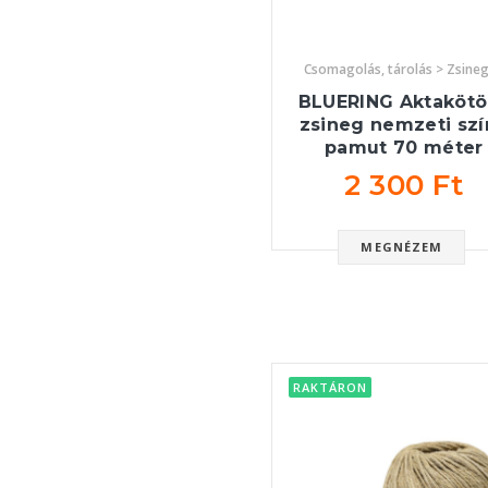
Csomagolás, tárolás > Zsine
BLUERING Aktakötö
zsineg nemzeti szí
pamut 70 méter
2 300 Ft
MEGNÉZEM
RAKTÁRON