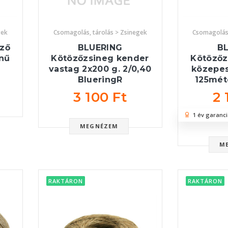
gek
Csomagolás, tárolás > Zsinegek
Csomagolás,
ző
BLUERING
B
nű
Kötözőzsineg kender
Kötözőz
vastag 2x200 g. 2/0,40
közepes 
BlueringR
125mét
3 100 Ft
2 
1 év garanci
MEGNÉZEM
M
RAKTÁRON
RAKTÁRON