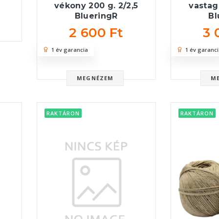
vékony 200 g. 2/2,5
vastag
BlueringR
Bl
2 600 Ft
3 
1 év garancia
1 év garanci
MEGNÉZEM
M
RAKTÁRON
RAKTÁRON