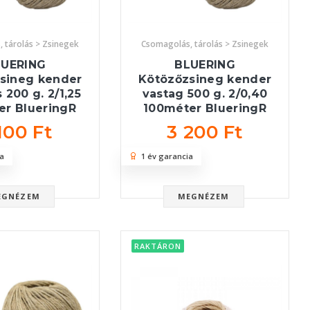
 tárolás > Zsinegek
Csomagolás, tárolás > Zsinegek
LUERING
BLUERING
sineg kender
Kötözőzsineg kender
200 g. 2/1,25
vastag 500 g. 2/0,40
er BlueringR
100méter BlueringR
100 Ft
3 200 Ft
a
1 év garancia
EGNÉZEM
MEGNÉZEM
RAKTÁRON