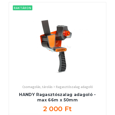
RAKTÁRON
Csomagolás, tárolás > Ragasztószalag adagoló
HANDY Ragasztószalag adagoló -
max 66m x 50mm
2 000 Ft