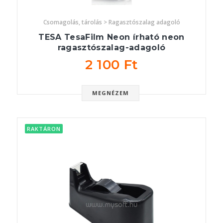
Csomagolás, tárolás > Ragasztószalag adagoló
TESA TesaFilm Neon írható neon
ragasztószalag-adagoló
2 100 Ft
MEGNÉZEM
RAKTÁRON