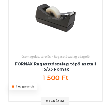
Csomagolás, tárolás > Ragasztószalag adagoló
FORNAX Ragasztószalag tépő asztali
15/33 Fornax
1 500 Ft
1 év garancia
MEGNÉZEM