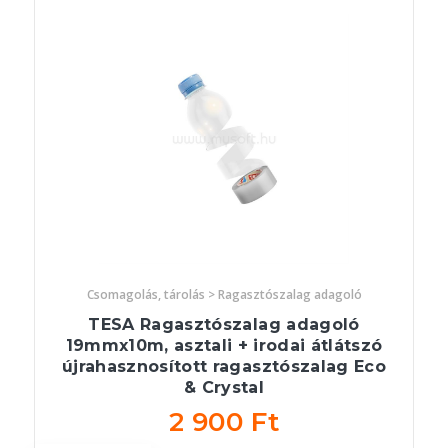
Csomagolás, tárolás > Ragasztószalag adagoló
TESA Ragasztószalag adagoló
19mmx10m, asztali + irodai átlátszó
újrahasznosított ragasztószalag Eco
& Crystal
2 900 Ft