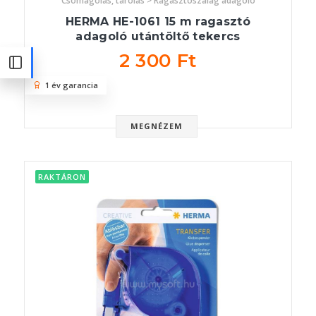
Csomagolás, tárolás > Ragasztószalag adagoló
HERMA HE-1061 15 m ragasztó
adagoló utántöltő tekercs
2 300 Ft
1 év garancia
MEGNÉZEM
RAKTÁRON