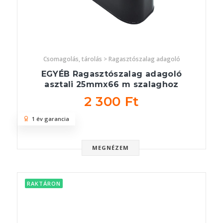
Csomagolás, tárolás > Ragasztószalag adagoló
EGYÉB Ragasztószalag adagoló
asztali 25mmx66 m szalaghoz
2 300 Ft
1 év garancia
MEGNÉZEM
RAKTÁRON