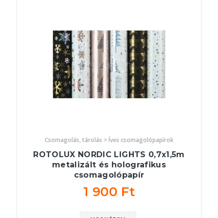
Csomagolás, tárolás > Íves csomagolópapírok
ROTOLUX NORDIC LIGHTS 0,7x1,5m
metalizált és holografikus
csomagolópapír
1 900 Ft