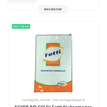
MEGNÉZEM
RAKTÁRON
Csomagolás, tárolás > Íves csomagolópapírok