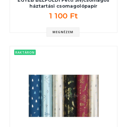
EGYEB BELFOLDI Fetti 5ív/csomagos
háztartási csomagolópapír
1 100 Ft
MEGNÉZEM
RAKTÁRON