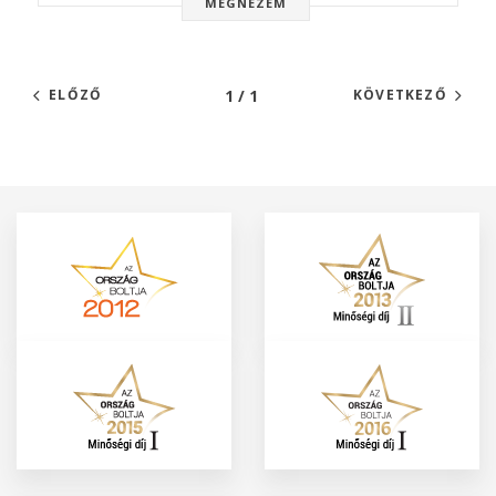
MEGNÉZEM
1 / 1
ELŐZŐ
KÖVETKEZŐ