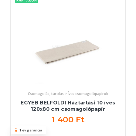
RAKTÁRON
Csomagolás, tárolás > Íves csomagolópapírok
EGYEB BELFOLDI Háztartási 10 íves
120x80 cm csomagolópapír
1 400 Ft
1 év garancia