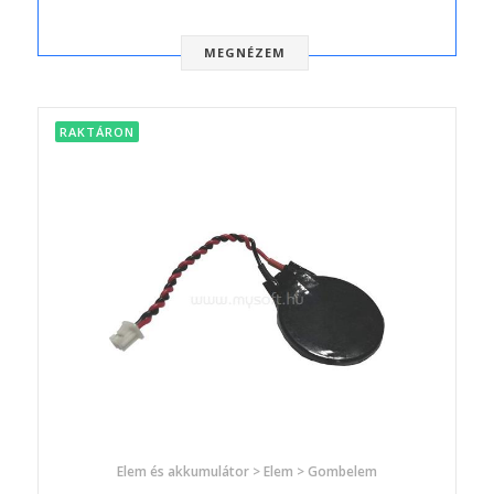
MEGNÉZEM
RAKTÁRON
Elem és akkumulátor > Elem > Gombelem