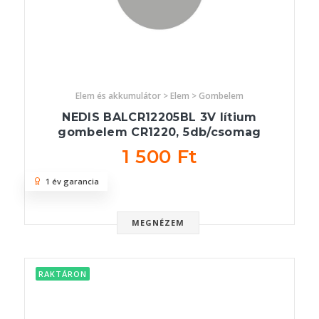
Elem és akkumulátor > Elem > Gombelem
NEDIS BALCR12205BL 3V lítium
gombelem CR1220, 5db/csomag
1 500 Ft
1 év garancia
MEGNÉZEM
RAKTÁRON