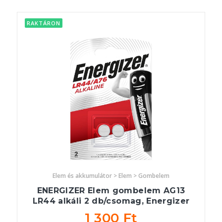
RAKTÁRON
Elem és akkumulátor > Elem > Gombelem
ENERGIZER Elem gombelem AG13
LR44 alkáli 2 db/csomag, Energizer
1 300 Ft