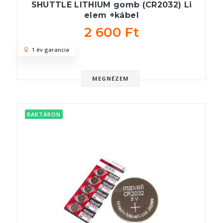
SHUTTLE LITHIUM gomb (CR2032) Li
elem +kábel
2 600 Ft
1 év garancia
MEGNÉZEM
RAKTÁRON