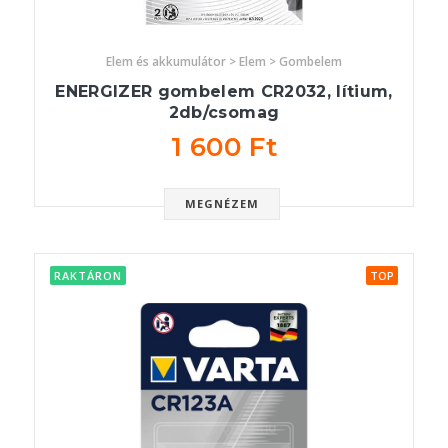
Elem és akkumulátor > Elem > Gombelem
ENERGIZER gombelem CR2032, lítium,
2db/csomag
1 600 Ft
MEGNÉZEM
RAKTÁRON
TOP