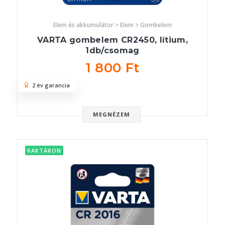
Elem és akkumulátor > Elem > Gombelem
VARTA gombelem CR2450, lítium,
1db/csomag
1 800 Ft
2 év garancia
MEGNÉZEM
RAKTÁRON