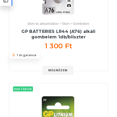
Elem és akkumulátor > Elem > Gombelem
GP BATTERIES LR44 (A76) alkáli
gombelem 1db/bliszter
1 300 Ft
1 év garancia
MEGNÉZEM
RAKTÁRON