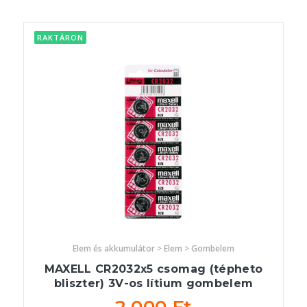
RAKTÁRON
Elem és akkumulátor > Elem > Gombelem
MAXELL CR2032x5 csomag (tépheto
bliszter) 3V-os lítium gombelem