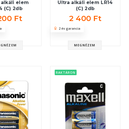
alkáli elem
Ultra alkáli elem LR14
4 (C) 2db
(C) 2db
200 Ft
2 400 Ft
a
2 év garancia
EGNÉZEM
MEGNÉZEM
RAKTÁRON