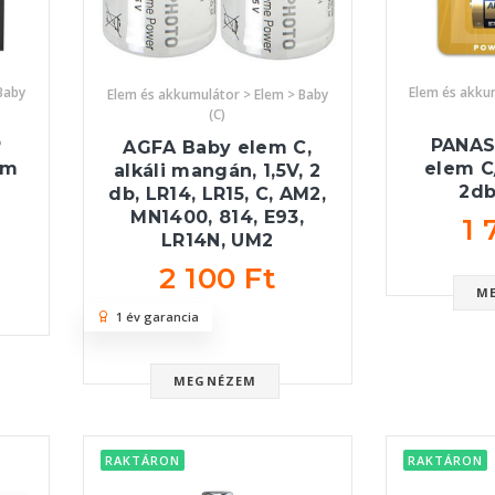
Baby
Elem és akku
Elem és akkumulátor > Elem > Baby
(C)
P
PANAS
AGFA Baby elem C,
em
elem C/
alkáli mangán, 1,5V, 2
2d
db, LR14, LR15, C, AM2,
MN1400, 814, E93,
1 
LR14N, UM2
2 100 Ft
M
1 év garancia
MEGNÉZEM
RAKTÁRON
RAKTÁRON