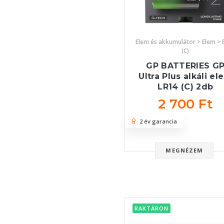
Elem és akkumulátor > Elem > 
(C)
GP BATTERIES G
Ultra Plus alkáli el
LR14 (C) 2db
2 700 Ft
2 év garancia
MEGNÉZEM
RAKTÁRON