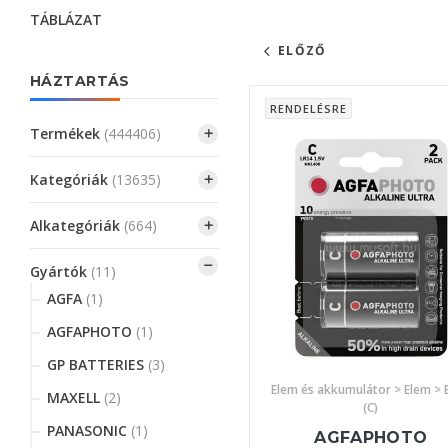
TÁBLÁZAT
ELŐZŐ
HÁZTARTÁS
RENDELÉSRE
Termékek
(444406)
Kategóriák
(13635)
Alkategóriák
(664)
Gyártók
(11)
AGFA
(1)
AGFAPHOTO
(1)
GP BATTERIES
(3)
Elem és akkumulátor > Elem > 
MAXELL
(2)
(C)
PANASONIC
(1)
AGFAPHOTO