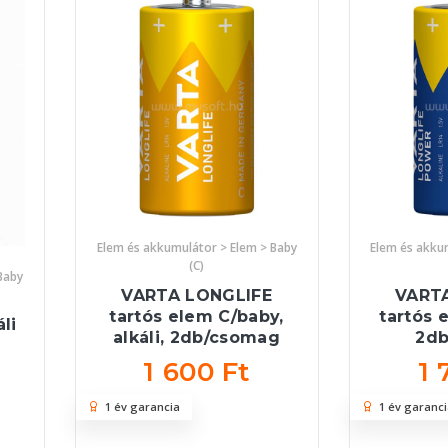
Elem és akkumulátor > Elem > Baby
Elem és akku
(C)
Baby
VARTA LONGLIFE
VART
tartós elem C/baby,
tartós e
li
alkáli, 2db/csomag
2d
1 600 Ft
1 
1 év garancia
1 év garanci