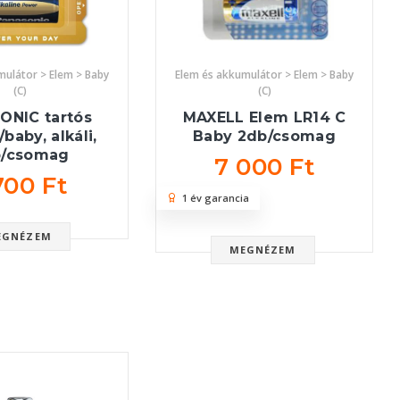
mulátor > Elem > Baby
Elem és akkumulátor > Elem > Baby
(C)
(C)
ONIC tartós
MAXELL Elem LR14 C
baby, alkáli,
Baby 2db/csomag
b/csomag
7 000 Ft
700 Ft
1 év garancia
EGNÉZEM
MEGNÉZEM