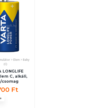
mulátor > Elem > Baby
(C)
A LONGLIFE
lem C, alkáli,
b/csomag
700 Ft
a