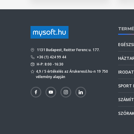
TERMÉ
EGÉSZS
1131 Budapest, Reitter Ferenc u. 177.
+36 (1) 424 99 44
HÁZTA
H-P: 8:00 -16:30
4,9 / 5 értékelés az Árukereső.hu-n 19 750
IRODAT
vélemény alapján
SPORT 
SZÁMÍT
SZÓRAK