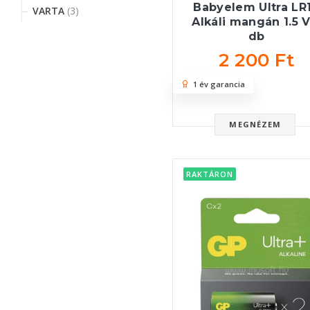
Babyelem Ultra LR
VARTA
(3)
Alkáli mangán 1.5 V
db
2 200 Ft
1 év garancia
MEGNÉZEM
RAKTÁRON