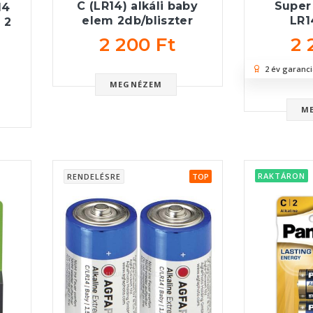
C (LR14) alkáli baby
Super 
14
elem 2db/bliszter
LR1
 2
2 200 Ft
2 
2 év garanci
MEGNÉZEM
M
RAKTÁRON
RENDELÉSRE
TOP