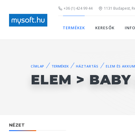
+36 (1) 424 99 44
1131 Budapest, Rei
TERMÉKEK
KERESŐK
INF
CÍMLAP
TERMÉKEK
HÁZTARTÁS
ELEM ÉS AKKU
ELEM > BABY 
NÉZET