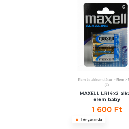
Elem és akkumulátor > Elem > 
(C)
MAXELL LR14x2 alká
elem baby
1 600 Ft
1 év garancia