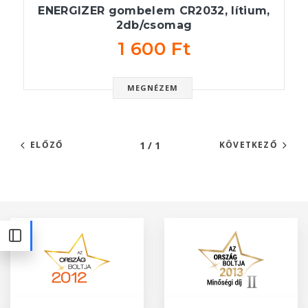
ENERGIZER gombelem CR2032, lítium,
2db/csomag
1 600 Ft
MEGNÉZEM
1 / 1
ELŐZŐ
KÖVETKEZŐ