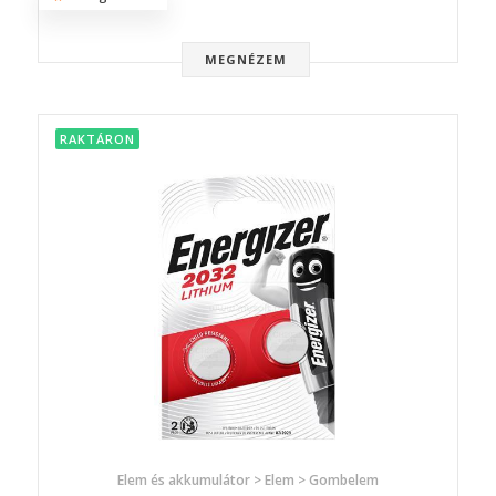
MEGNÉZEM
RAKTÁRON
Elem és akkumulátor > Elem > Gombelem