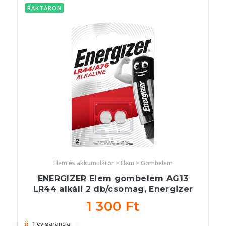
RAKTÁRON
Elem és akkumulátor > Elem > Gombelem
ENERGIZER Elem gombelem AG13
LR44 alkáli 2 db/csomag, Energizer
1 300 Ft
1 év garancia