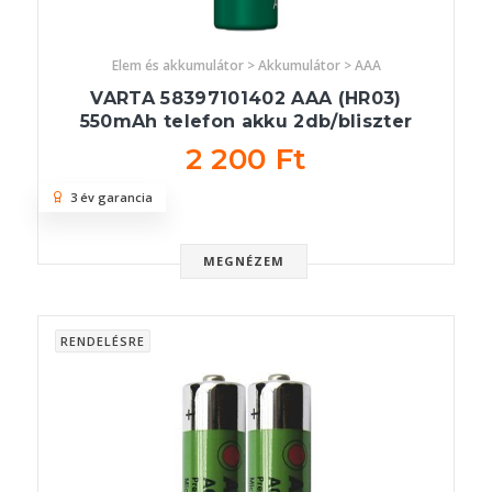
Elem és akkumulátor > Akkumulátor > AAA
VARTA 58397101402 AAA (HR03)
550mAh telefon akku 2db/bliszter
2 200 Ft
3 év garancia
MEGNÉZEM
RENDELÉSRE