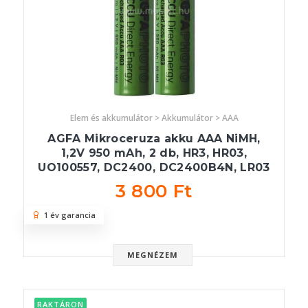
Elem és akkumulátor > Akkumulátor > AAA
AGFA Mikroceruza akku AAA NiMH,
1,2V 950 mAh, 2 db, HR3, HR03,
UO100557, DC2400, DC2400B4N, LR03
3 800 Ft
1 év garancia
MEGNÉZEM
RAKTÁRON