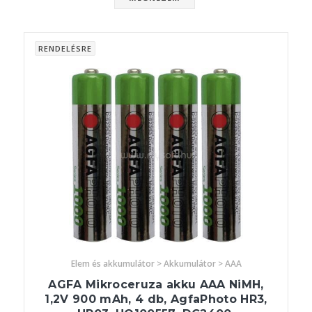
RENDELÉSRE
Elem és akkumulátor > Akkumulátor > AAA
AGFA Mikroceruza akku AAA NiMH,
1,2V 900 mAh, 4 db, AgfaPhoto HR3,