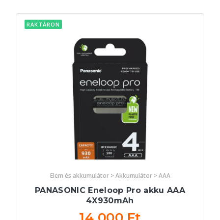
RAKTÁRON
Elem és akkumulátor > Akkumulátor > AAA
PANASONIC Eneloop Pro akku AAA
4X930mAh
14 000 Ft