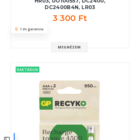
HR03, UO100557, DC2400,
DC2400B4N, LR03
3 300 Ft
1 év garancia
MEGNÉZEM
RAKTÁRON