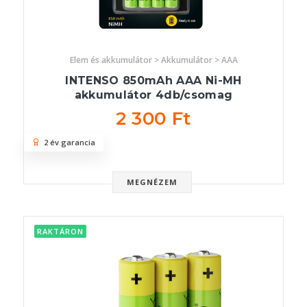
Elem és akkumulátor > Akkumulátor > AAA
INTENSO 850mAh AAA Ni-MH
akkumulátor 4db/csomag
2 300 Ft
2 év garancia
MEGNÉZEM
RAKTÁRON