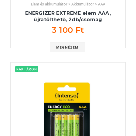
Elem és akkumulátor > Akkumulátor > AAA
ENERGIZER EXTREME elem AAA,
újratölthető, 2db/csomag
3 100 Ft
MEGNÉZEM
RAKTÁRON