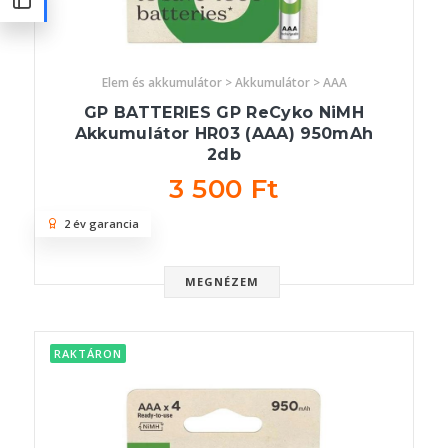
Elem és akkumulátor > Akkumulátor > AAA
GP BATTERIES GP ReCyko NiMH
Akkumulátor HR03 (AAA) 950mAh
2db
3 500 Ft
2 év garancia
MEGNÉZEM
RAKTÁRON