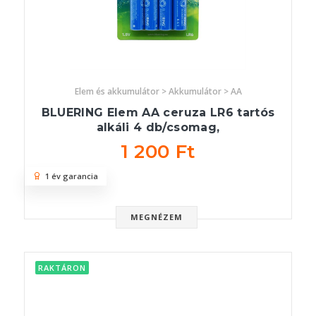
Elem és akkumulátor > Akkumulátor > AA
BLUERING Elem AA ceruza LR6 tartós
alkáli 4 db/csomag,
1 200 Ft
1 év garancia
MEGNÉZEM
RAKTÁRON