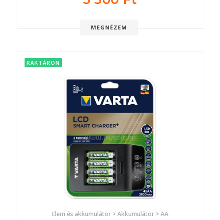
MEGNÉZEM
RAKTÁRON
Elem és akkumulátor > Akkumulátor > AA