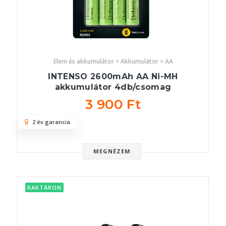
Elem és akkumulátor > Akkumulátor > AA
INTENSO 2600mAh AA Ni-MH
akkumulátor 4db/csomag
3 900 Ft
2 év garancia
MEGNÉZEM
RAKTÁRON