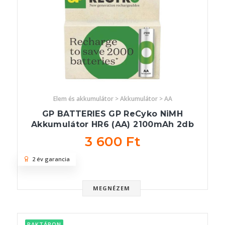
Elem és akkumulátor > Akkumulátor > AA
GP BATTERIES GP ReCyko NiMH
Akkumulátor HR6 (AA) 2100mAh 2db
3 600 Ft
2 év garancia
MEGNÉZEM
RAKTÁRON