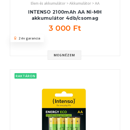
Elem és akkumulátor > Akkumulátor > AA
INTENSO 2100mAh AA Ni-MH
akkumulátor 4db/csomag
3 000 Ft
2 év garancia
MEGNÉZEM
RAKTÁRON