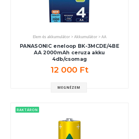
Elem és akkumulátor > Akkumulátor > AA
PANASONIC eneloop BK-3MCDE/4BE
AA 2000mAh ceruza akku
4db/csomag
12 000 Ft
MEGNÉZEM
RAKTÁRON