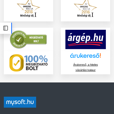
Árukereső, a hiteles
vásárlási kalauz