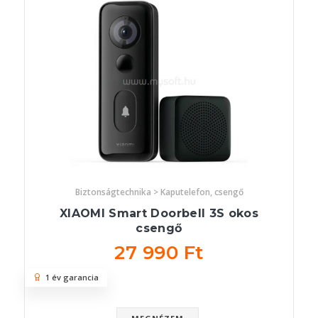
Biztonságtechnika > Kaputelefon, csengő
XIAOMI Smart Doorbell 3S okos
csengő
27 990 Ft
1 év garancia