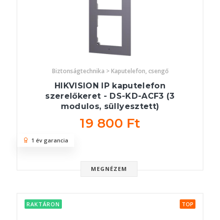
Biztonságtechnika > Kaputelefon, csengő
HIKVISION IP kaputelefon
szerelőkeret - DS-KD-ACF3 (3
modulos, süllyesztett)
19 800 Ft
1 év garancia
MEGNÉZEM
RAKTÁRON
TOP