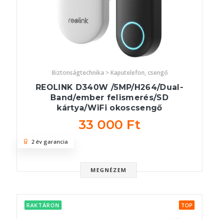
Biztonságtechnika > Kaputelefon, csengő
REOLINK D340W /5MP/H264/Dual-
Band/ember felismerés/SD
kártya/WiFi okoscsengő
33 000 Ft
2 év garancia
MEGNÉZEM
RAKTÁRON
TOP