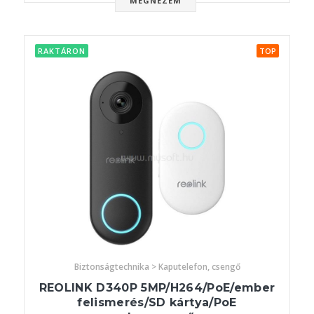
MEGNÉZEM
RAKTÁRON
TOP
Biztonságtechnika > Kaputelefon, csengő
REOLINK D340P 5MP/H264/PoE/ember
felismerés/SD kártya/PoE