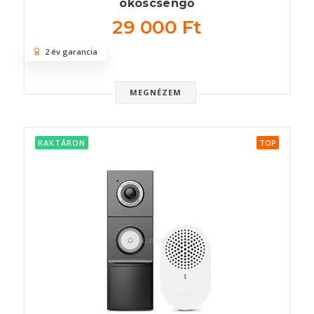
okoscsengő
29 000 Ft
2 év garancia
MEGNÉZEM
RAKTÁRON
TOP