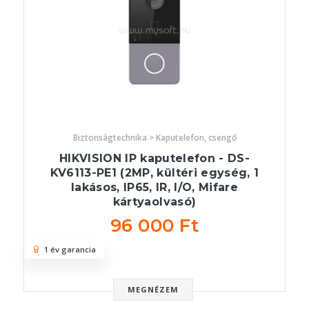
Biztonságtechnika > Kaputelefon, csengő
HIKVISION IP kaputelefon - DS-
KV6113-PE1 (2MP, kültéri egység, 1
lakásos, IP65, IR, I/O, Mifare
kártyaolvasó)
96 000 Ft
1 év garancia
MEGNÉZEM