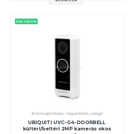
RAKTÁRON
Biztonságtechnika > Kaputelefon, csengő
UBIQUITI UVC-G4-DOORBELL
kültéri/beltéri 2MP kamerás okos