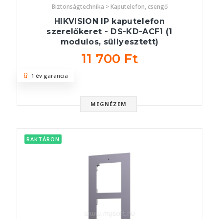
Biztonságtechnika > Kaputelefon, csengő
HIKVISION IP kaputelefon
szerelőkeret - DS-KD-ACF1 (1
modulos, süllyesztett)
11 700 Ft
1 év garancia
MEGNÉZEM
RAKTÁRON