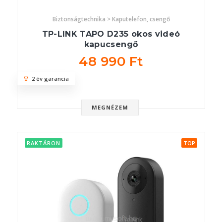
Biztonságtechnika > Kaputelefon, csengő
TP-LINK TAPO D235 okos videó
kapucsengő
48 990 Ft
2 év garancia
MEGNÉZEM
RAKTÁRON
TOP