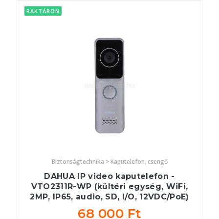
RAKTÁRON
Biztonságtechnika > Kaputelefon, csengő
DAHUA IP video kaputelefon -
VTO2311R-WP (kültéri egység, WiFi,
2MP, IP65, audio, SD, I/O, 12VDC/PoE)
68 000 Ft