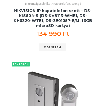
Biztonságtechnika > Kaputelefon, csengő
HIKVISION IP kaputelefon szett - DS-
KIS604-S (DS-KV8113-WME1, DS-
KH6320-WTE1, DS-3E0105P-E/M, 16GB
microSD kártya)
134 990 Ft
MEGNÉZEM
RAKTÁRON