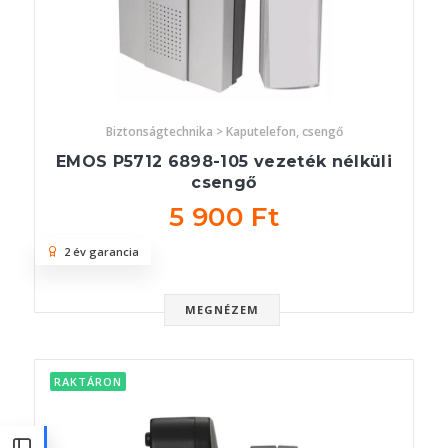
Biztonságtechnika > Kaputelefon, csengő
EMOS P5712 6898-105 vezeték nélküli
csengő
5 900 Ft
2 év garancia
MEGNÉZEM
RAKTÁRON