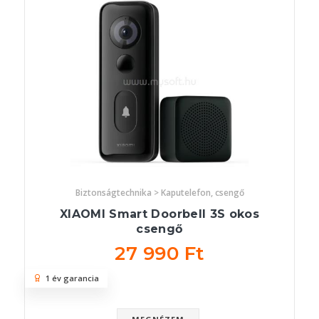
Biztonságtechnika > Kaputelefon, csengő
XIAOMI Smart Doorbell 3S okos
csengő
27 990 Ft
1 év garancia