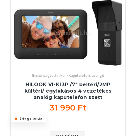
Biztonságtechnika > Kaputelefon, csengő
HILOOK VI-K13P /7" beltéri/2MP
kültéri/ egylakásos 4 vezetékes
analóg kaputelefon szett
31 990 Ft
2 év garancia
MEGNÉZEM