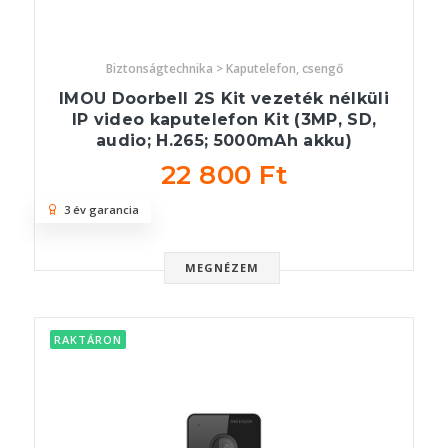
Biztonságtechnika > Kaputelefon, csengő
IMOU Doorbell 2S Kit vezeték nélküli
IP video kaputelefon Kit (3MP, SD,
audio; H.265; 5000mAh akku)
22 800 Ft
3 év garancia
MEGNÉZEM
RAKTÁRON