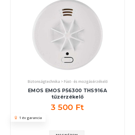
Biztonságtechnika > Füst- és mozgásérzékelő
EMOS EMOS P56300 THS916A
tűzérzékelő
3 500 Ft
1 év garancia