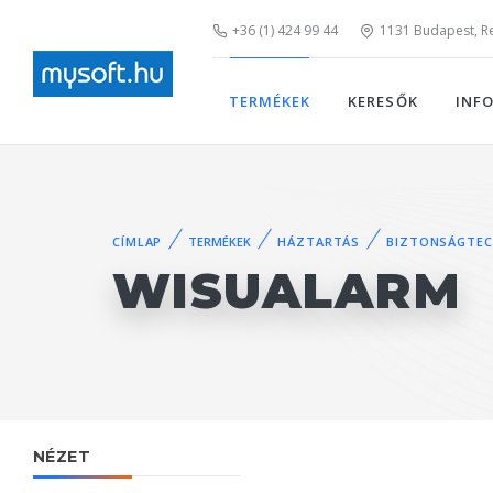
+36 (1) 424 99 44
1131 Budapest, Rei
TERMÉKEK
KERESŐK
INF
CÍMLAP
TERMÉKEK
HÁZTARTÁS
BIZTONSÁGTEC
WISUALARM
NÉZET