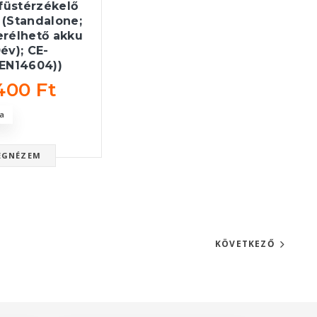
füstérzékelő
ő (Standalone;
rélhető akku
0év); CE-
EN14604))
400 Ft
a
EGNÉZEM
KÖVETKEZŐ