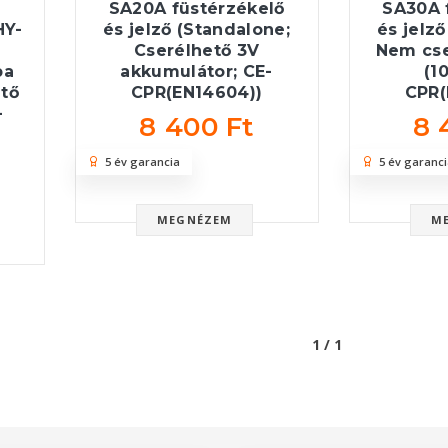
SA20A füstérzékelő
SA30A 
HY-
és jelző (Standalone;
és jelz
Cserélhető 3V
Nem cse
ba
akkumulátor; CE-
(1
ető
CPR(EN14604))
CPR(
-
8 400 Ft
8 
5 év garancia
5 év garanci
MEGNÉZEM
M
1 / 1