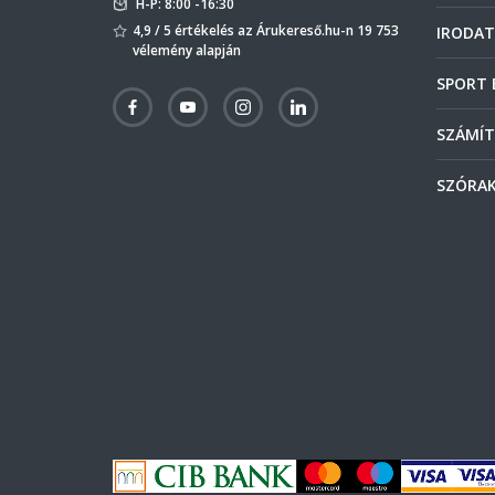
H-P: 8:00 -16:30
4,9 / 5 értékelés az Árukereső.hu-n 19 753
IRODAT
vélemény alapján
SPORT 
SZÁMÍT
SZÓRAK