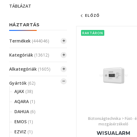
TÁBLÁZAT
ELŐZŐ
HÁZTARTÁS
RAKTÁRON
Termékek
(444046)
Kategóriák
(13612)
Alkategóriák
(1605)
Gyártók
(62)
AJAX
(38)
AQARA
(1)
DAHUA
(6)
Biztonságtechnika > Füst- é
EMOS
(1)
mozgásérzékelő
EZVIZ
(1)
WISUALARM