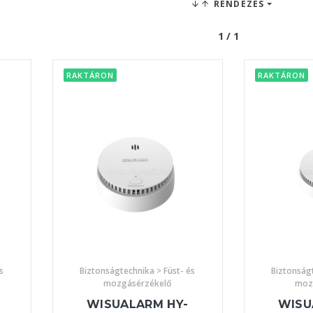
RENDEZÉS
1 / 1
RAKTÁRON
RAKTÁRON
s
Biztonságtechnika > Füst- és
Biztonságt
mozgásérzékelő
moz
WISUALARM HY-
WISU