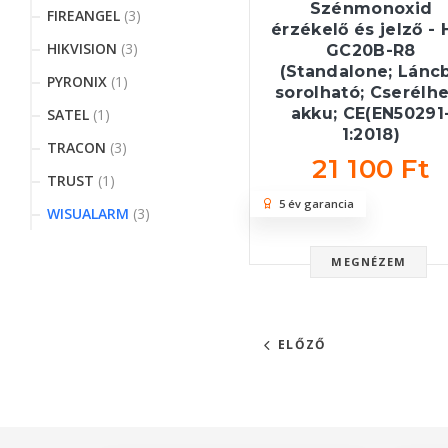
Szénmonoxid
FIREANGEL
(3)
érzékelő és jelző - 
HIKVISION
(3)
GC20B-R8
(Standalone; Lánc
PYRONIX
(1)
sorolható; Cserélh
akku; CE(EN50291
SATEL
(1)
1:2018)
TRACON
(3)
21 100 Ft
TRUST
(1)
5 év garancia
WISUALARM
(3)
MEGNÉZEM
ELŐZŐ