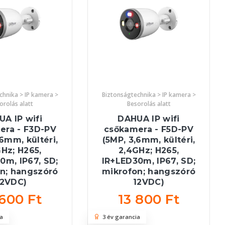
chnika > IP kamera >
Biztonságtechnika > IP kamera >
orolás alatt
Besorolás alatt
A IP wifi
DAHUA IP wifi
era - F3D-PV
csőkamera - F5D-PV
,6mm, kültéri,
(5MP, 3,6mm, kültéri,
Hz; H265,
2,4GHz; H265,
0m, IP67, SD;
IR+LED30m, IP67, SD;
n; hangszóró
mikrofon; hangszóró
12VDC)
12VDC)
 600 Ft
13 800 Ft
a
3 év garancia