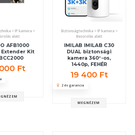
chnika > IP kamera >
Biztonságtechnika > IP kamera >
orolás alatt
Besorolás alatt
NO AFB1000
IMILAB IMILAB C30
Extender Kit
DUAL biztonsági
 BCC2000
kamera 360°-os,
1440p, FEHÉR
 000 Ft
19 400 Ft
a
2 év garancia
EGNÉZEM
MEGNÉZEM