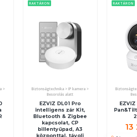
RAKTÁRON
RAKTÁRON
a >
Biztonságtechnika > IP kamera >
Biztonságte
Besorolás alatt
Bes
0
EZVIZ DL01 Pro
EZVIZ 
a
intelligens zár Kit,
Pan&Til
R
Bluetooth & Zigbee
kapcsolat, CP
13
billentyűpad, A3
központtal, távoli