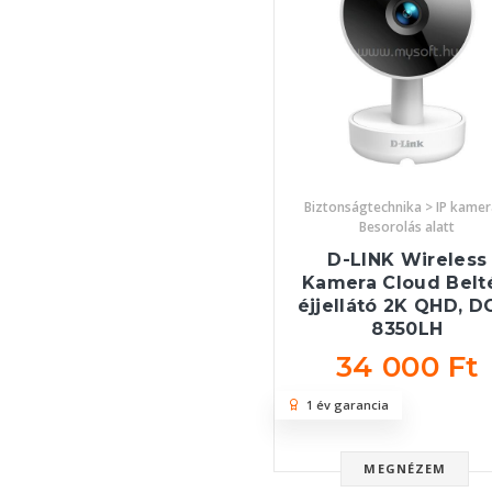
Biztonságtechnika > IP kamer
Besorolás alatt
D-LINK Wireless
Kamera Cloud Belté
éjjellátó 2K QHD, D
8350LH
34 000 Ft
1 év garancia
MEGNÉZEM