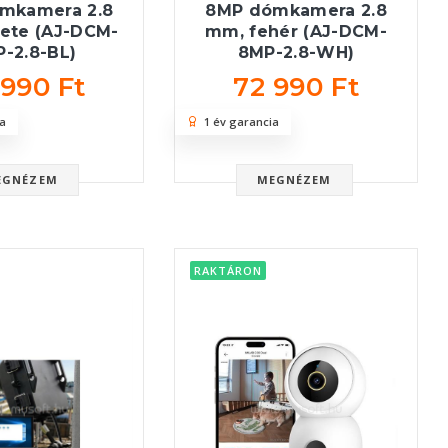
mkamera 2.8
8MP dómkamera 2.8
ete (AJ-DCM-
mm, fehér (AJ-DCM-
-2.8-BL)
8MP-2.8-WH)
 990 Ft
72 990 Ft
a
1 év garancia
EGNÉZEM
MEGNÉZEM
RAKTÁRON