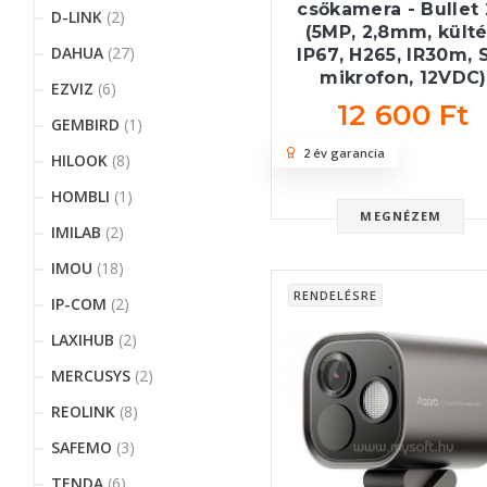
csőkamera - Bullet
D-LINK
(2)
(5MP, 2,8mm, külté
DAHUA
(27)
IP67, H265, IR30m, 
mikrofon, 12VDC)
EZVIZ
(6)
12 600 Ft
GEMBIRD
(1)
2 év garancia
HILOOK
(8)
HOMBLI
(1)
MEGNÉZEM
IMILAB
(2)
IMOU
(18)
RENDELÉSRE
IP-COM
(2)
LAXIHUB
(2)
MERCUSYS
(2)
REOLINK
(8)
SAFEMO
(3)
TENDA
(6)