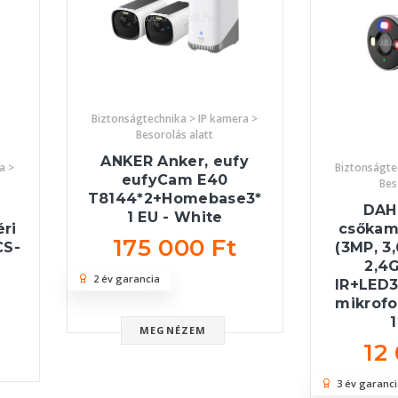
Biztonságtechnika > IP kamera >
Besorolás alatt
ANKER Anker, eufy
a >
Biztonságte
eufyCam E40
Bes
T8144*2+Homebase3*
DAHU
1 EU - White
ri
csőkam
175 000 Ft
CS-
(3MP, 3
2,4G
2 év garancia
IR+LED3
mikrofo
MEGNÉZEM
12
3 év garanci