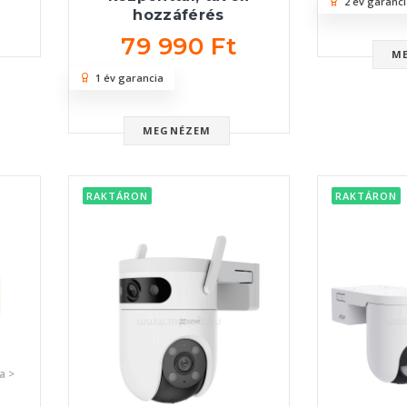
2 év garanci
hozzáférés
79 990 Ft
M
1 év garancia
MEGNÉZEM
RAKTÁRON
RAKTÁRON
a >