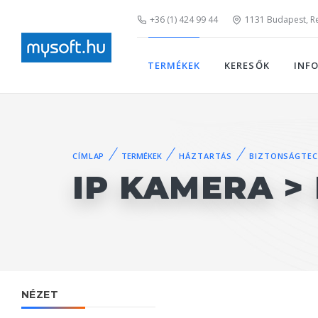
+36 (1) 424 99 44
1131 Budapest, Rei
TERMÉKEK
KERESŐK
INF
CÍMLAP
TERMÉKEK
HÁZTARTÁS
BIZTONSÁGTEC
IP KAMERA >
NÉZET