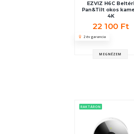
EZVIZ H6C Beltér
Pan&Tilt okos kam
4K
22 100 Ft
2 év garancia
MEGNÉZEM
RAKTÁRON