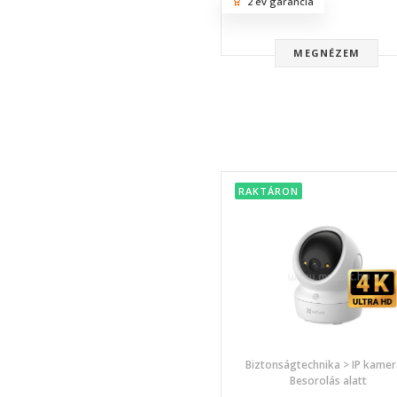
2 év garancia
MEGNÉZEM
RAKTÁRON
Biztonságtechnika > IP kamer
Besorolás alatt