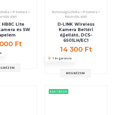
chnika > IP kamera >
Biztonságtechnika > IP kamera >
orolás alatt
Besorolás alatt
 HB8C Lite
D-LINK Wireless
 kamera és 5W
Kamera Beltéri
apelem
éjjellátó, DCS-
6501LH/EC1
 000 Ft
14 300 Ft
a
1 év garancia
EGNÉZEM
MEGNÉZEM
RAKTÁRON