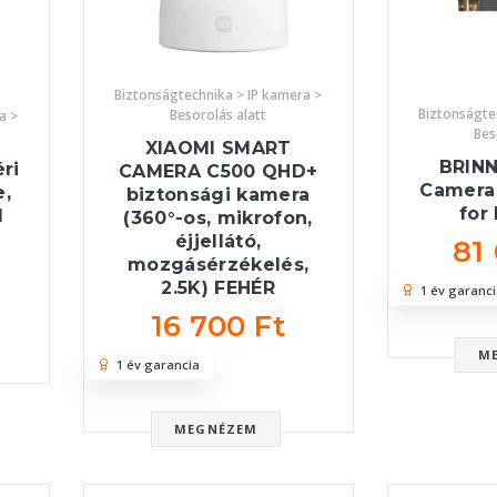
Biztonságtechnika > IP kamera >
Biztonságte
Besorolás alatt
a >
Bes
XIAOMI SMART
BRIN
ri
CAMERA C500 QHD+
Camera 
e,
biztonsági kamera
for
d
(360°-os, mikrofon,
éjjellátó,
81
mozgásérzékelés,
2.5K) FEHÉR
1 év garanci
16 700 Ft
M
1 év garancia
MEGNÉZEM