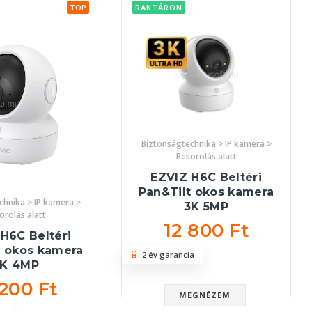
TOP
RAKTÁRON
Biztonságtechnika > IP kamera >
Besorolás alatt
EZVIZ H6C Beltéri
Pan&Tilt okos kamera
chnika > IP kamera >
3K 5MP
orolás alatt
12 800 Ft
H6C Beltéri
t okos kamera
2 év garancia
2K 4MP
 200 Ft
MEGNÉZEM