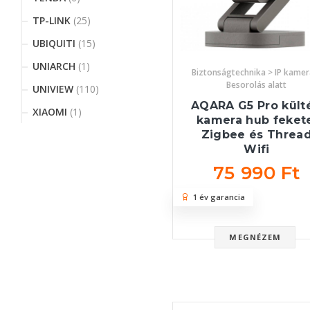
TP-LINK
(25)
UBIQUITI
(15)
UNIARCH
(1)
Biztonságtechnika > IP kamer
Besorolás alatt
UNIVIEW
(110)
AQARA G5 Pro külté
XIAOMI
(1)
kamera hub feket
Zigbee és Threa
Wifi
75 990 Ft
1 év garancia
MEGNÉZEM