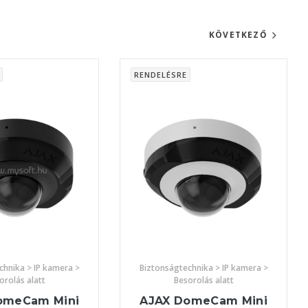
KÖVETKEZŐ
RENDELÉSRE
chnika > IP kamera >
Biztonságtechnika > IP kamera >
orolás alatt
Besorolás alatt
omeCam Mini
AJAX DomeCam Mini