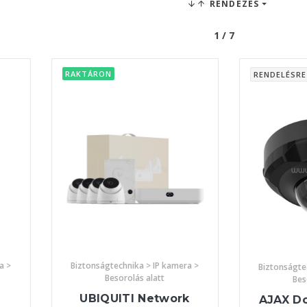
RENDEZÉS
1 / 7
RAKTÁRON
RENDELÉSRE
a >
Biztonságtechnika > IP kamera >
Biztonságte
Besorolás alatt
Bes
UBIQUITI Network
AJAX D