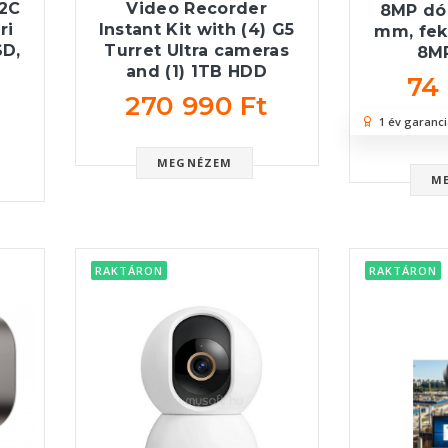
 2C
Video Recorder
8MP dó
ri
Instant Kit with (4) G5
mm, fek
SD,
Turret Ultra cameras
8MP
and (1) 1TB HDD
74
270 990 Ft
1 év garanci
MEGNÉZEM
M
RAKTÁRON
RAKTÁRON