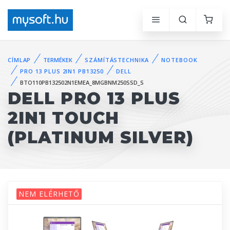
CÍMLAP
TERMÉKEK
SZÁMÍTÁSTECHNIKA
NOTEBOOK
PRO 13 PLUS 2IN1 PB13250
DELL
BTO110PB132502N1EMEA_8MGBNM250SSD_S
DELL PRO 13 PLUS
2IN1 TOUCH
(PLATINUM SILVER)
NEM ELÉRHETŐ