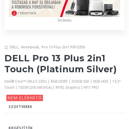
hirdetés
DELL,
Notebook,
Pro 13 Plus 2in1 PB13250
DELL Pro 13 Plus 2in1
Touch (Platinum Silver)
Intel® Core™ Ultra 5 235U | 8GB DDR5 | 250GB SSD | 0GB HDD | 13,3"
Touch | 1920X1200 (WUXGA) | INTEL Graphics | W11 PRO
NEM ELÉRHETŐ
SZOFTVEREK
KIEGÉSZÍTŐK