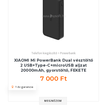
Telefon kiegészítő > Powerbank
XIAOMI Mi PowerBank Dual vésztöltő
2 USB+Type-C+microUSB aljzat
20000mAh, gyorstöltő, FEKETE
7 000 Ft
1 év garancia
MEGNÉZEM