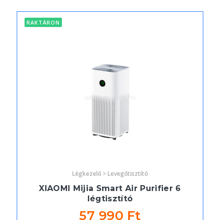
RAKTÁRON
Légkezelő > Levegőtisztító
XIAOMI Mijia Smart Air Purifier 6
légtisztító
57 990 Ft