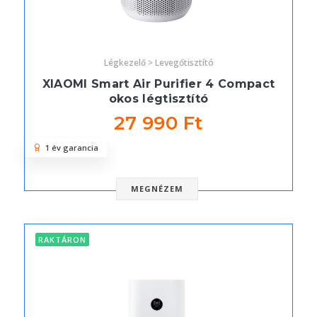
Légkezelő > Levegőtisztító
XIAOMI Smart Air Purifier 4 Compact
okos légtisztító
27 990 Ft
1 év garancia
MEGNÉZEM
RAKTÁRON