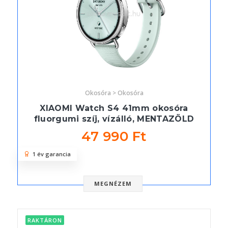
Okosóra > Okosóra
XIAOMI Watch S4 41mm okosóra
fluorgumi szíj, vízálló, MENTAZÖLD
47 990 Ft
1 év garancia
MEGNÉZEM
RAKTÁRON