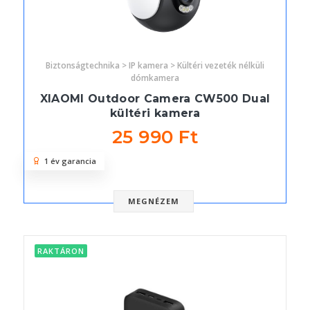
Biztonságtechnika > IP kamera > Kültéri vezeték nélküli
dómkamera
XIAOMI Outdoor Camera CW500 Dual
kültéri kamera
25 990 Ft
1 év garancia
MEGNÉZEM
RAKTÁRON