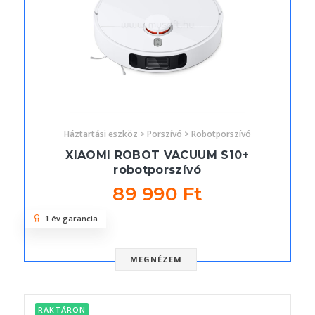
Háztartási eszköz > Porszívó > Robotporszívó
XIAOMI ROBOT VACUUM S10+
robotporszívó
89 990 Ft
1 év garancia
MEGNÉZEM
RAKTÁRON