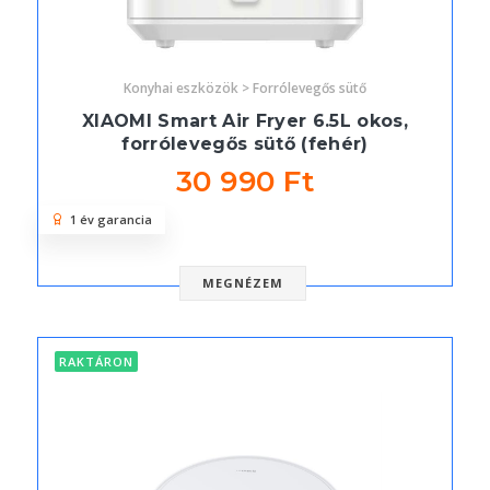
Konyhai eszközök > Forrólevegős sütő
XIAOMI Smart Air Fryer 6.5L okos,
forrólevegős sütő (fehér)
30 990 Ft
1 év garancia
MEGNÉZEM
RAKTÁRON