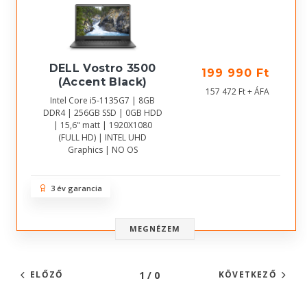
DELL Vostro 3500
199 990 Ft
(Accent Black)
157 472 Ft + ÁFA
Intel Core i5-1135G7 | 8GB
DDR4 | 256GB SSD | 0GB HDD
| 15,6" matt | 1920X1080
(FULL HD) | INTEL UHD
Graphics | NO OS
3 év garancia
MEGNÉZEM
1 / 0
ELŐZŐ
KÖVETKEZŐ