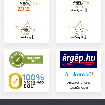
Árukereső, a hiteles
vásárlási kalauz