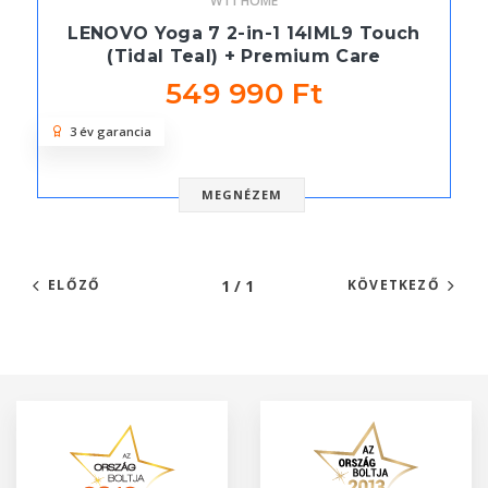
W11 HOME
LENOVO Yoga 7 2-in-1 14IML9 Touch
(Tidal Teal) + Premium Care
549 990 Ft
3 év garancia
MEGNÉZEM
1 / 1
ELŐZŐ
KÖVETKEZŐ