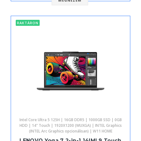
MEGNÉZEM
RAKTÁRON
Intel Core Ultra 5 125H | 16GB DDR5 | 1000GB SSD | 0GB
HDD | 14" Touch | 1920X1200 (WUXGA) | INTEL Graphics
(INTEL Arc Graphics opcionálisan) | W11 HOME
LENOVO Yoga 7 2-in-1 14IML9 Touch