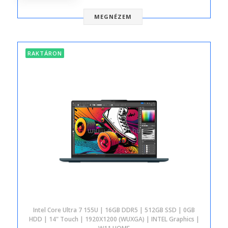
MEGNÉZEM
RAKTÁRON
Intel Core Ultra 7 155U | 16GB DDR5 | 512GB SSD | 0GB
HDD | 14" Touch | 1920X1200 (WUXGA) | INTEL Graphics |