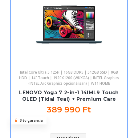
Intel Core Ultra 5 125H | 16GB DDR5 | 512GB SSD | 0GB
HDD | 14" Touch | 1920X1200 (WUXGA) | INTEL Graphics
(INTEL Arc Graphics opcionálisan) | W11 HOME
LENOVO Yoga 7 2-in-1 14IML9 Touch
OLED (Tidal Teal) + Premium Care
389 990 Ft
3 év garancia