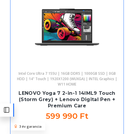
Intel Core Ultra 7 155U | 16GB DDR5 | 1000GB SSD | 0GB
HDD | 14" Touch | 1920X1200 (WUXGA) | INTEL Graphics |
W11 HOME
LENOVO Yoga 7 2-in-1 14IML9 Touch
(Storm Grey) + Lenovo Digital Pen +
Premium Care
599 990 Ft
3 év garancia