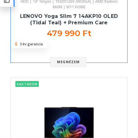
HDD | 14" fényes | 1920X1200 (WUXGA) | AMD Radeon
860M | W11 HOME
LENOVO Yoga Slim 7 14AKP10 OLED
(Tidal Teal) + Premium Care
479 990 Ft
3 év garancia
MEGNÉZEM
RAKTÁRON