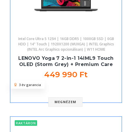
Intel Core Ultra 5 125H | 16GB DDR5 | 1000GB SSD | 0GB
HDD | 14" Touch | 1920X1200 (WUXGA) | INTEL Graphics
(INTEL Arc Graphics opcionálisan) | W11 HOME
LENOVO Yoga 7 2-in-1 14IML9 Touch
OLED (Storm Grey) + Premium Care
449 990 Ft
3 év garancia
MEGNÉZEM
RAKTÁRON