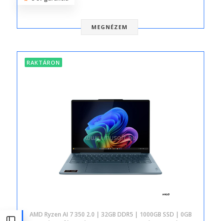
MEGNÉZEM
RAKTÁRON
AMD Ryzen AI 7 350 2.0 | 32GB DDR5 | 1000GB SSD | 0GB