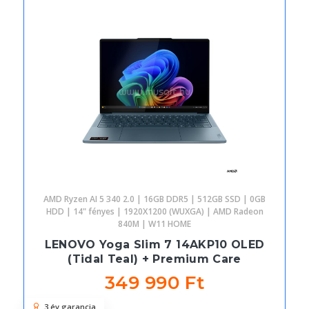
AMD Ryzen AI 5 340 2.0 | 16GB DDR5 | 512GB SSD | 0GB
HDD | 14" fényes | 1920X1200 (WUXGA) | AMD Radeon
840M | W11 HOME
LENOVO Yoga Slim 7 14AKP10 OLED
(Tidal Teal) + Premium Care
349 990 Ft
3 év garancia