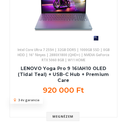
Intel Core Ultra 7 255H | 32GB DDR5 | 1000GB SSD | 0GB
HDD | 16" fényes | 2880X1800 (QHD+) | NVIDIA GeForce
RTX 5060 8GB | W11 HOME
LENOVO Yoga Pro 9 16IAH10 OLED
(Tidal Teal) + USB-C Hub + Premium
Care
920 000 Ft
3 év garancia
MEGNÉZEM