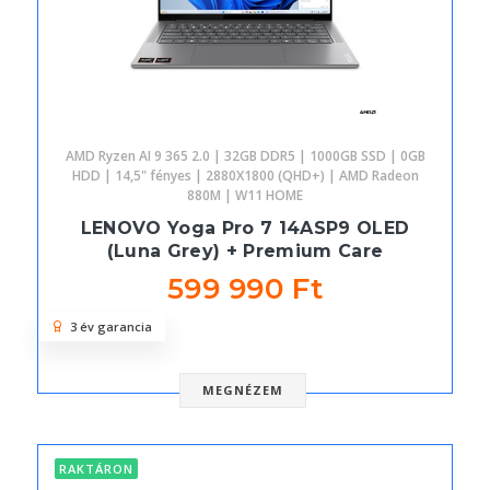
AMD Ryzen AI 9 365 2.0 | 32GB DDR5 | 1000GB SSD | 0GB
HDD | 14,5" fényes | 2880X1800 (QHD+) | AMD Radeon
880M | W11 HOME
LENOVO Yoga Pro 7 14ASP9 OLED
(Luna Grey) + Premium Care
599 990 Ft
3 év garancia
MEGNÉZEM
RAKTÁRON