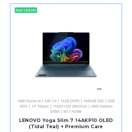
RAKTÁRON
AMD Ryzen AI 5 340 2.0 | 16GB DDR5 | 1000GB SSD | 0GB
HDD | 14" fényes | 1920X1200 (WUXGA) | AMD Radeon
840M | W11 HOME
LENOVO Yoga Slim 7 14AKP10 OLED
(Tidal Teal) + Premium Care