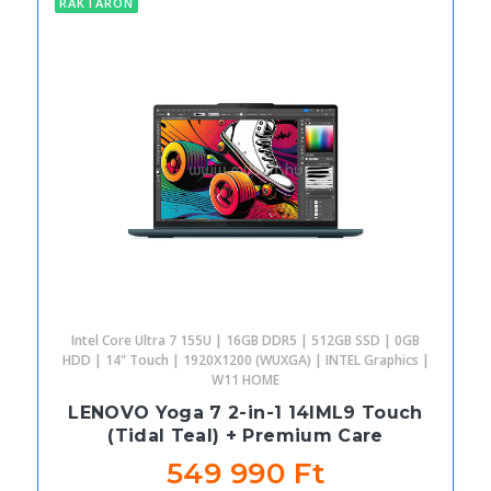
RAKTÁRON
Intel Core Ultra 7 155U | 16GB DDR5 | 512GB SSD | 0GB
HDD | 14" Touch | 1920X1200 (WUXGA) | INTEL Graphics |
W11 HOME
LENOVO Yoga 7 2-in-1 14IML9 Touch
(Tidal Teal) + Premium Care
549 990 Ft