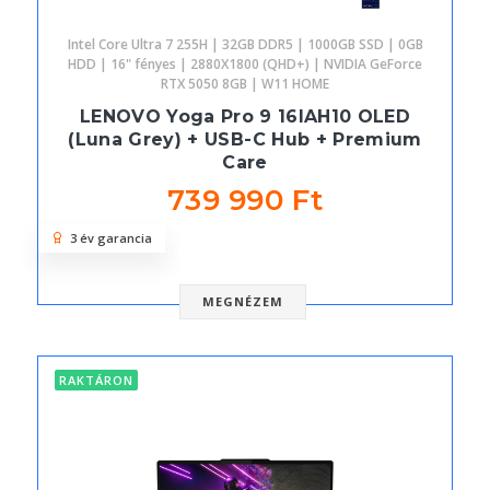
Intel Core Ultra 7 255H | 32GB DDR5 | 1000GB SSD | 0GB
HDD | 16" fényes | 2880X1800 (QHD+) | NVIDIA GeForce
RTX 5050 8GB | W11 HOME
LENOVO Yoga Pro 9 16IAH10 OLED
(Luna Grey) + USB-C Hub + Premium
Care
739 990 Ft
3 év garancia
MEGNÉZEM
RAKTÁRON