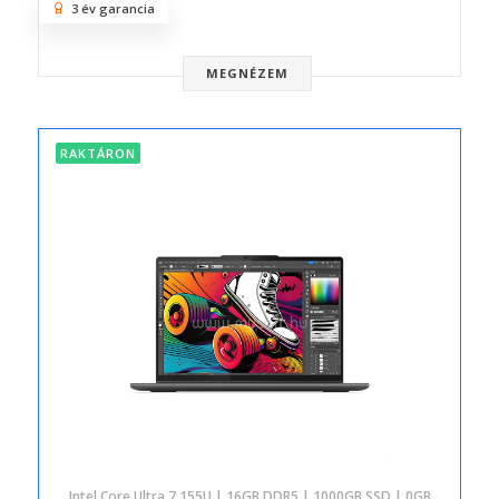
3 év garancia
MEGNÉZEM
RAKTÁRON
Intel Core Ultra 7 155U | 16GB DDR5 | 1000GB SSD | 0GB