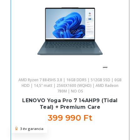
AMD Ryzen 7 8845HS 3.8 | 16GB DDR5 | 512GB SSD | 0GB
HDD | 14,5" matt | 2560X1600 (WQHD) | AMD Radeon
780M | NO OS
LENOVO Yoga Pro 7 14AHP9 (Tidal
Teal) + Premium Care
399 990 Ft
3 év garancia