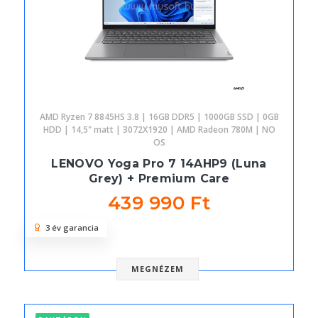
AMD Ryzen 7 8845HS 3.8 | 16GB DDR5 | 1000GB SSD | 0GB
HDD | 14,5" matt | 3072X1920 | AMD Radeon 780M | NO
OS
LENOVO Yoga Pro 7 14AHP9 (Luna
Grey) + Premium Care
439 990 Ft
3 év garancia
MEGNÉZEM