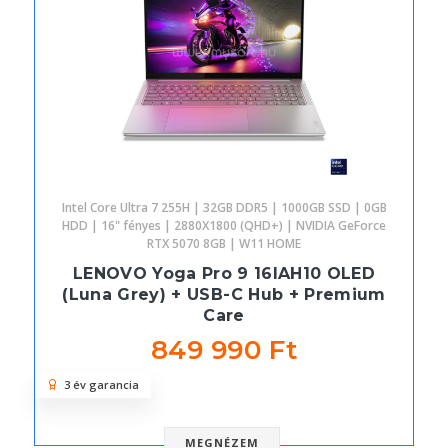
Intel Core Ultra 7 255H | 32GB DDR5 | 1000GB SSD | 0GB
HDD | 16" fényes | 2880X1800 (QHD+) | NVIDIA GeForce
RTX 5070 8GB | W11 HOME
LENOVO Yoga Pro 9 16IAH10 OLED
(Luna Grey) + USB-C Hub + Premium
Care
849 990 Ft
3 év garancia
MEGNÉZEM