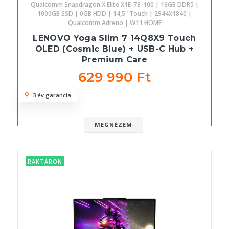
Qualcomm Snapdragon X Elite X1E-78-100 | 16GB DDR5 |
1000GB SSD | 0GB HDD | 14,5" Touch | 2944X1840 |
Qualcomm Adreno | W11 HOME
LENOVO Yoga Slim 7 14Q8X9 Touch
OLED (Cosmic Blue) + USB-C Hub +
Premium Care
629 990 Ft
3 év garancia
MEGNÉZEM
RAKTÁRON