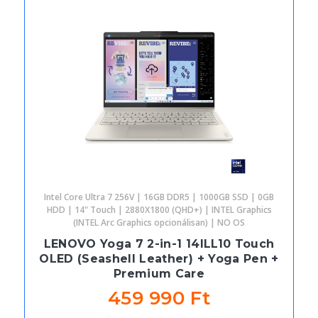
Intel Core Ultra 7 256V | 16GB DDR5 | 1000GB SSD | 0GB
HDD | 14" Touch | 2880X1800 (QHD+) | INTEL Graphics
(INTEL Arc Graphics opcionálisan) | NO OS
LENOVO Yoga 7 2-in-1 14ILL10 Touch
OLED (Seashell Leather) + Yoga Pen +
Premium Care
459 990 Ft