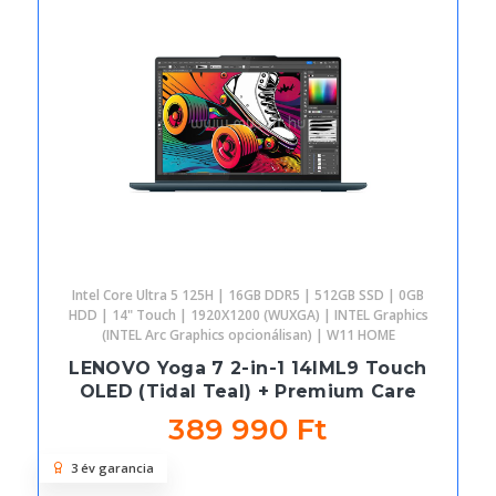
Intel Core Ultra 5 125H | 16GB DDR5 | 512GB SSD | 0GB
HDD | 14" Touch | 1920X1200 (WUXGA) | INTEL Graphics
(INTEL Arc Graphics opcionálisan) | W11 HOME
LENOVO Yoga 7 2-in-1 14IML9 Touch
OLED (Tidal Teal) + Premium Care
389 990 Ft
3 év garancia