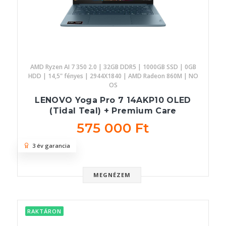
AMD Ryzen AI 7 350 2.0 | 32GB DDR5 | 1000GB SSD | 0GB
HDD | 14,5" fényes | 2944X1840 | AMD Radeon 860M | NO
OS
LENOVO Yoga Pro 7 14AKP10 OLED
(Tidal Teal) + Premium Care
575 000 Ft
3 év garancia
MEGNÉZEM
RAKTÁRON