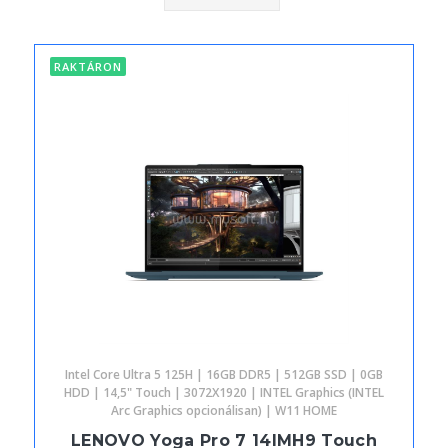
RAKTÁRON
Intel Core Ultra 5 125H | 16GB DDR5 | 512GB SSD | 0GB
HDD | 14,5" Touch | 3072X1920 | INTEL Graphics (INTEL
Arc Graphics opcionálisan) | W11 HOME
LENOVO Yoga Pro 7 14IMH9 Touch