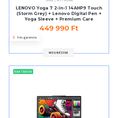
780M | W11 HOME
LENOVO Yoga 7 2-in-1 14AHP9 Touch
(Storm Grey) + Lenovo Digital Pen +
Yoga Sleeve + Premium Care
449 990 Ft
3 év garancia
MEGNÉZEM
RAKTÁRON