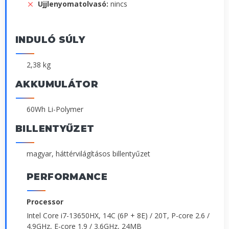
Ujjlenyomatolvasó:
nincs
INDULÓ SÚLY
2,38 kg
AKKUMULÁTOR
60Wh Li-Polymer
BILLENTYŰZET
magyar, háttérvilágításos billentyűzet
PERFORMANCE
Processor
Intel Core i7-13650HX, 14C (6P + 8E) / 20T, P-core 2.6 /
4.9GHz, E-core 1.9 / 3.6GHz, 24MB