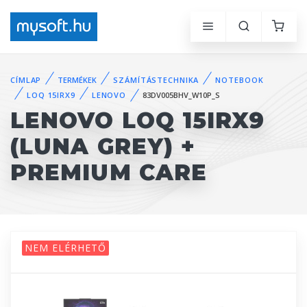
CÍMLAP
TERMÉKEK
SZÁMÍTÁSTECHNIKA
NOTEBOOK
LOQ 15IRX9
LENOVO
83DV005BHV_W10P_S
LENOVO LOQ 15IRX9
(LUNA GREY) +
PREMIUM CARE
NEM ELÉRHETŐ