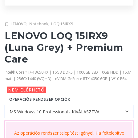
LENOVO,
Notebook,
LOQ 15IRX9
LENOVO LOQ 15IRX9
(Luna Grey) + Premium
Care
Intel® Core™ i7-13650HX | 16GB DDR5 | 1000GB SSD | 0GB HDD | 15,6"
matt | 2560X1440 (WQHD) | nVIDIA GeForce RTX 4050 6GB | W10 P64
NEM ELÉRHETŐ
OPERÁCIÓS RENDSZER OPCIÓK
Az operációs rendszer telepítést igényel. Ha feltelepítve