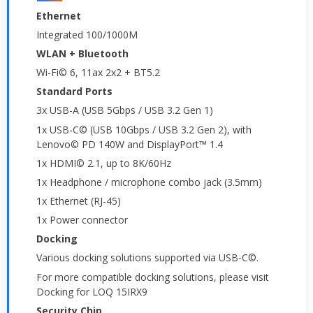
Ethernet
Integrated 100/1000M
WLAN + Bluetooth
Wi-Fi© 6, 11ax 2x2 + BT5.2
Standard Ports
3x USB-A (USB 5Gbps / USB 3.2 Gen 1)
1x USB-C© (USB 10Gbps / USB 3.2 Gen 2), with
Lenovo© PD 140W and DisplayPort™ 1.4
1x HDMI© 2.1, up to 8K/60Hz
1x Headphone / microphone combo jack (3.5mm)
1x Ethernet (RJ-45)
1x Power connector
Docking
Various docking solutions supported via USB-C©.
For more compatible docking solutions, please visit
Docking for LOQ 15IRX9
Security Chip