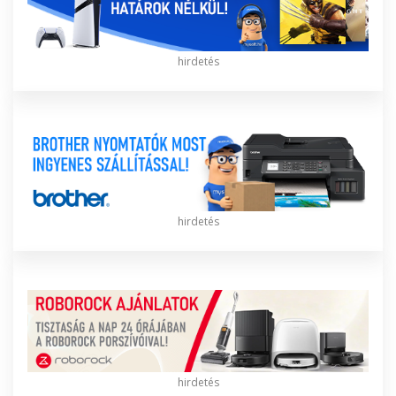
hirdetés
hirdetés
hirdetés