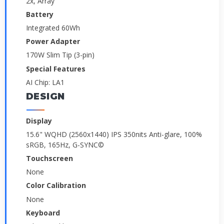
2x, Array
Battery
Integrated 60Wh
Power Adapter
170W Slim Tip (3-pin)
Special Features
AI Chip: LA1
DESIGN
Display
15.6" WQHD (2560x1440) IPS 350nits Anti-glare, 100%
sRGB, 165Hz, G-SYNC©
Touchscreen
None
Color Calibration
None
Keyboard