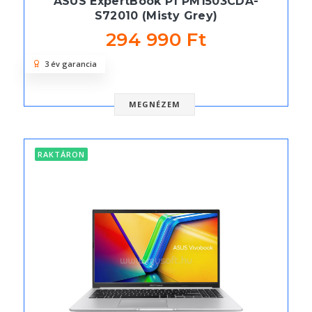
ASUS ExpertBook P1 PM1503CDA-
S72010 (Misty Grey)
294 990 Ft
3 év garancia
MEGNÉZEM
RAKTÁRON