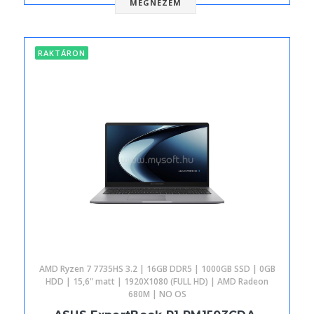
MEGNÉZEM
RAKTÁRON
AMD Ryzen 7 7735HS 3.2 | 16GB DDR5 | 1000GB SSD | 0GB
HDD | 15,6" matt | 1920X1080 (FULL HD) | AMD Radeon
680M | NO OS