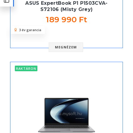
ASUS ExpertBook P1 P1503CVA-
S72106 (Misty Grey)
189 990 Ft
3 év garancia
MEGNÉZEM
RAKTÁRON