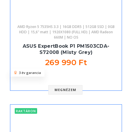
AMD Ryzen 5 7535HS 3.3 | 16GB DDR5 | 512GB SSD | 0GB
HDD | 15,6" matt | 1920X1080 (FULL HD) | AMD Radeon
660M | NO OS
ASUS ExpertBook P1 PM1503CDA-
S72008 (Misty Grey)
269 990 Ft
3 év garancia
MEGNÉZEM
RAKTÁRON