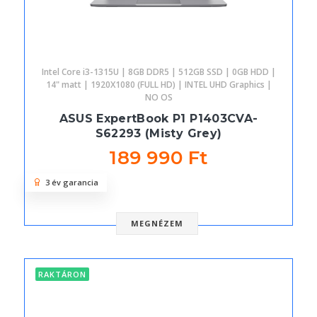
Intel Core i3-1315U | 8GB DDR5 | 512GB SSD | 0GB HDD |
14" matt | 1920X1080 (FULL HD) | INTEL UHD Graphics |
NO OS
ASUS ExpertBook P1 P1403CVA-
S62293 (Misty Grey)
189 990 Ft
3 év garancia
MEGNÉZEM
RAKTÁRON