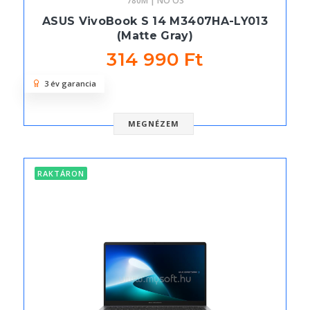
780M | NO OS
ASUS VivoBook S 14 M3407HA-LY013
(Matte Gray)
314 990 Ft
3 év garancia
MEGNÉZEM
RAKTÁRON