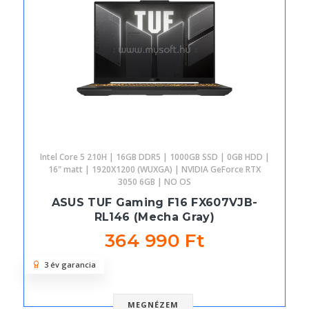
Intel Core 5 210H | 16GB DDR5 | 1000GB SSD | 0GB HDD |
16" matt | 1920X1200 (WUXGA) | NVIDIA GeForce RTX
3050 6GB | NO OS
ASUS TUF Gaming F16 FX607VJB-
RL146 (Mecha Gray)
364 990 Ft
3 év garancia
MEGNÉZEM