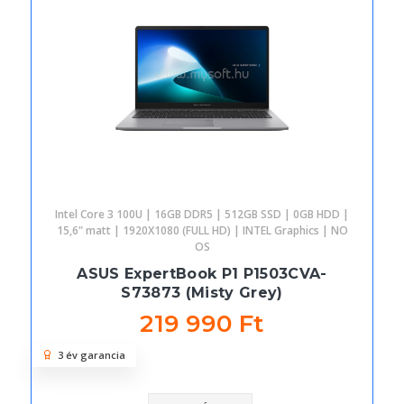
Intel Core 3 100U | 16GB DDR5 | 512GB SSD | 0GB HDD |
15,6" matt | 1920X1080 (FULL HD) | INTEL Graphics | NO
OS
ASUS ExpertBook P1 P1503CVA-
S73873 (Misty Grey)
219 990 Ft
3 év garancia