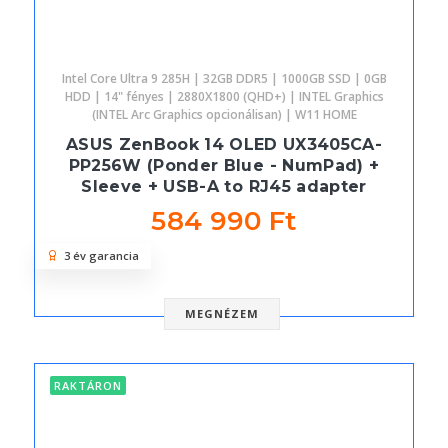
Intel Core Ultra 9 285H | 32GB DDR5 | 1000GB SSD | 0GB
HDD | 14" fényes | 2880X1800 (QHD+) | INTEL Graphics
(INTEL Arc Graphics opcionálisan) | W11 HOME
ASUS ZenBook 14 OLED UX3405CA-
PP256W (Ponder Blue - NumPad) +
Sleeve + USB-A to RJ45 adapter
584 990 Ft
3 év garancia
MEGNÉZEM
RAKTÁRON