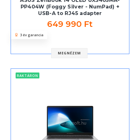
ASUS ZenBook 14 OLED UX3405MA-
PP404W (Foggy Silver - NumPad) +
USB-A to RJ45 adapter
649 990 Ft
3 év garancia
MEGNÉZEM
RAKTÁRON