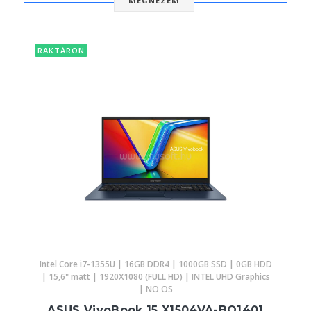
MEGNÉZEM
RAKTÁRON
Intel Core i7-1355U | 16GB DDR4 | 1000GB SSD | 0GB HDD
| 15,6" matt | 1920X1080 (FULL HD) | INTEL UHD Graphics
| NO OS
ASUS VivoBook 15 X1504VA-BQ1401