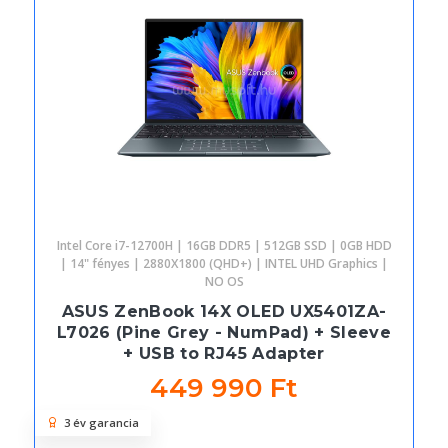
Intel Core i7-12700H | 16GB DDR5 | 512GB SSD | 0GB HDD
| 14" fényes | 2880X1800 (QHD+) | INTEL UHD Graphics |
NO OS
ASUS ZenBook 14X OLED UX5401ZA-
L7026 (Pine Grey - NumPad) + Sleeve
+ USB to RJ45 Adapter
449 990 Ft
3 év garancia