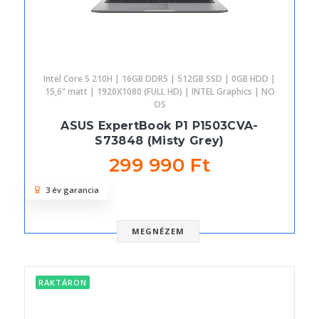
Intel Core 5 210H | 16GB DDR5 | 512GB SSD | 0GB HDD |
15,6" matt | 1920X1080 (FULL HD) | INTEL Graphics | NO
OS
ASUS ExpertBook P1 P1503CVA-
S73848 (Misty Grey)
299 990 Ft
3 év garancia
MEGNÉZEM
RAKTÁRON