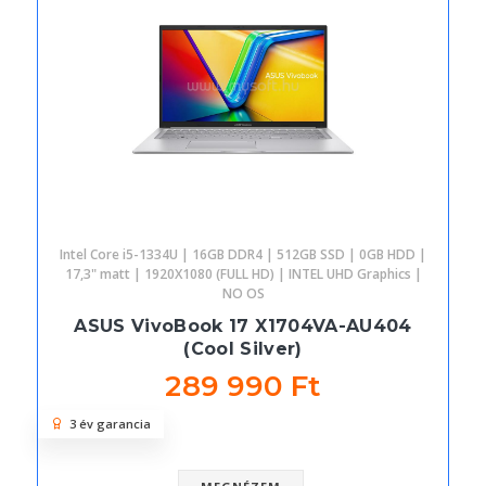
Intel Core i5-1334U | 16GB DDR4 | 512GB SSD | 0GB HDD |
17,3" matt | 1920X1080 (FULL HD) | INTEL UHD Graphics |
NO OS
ASUS VivoBook 17 X1704VA-AU404
(Cool Silver)
289 990 Ft
3 év garancia