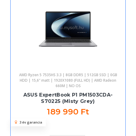
AMD Ryzen 5 7535HS 3.3 | 8GB DDR5 | 512GB SSD | 0GB
HDD | 15,6" matt | 1920X1080 (FULL HD) | AMD Radeon
660M | NO OS
ASUS ExpertBook P1 PM1503CDA-
S70225 (Misty Grey)
189 990 Ft
3 év garancia