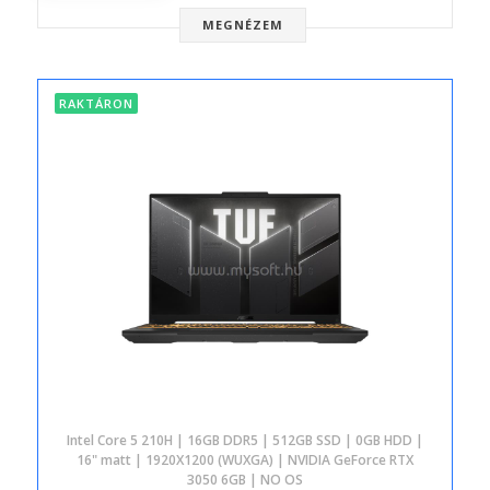
MEGNÉZEM
RAKTÁRON
Intel Core 5 210H | 16GB DDR5 | 512GB SSD | 0GB HDD |
16" matt | 1920X1200 (WUXGA) | NVIDIA GeForce RTX
3050 6GB | NO OS