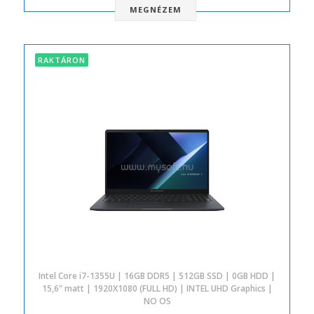
MEGNÉZEM
RAKTÁRON
Intel Core i7-1355U | 16GB DDR5 | 512GB SSD | 0GB HDD |
15,6" matt | 1920X1080 (FULL HD) | INTEL UHD Graphics |
NO OS