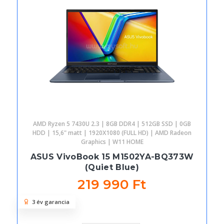
AMD Ryzen 5 7430U 2.3 | 8GB DDR4 | 512GB SSD | 0GB
HDD | 15,6" matt | 1920X1080 (FULL HD) | AMD Radeon
Graphics | W11 HOME
ASUS VivoBook 15 M1502YA-BQ373W
(Quiet Blue)
219 990 Ft
3 év garancia