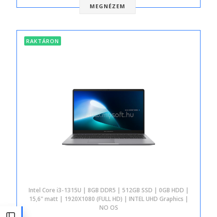
MEGNÉZEM
RAKTÁRON
Intel Core i3-1315U | 8GB DDR5 | 512GB SSD | 0GB HDD |
15,6" matt | 1920X1080 (FULL HD) | INTEL UHD Graphics |
NO OS