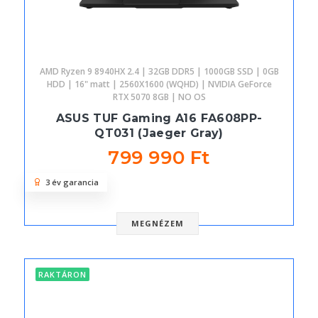
AMD Ryzen 9 8940HX 2.4 | 32GB DDR5 | 1000GB SSD | 0GB
HDD | 16" matt | 2560X1600 (WQHD) | NVIDIA GeForce
RTX 5070 8GB | NO OS
ASUS TUF Gaming A16 FA608PP-
QT031 (Jaeger Gray)
799 990 Ft
3 év garancia
MEGNÉZEM
RAKTÁRON