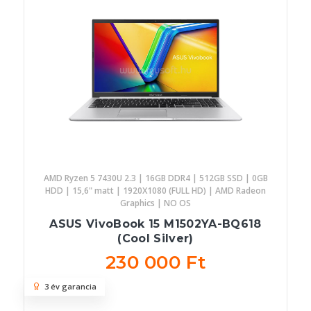
AMD Ryzen 5 7430U 2.3 | 16GB DDR4 | 512GB SSD | 0GB
HDD | 15,6" matt | 1920X1080 (FULL HD) | AMD Radeon
Graphics | NO OS
ASUS VivoBook 15 M1502YA-BQ618
(Cool Silver)
230 000 Ft
3 év garancia