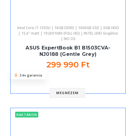
Intel Core i7-1355U | 16GB DDR5 | 1000GB SSD | 0GB HDD
| 15,6" matt | 1920X1080 (FULL HD) | INTEL UHD Graphics
| NO OS
ASUS ExpertBook B1 B1503CVA-
NJ0188 (Gentle Grey)
299 990 Ft
3 év garancia
MEGNÉZEM
RAKTÁRON