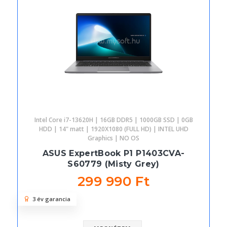
Intel Core i7-13620H | 16GB DDR5 | 1000GB SSD | 0GB
HDD | 14" matt | 1920X1080 (FULL HD) | INTEL UHD
Graphics | NO OS
ASUS ExpertBook P1 P1403CVA-
S60779 (Misty Grey)
299 990 Ft
3 év garancia