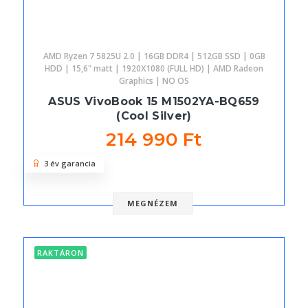
AMD Ryzen 7 5825U 2.0 | 16GB DDR4 | 512GB SSD | 0GB
HDD | 15,6" matt | 1920X1080 (FULL HD) | AMD Radeon
Graphics | NO OS
ASUS VivoBook 15 M1502YA-BQ659
(Cool Silver)
214 990 Ft
3 év garancia
MEGNÉZEM
RAKTÁRON