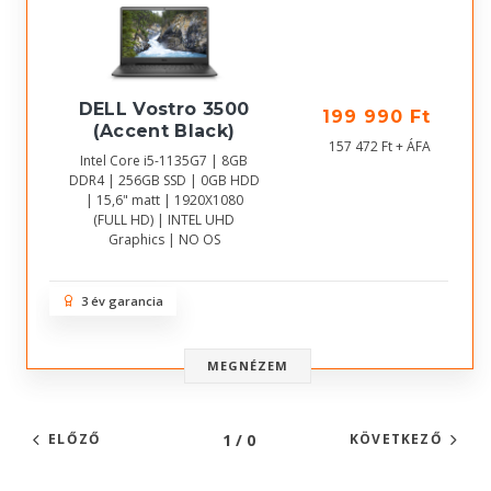
DELL Vostro 3500
199 990 Ft
(Accent Black)
157 472 Ft + ÁFA
Intel Core i5-1135G7 | 8GB
DDR4 | 256GB SSD | 0GB HDD
| 15,6" matt | 1920X1080
(FULL HD) | INTEL UHD
Graphics | NO OS
3 év garancia
MEGNÉZEM
1 / 0
ELŐZŐ
KÖVETKEZŐ