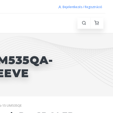
Bejelentkezés / Regisztráció
M535QA-
LEEVE
o 15 UM535QE