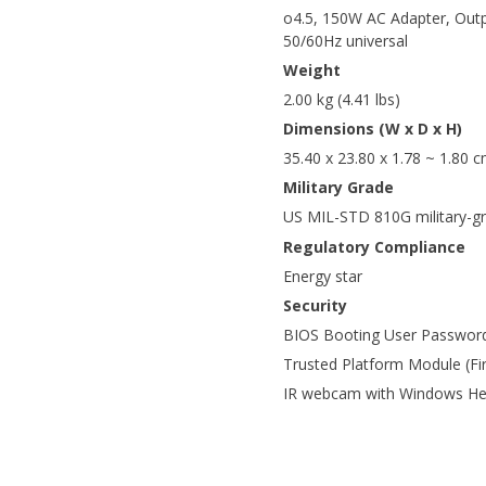
o4.5, 150W AC Adapter, Outp
50/60Hz universal
Weight
2.00 kg (4.41 lbs)
Dimensions (W x D x H)
35.40 x 23.80 x 1.78 ~ 1.80 c
Military Grade
US MIL-STD 810G military-g
Regulatory Compliance
Energy star
Security
BIOS Booting User Password
Trusted Platform Module (F
IR webcam with Windows Hel