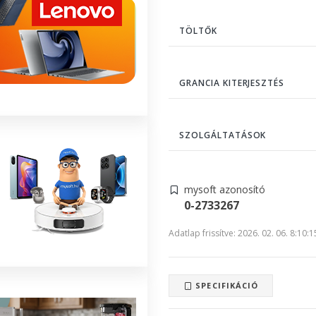
TÖLTŐK
GRANCIA KITERJESZTÉS
SZOLGÁLTATÁSOK
mysoft azonosító
0-2733267
Adatlap frissítve: 2026. 02. 06. 8:10:1
SPECIFIKÁCIÓ