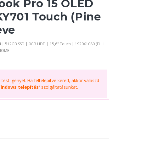
ook Pro 15 OLED
Y701 Touch (Pine
eve
 | 512GB SSD | 0GB HDD | 15,6" Touch | 1920X1080 (FULL
 HOME
tést igényel. Ha feltelepítve kéred, akkor válaszd
indows telepítés'
szolgáltatásunkat.