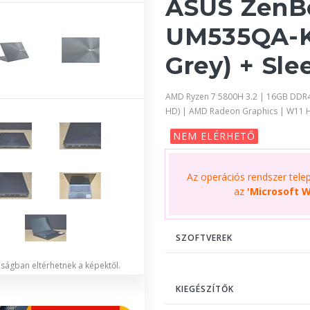
ASUS ZenB
UM535QA-K
Grey) + Sle
AMD Ryzen 7 5800H 3.2 | 16GB DDR4
HD) | AMD Radeon Graphics | W11
NEM ELÉRHETŐ
Az operációs rendszer telepí
az
'Microsoft W
SZOFTVEREK
lóságban eltérhetnek a képektől.
KIEGÉSZÍTŐK