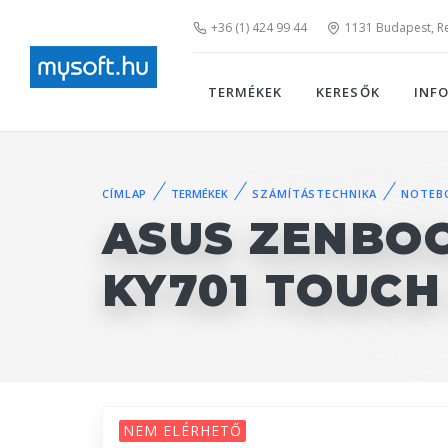
+36 (1) 424 99 44
1131 Budapest, Rei
TERMÉKEK
KERESŐK
INF
CÍMLAP
TERMÉKEK
SZÁMÍTÁSTECHNIKA
NOTEB
ASUS ZENBOO
KY701 TOUCH 
NEM ELÉRHETŐ