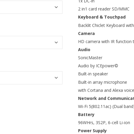
1x DC-in
2 in1 card reader SD/MMC
Keyboard & Touchpad
Backlit Chiclet Keyboard wi
Camera
HD camera with IR function 
Audio
SonicMaster
Audio by ICEpower©
Built-in speaker
Built-in array microphone
with Cortana and Alexa voice
Network and Communicat
Wi-Fi 5(802.11ac) (Dual band
Battery
96WHrs, 3S2P, 6-cell Li-ion
Power Supply