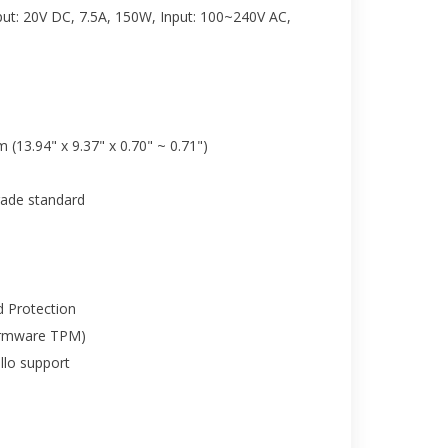
ut: 20V DC, 7.5A, 150W, Input: 100~240V AC,
m (13.94" x 9.37" x 0.70" ~ 0.71")
rade standard
 Protection
irmware TPM)
lo support