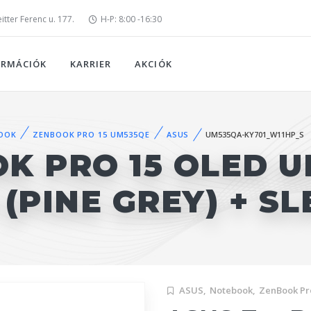
tter Ferenc u. 177.
H-P: 8:00 -16:30
ORMÁCIÓK
KARRIER
AKCIÓK
OOK
ZENBOOK PRO 15 UM535QE
ASUS
UM535QA-KY701_W11HP_S
K PRO 15 OLED U
(PINE GREY) + S
ASUS,
Notebook,
ZenBook Pr