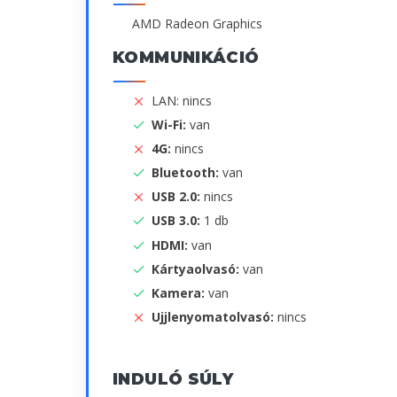
AMD Radeon Graphics
KOMMUNIKÁCIÓ
LAN: nincs
Wi-Fi:
van
4G:
nincs
Bluetooth:
van
USB 2.0:
nincs
USB 3.0:
1 db
HDMI:
van
Kártyaolvasó:
van
Kamera:
van
Ujjlenyomatolvasó:
nincs
INDULÓ SÚLY