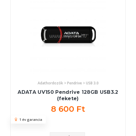
Adathordozók > Pendrive > USB 3.0
ADATA UV150 Pendrive 128GB USB3.2
(fekete)
8 600 Ft
1 év garancia