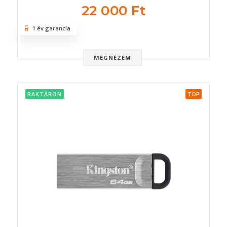
22 000 Ft
1 év garancia
MEGNÉZEM
RAKTÁRON
TOP