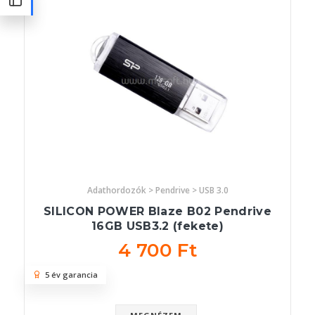
Adathordozók > Pendrive > USB 3.0
SILICON POWER Blaze B02 Pendrive
16GB USB3.2 (fekete)
4 700 Ft
5 év garancia