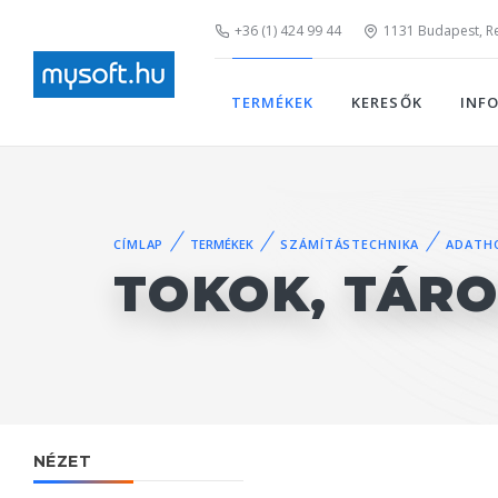
+36 (1) 424 99 44
1131 Budapest, Rei
TERMÉKEK
KERESŐK
INF
CÍMLAP
TERMÉKEK
SZÁMÍTÁSTECHNIKA
ADATH
TOKOK, TÁRO
NÉZET