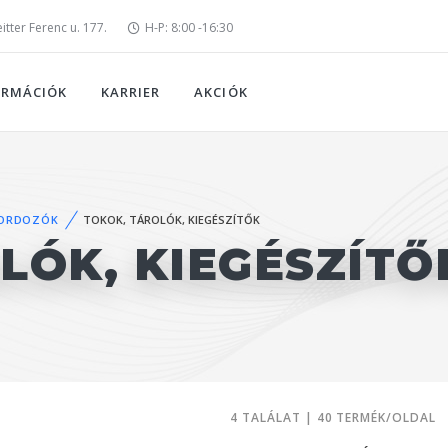
tter Ferenc u. 177.
H-P: 8:00 -16:30
ORMÁCIÓK
KARRIER
AKCIÓK
ORDOZÓK
TOKOK, TÁROLÓK, KIEGÉSZÍTŐK
LÓK, KIEGÉSZÍTŐ
4 TALÁLAT | 40 TERMÉK/OLDAL