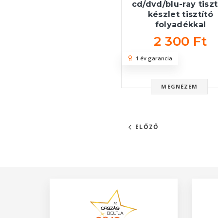
cd/dvd/blu-ray tiszt
készlet tisztító
folyadékkal
2 300 Ft
1 év garancia
MEGNÉZEM
ELŐZŐ