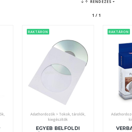
RENDEZÉS
1 / 1
RAKTÁRON
RAKTÁRON
ók,
Adathordozók > Tokok, tárolók,
Adathordozó
kiegészítők
k
P
EGYEB BELFOLDI
VERB