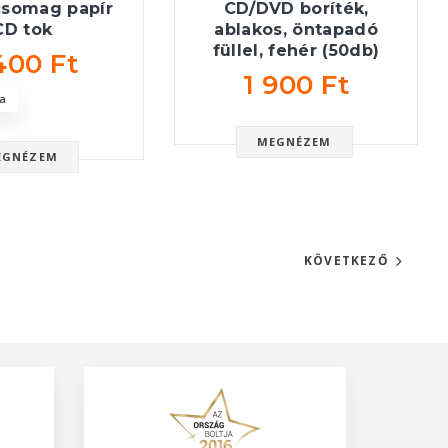
csomag papír
CD/DVD boríték,
CD tok
ablakos, öntapadó
füllel, fehér (50db)
400 Ft
1 900 Ft
a
MEGNÉZEM
EGNÉZEM
KÖVETKEZŐ