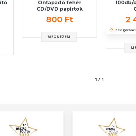
ító
Öntapadó fehér
100db/
CD/DVD papírtok
800 Ft
2 
2 év garanci
MEGNÉZEM
M
1 / 1