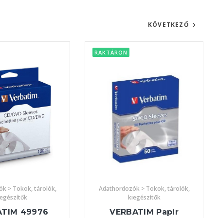
KÖVETKEZŐ
RAKTÁRON
k > Tokok, tárolók,
Adathordozók > Tokok, tárolók,
iegészítők
kiegészítők
ATIM 49976
VERBATIM Papír