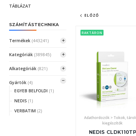
TÁBLÁZAT
ELŐZŐ
SZÁMÍTÁSTECHNIKA
RAKTÁRON
Termékek
(443241)
Kategóriák
(389845)
Alkategóriák
(821)
Gyártók
(4)
EGYEB BELFOLDI
(1)
NEDIS
(1)
VERBATIM
(2)
Adathordozók > Tokok, tárol
kiegészítők
NEDIS CLDK110T