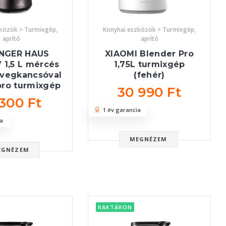
zközök > Turmixgép,
Konyhai eszközök > Turmixgép,
aprító
aprító
INGER HAUS
XIAOMI Blender Pro
 1,5 L mércés
1,75L turmixgép
üvegkancsóval
(fehér)
pro turmixgép
30 990 Ft
 300 Ft
1 év garancia
a
MEGNÉZEM
EGNÉZEM
RAKTÁRON