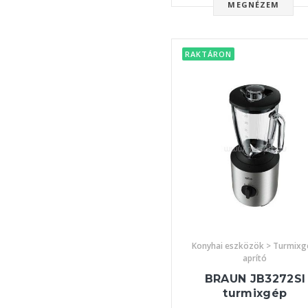
MEGNÉZEM
RAKTÁRON
Konyhai eszközök > Turmixg
aprító
BRAUN JB3272SI
turmixgép