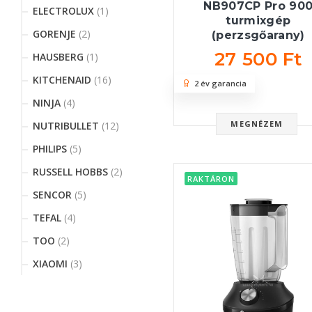
NB907CP Pro 90
ELECTROLUX
(1)
turmixgép
GORENJE
(2)
(perzsgőarany)
27 500 Ft
HAUSBERG
(1)
KITCHENAID
(16)
2 év garancia
NINJA
(4)
MEGNÉZEM
NUTRIBULLET
(12)
PHILIPS
(5)
RUSSELL HOBBS
(2)
RAKTÁRON
SENCOR
(5)
TEFAL
(4)
TOO
(2)
XIAOMI
(3)