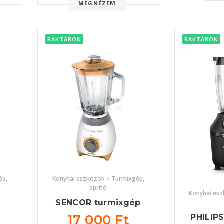
MEGNÉZEM
RAKTÁRON
RAKTÁRON
ép,
Konyhai eszközök > Turmixgép,
aprító
Konyhai es
SENCOR turmixgép
17 000 Ft
PHILIPS