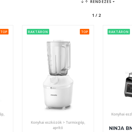
RENDEZÉS
1 / 2
TOP
RAKTÁRON
TOP
RAKTÁRON
ép,
Konyhai es
Konyhai eszközök > Turmixgép,
aprító
NINJA B