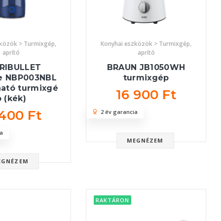
zközök > Turmixgép,
Konyhai eszközök > Turmixgép,
aprító
aprító
RIBULLET
BRAUN JB1050WH
le NBP003NBL
turmixgép
ató turmixgé
16 900 Ft
p (kék)
 400 Ft
2 év garancia
a
MEGNÉZEM
EGNÉZEM
RAKTÁRON