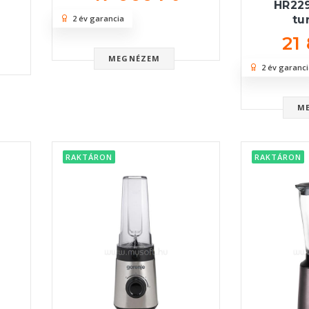
HR22
tu
2 év garancia
21
MEGNÉZEM
2 év garanci
M
RAKTÁRON
RAKTÁRON