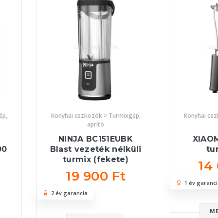
ép,
Konyhai eszközök > Turmixgép,
Konyhai es
aprító
NINJA BC151EUBK
XIAO
00
Blast vezeték nélküli
tu
turmix (fekete)
14
19 900 Ft
1 év garanci
2 év garancia
M