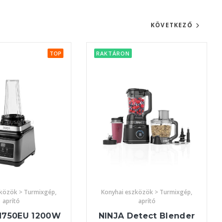
KÖVETKEZŐ
TOP
RAKTÁRON
zközök > Turmixgép,
Konyhai eszközök > Turmixgép,
aprító
aprító
N750EU 1200W
NINJA Detect Blender