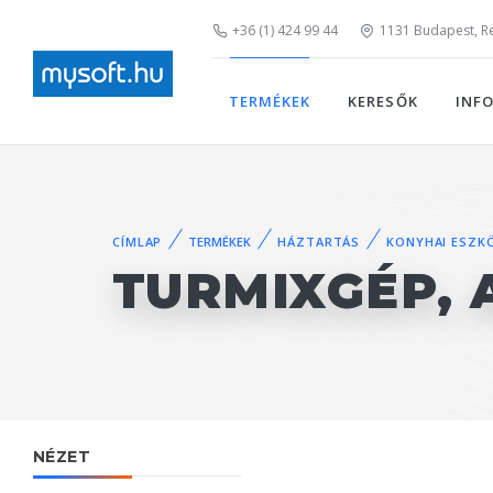
+36 (1) 424 99 44
1131 Budapest, Rei
TERMÉKEK
KERESŐK
INF
CÍMLAP
TERMÉKEK
HÁZTARTÁS
KONYHAI ESZK
TURMIXGÉP, 
NÉZET