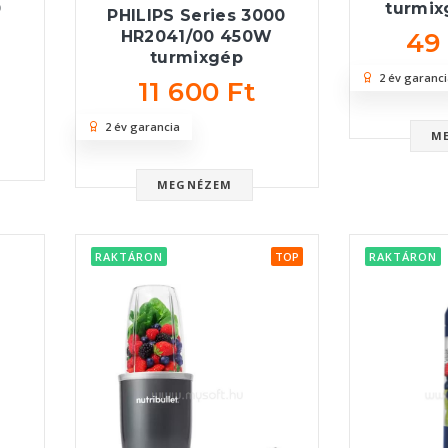
0
turmix
PHILIPS Series 3000
49
HR2041/00 450W
turmixgép
2 év garanci
11 600 Ft
2 év garancia
M
MEGNÉZEM
RAKTÁRON
TOP
RAKTÁRON