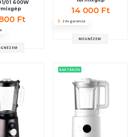
91/01 600W
14 000 Ft
rmixgép
 800 Ft
2 év garancia
a
MEGNÉZEM
EGNÉZEM
RAKTÁRON