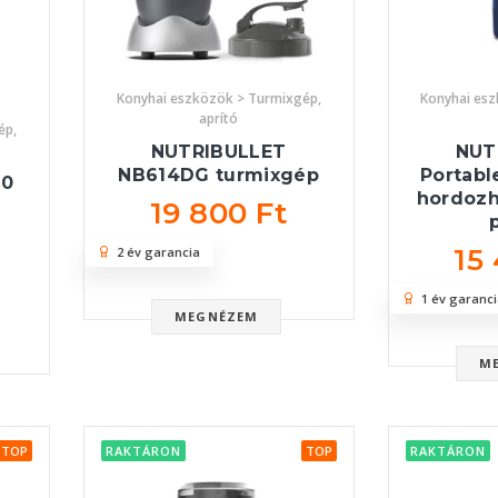
Konyhai eszközök > Turmixgép,
Konyhai es
aprító
ép,
NUTRIBULLET
NUT
NB614DG turmixgép
Portab
00
hordozh
19 800 Ft
15
2 év garancia
1 év garanci
MEGNÉZEM
M
TOP
RAKTÁRON
TOP
RAKTÁRON