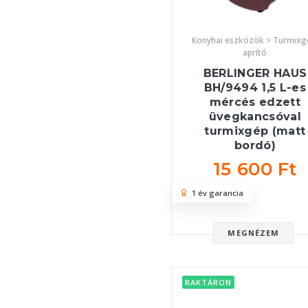
Konyhai eszközök > Turmixg
aprító
BERLINGER HAUS
BH/9494 1,5 L-es
mércés edzett
üvegkancsóval
turmixgép (matt
bordó)
15 600 Ft
1 év garancia
MEGNÉZEM
RAKTÁRON