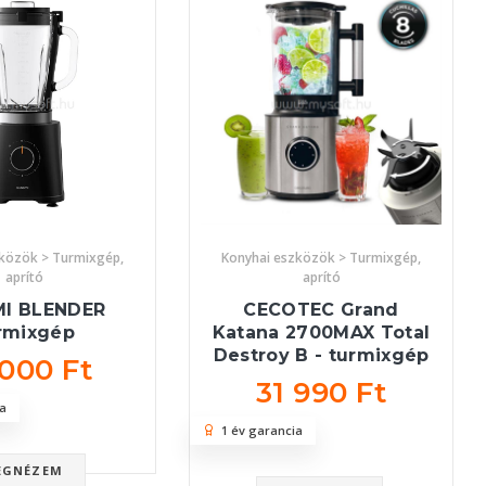
zközök > Turmixgép,
Konyhai eszközök > Turmixgép,
aprító
aprító
MI BLENDER
CECOTEC Grand
rmixgép
Katana 2700MAX Total
Destroy B - turmixgép
 000 Ft
31 990 Ft
a
1 év garancia
EGNÉZEM