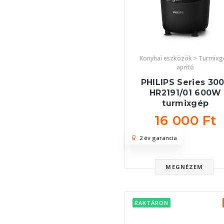
Konyhai eszközök > Turmixg
aprító
PHILIPS Series 30
HR2191/01 600W
turmixgép
16 000 Ft
2 év garancia
MEGNÉZEM
RAKTÁRON