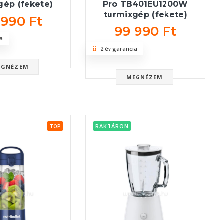
gép (fekete)
Pro TB401EU1200W
turmixgép (fekete)
 990 Ft
99 990 Ft
a
2 év garancia
EGNÉZEM
MEGNÉZEM
TOP
RAKTÁRON