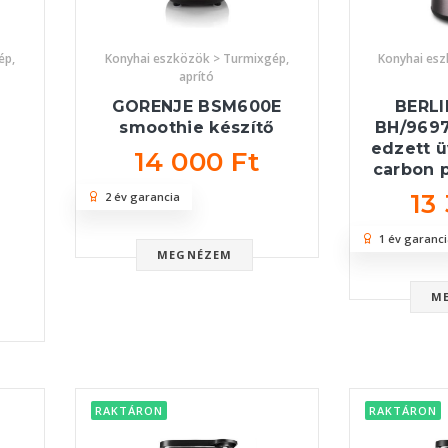
ép,
Konyhai eszközök > Turmixgép,
Konyhai es
aprító
GORENJE BSM600E
BERL
smoothie készítő
BH/9697
edzett 
14 000 Ft
carbon 
13
2 év garancia
1 év garanci
MEGNÉZEM
M
RAKTÁRON
RAKTÁRON