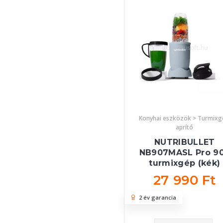
Konyhai eszközök > Turmixg
aprító
NUTRIBULLET
NB907MASL Pro 9
turmixgép (kék)
27 990 Ft
2 év garancia