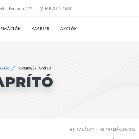
tter Ferenc u. 177.
H-P: 8:00 -16:30
ORMÁCIÓK
KARRIER
AKCIÓK
ÖZÖK
TURMIXGÉP, APRÍTÓ
APRÍTÓ
68 TALÁLAT | 40 TERMÉK/OLDAL