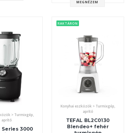
MEGNÉZEM
RAKTÁRON
Konyhai eszközök > Turmixgép,
aprító
zközök > Turmixgép,
aprító
TEFAL BL2C0130
Blendeo+ fehér
 Series 3000
turmixgép