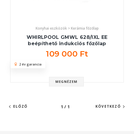
Konyhai eszközök > Kerámia főzőlap
WHIRLPOOL GMWL 628/IXL EE
beépíthető indukciós főzőlap
109 000 Ft
2 év garancia
MEGNÉZEM
1 / 1
ELŐZŐ
KÖVETKEZŐ