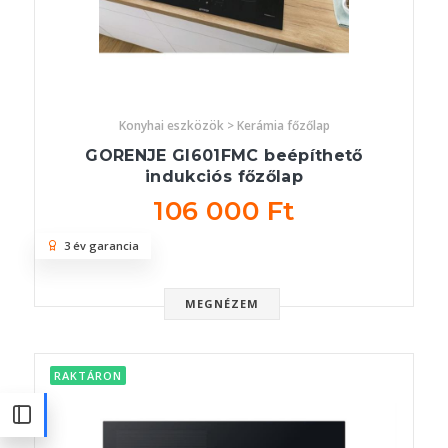
Konyhai eszközök > Kerámia főzőlap
GORENJE GI601FMC beépíthető
indukciós főzőlap
106 000 Ft
3 év garancia
MEGNÉZEM
RAKTÁRON