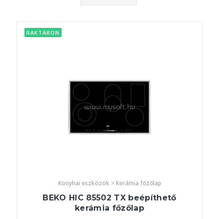
RAKTÁRON
Konyhai eszközök > Kerámia főzőlap
BEKO HIC 85502 TX beépíthető
kerámia főzőlap