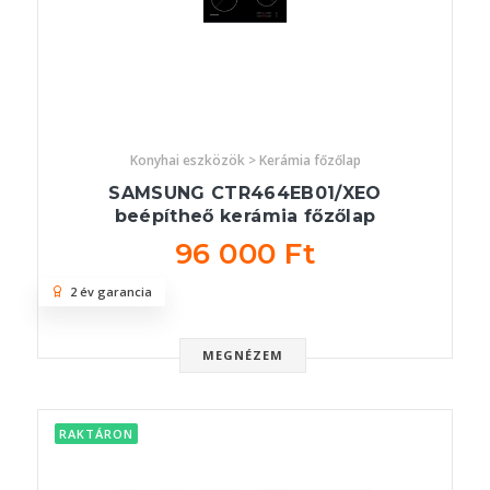
Konyhai eszközök > Kerámia főzőlap
SAMSUNG CTR464EB01/XEO
beépítheő kerámia főzőlap
96 000 Ft
2 év garancia
MEGNÉZEM
RAKTÁRON