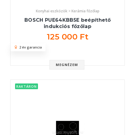
Konyhai eszközök > Kerámia főzőlap
BOSCH PUE64KBB5E beépíthető
indukciós főzőlap
125 000 Ft
2 év garancia
MEGNÉZEM
RAKTÁRON