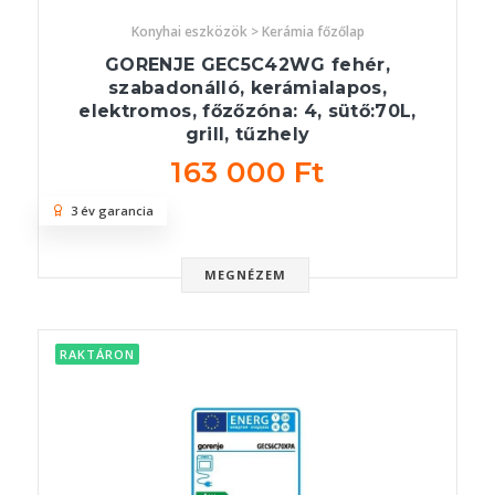
Konyhai eszközök > Kerámia főzőlap
GORENJE GEC5C42WG fehér,
szabadonálló, kerámialapos,
elektromos, főzőzóna: 4, sütő:70L,
grill, tűzhely
163 000 Ft
3 év garancia
MEGNÉZEM
RAKTÁRON