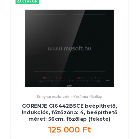
RAKTÁRON
Konyhai eszközök > Kerámia főzőlap
GORENJE GI6442BSCE beépíthető,
indukciós, főzőzóna: 4, beépíthető
méret: 56cm, főzőlap (fekete)
125 000 Ft