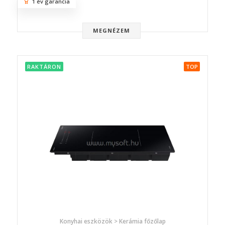
1 év garancia
MEGNÉZEM
RAKTÁRON
TOP
Konyhai eszközök > Kerámia főzőlap