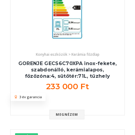
Konyhai eszközök > Kerámia főzőlap
GORENJE GECS6C70XPA inox-fekete,
szabdonálló, kerámialapos,
főzőzóna:4, sütőtér:71L, tűzhely
233 000 Ft
3 év garancia
MEGNÉZEM