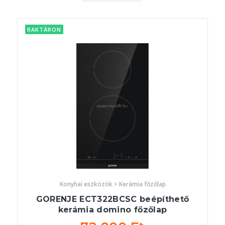
RAKTÁRON
Konyhai eszközök > Kerámia főzőlap
GORENJE ECT322BCSC beépíthető
kerámia domino főzőlap