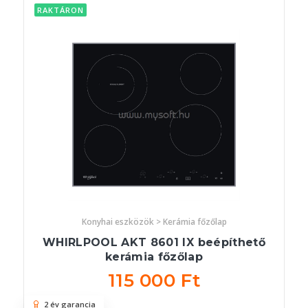
RAKTÁRON
Konyhai eszközök > Kerámia főzőlap
WHIRLPOOL AKT 8601 IX beépíthető
kerámia főzőlap
115 000 Ft
2 év garancia