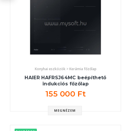
Konyhai eszközök > Kerámia főzőlap
HAIER HAFRSJ64MC beépíthető
indukciós főzőlap
155 000 Ft
MEGNÉZEM