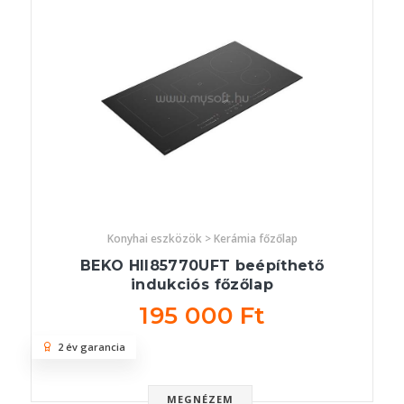
Konyhai eszközök > Kerámia főzőlap
BEKO HII85770UFT beépíthető
indukciós főzőlap
195 000 Ft
2 év garancia
MEGNÉZEM