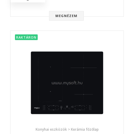
MEGNÉZEM
RAKTÁRON
Konyhai eszközök > Kerámia főzőlap