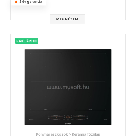
3 év garancia
MEGNÉZEM
RAKTÁRON
Konyhai eszközök > Kerámia főzőlap