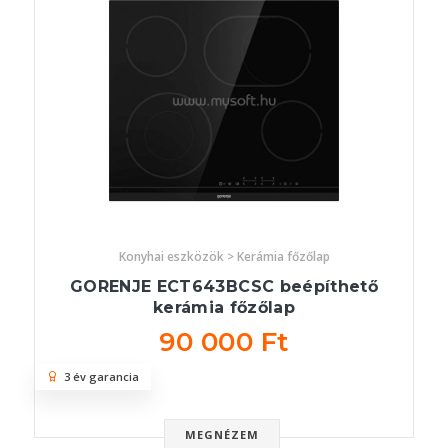
Konyhai eszközök > Kerámia főzőlap
GORENJE ECT643BCSC beépíthető
kerámia főzőlap
90 000 Ft
3 év garancia
MEGNÉZEM