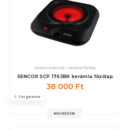
Konyhai eszközök > Kerámia főzőlap
SENCOR SCP 1763BK kerámia főzőlap
38 000 Ft
2 év garancia
MEGNÉZEM