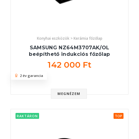
Konyhai eszközök > Kerámia főzőlap
SAMSUNG NZ64M3707AK/OL
beépíthető indukciós főzőlap
142 000 Ft
2 év garancia
MEGNÉZEM
RAKTÁRON
TOP