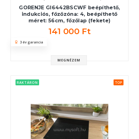
GORENJE GI6442BSCWF beépíthető,
indukciós, főzőzóna: 4, beépíthető
méret: 56cm, főzőlap (fekete)
141 000 Ft
3 év garancia
MEGNÉZEM
RAKTÁRON
TOP