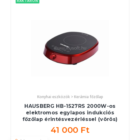
RAKTÁRON
Konyhai eszközök > Kerámia főzőlap
HAUSBERG HB-1527RS 2000W-os
elektromos egylapos indukciós
főzőlap érintésvezérléssel (vörös)
41 000 Ft