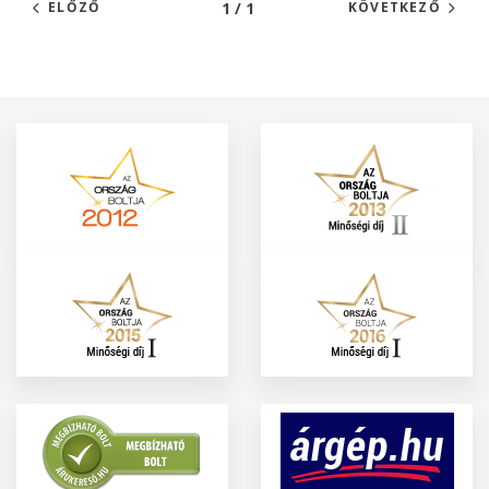
1 / 1
ELŐZŐ
KÖVETKEZŐ