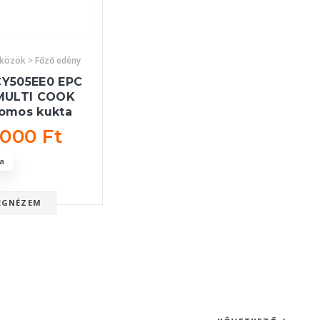
zközök > Főző edény
CY505EE0 EPC
MULTI COOK
romos kukta
 000 Ft
a
EGNÉZEM