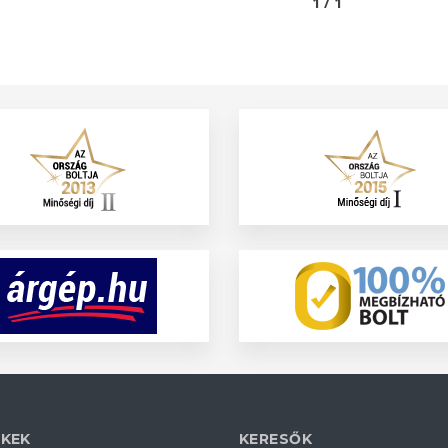
1 / 1
KEK
KERESŐK