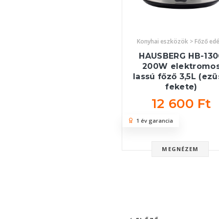
Konyhai eszközök > Főző ed
HAUSBERG HB-130
200W elektromo
lassú főző 3,5L (ezü
fekete)
12 600 Ft
1 év garancia
MEGNÉZEM