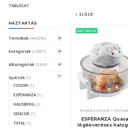
TÁBLÁZAT
ELŐZŐ
HÁZTARTÁS
RAKTÁRON
Termékek
(443240)
Kategóriák
(13607)
Alkategóriák
(3304)
Gyártók
(7)
COSORI
(1)
ESPERANZA
(1)
HAUSBERG
(2)
Konyhai eszközök > Főző ed
SENCOR
(1)
ESPERANZA Quasa
TEFAL
(1)
légkeveréses halo