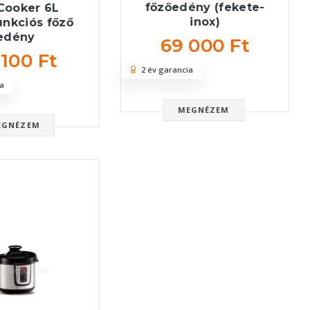
főzőedény (fekete-
Cooker 6L
inox)
unkciós főző
edény
69 000 Ft
 100 Ft
2 év garancia
a
MEGNÉZEM
EGNÉZEM