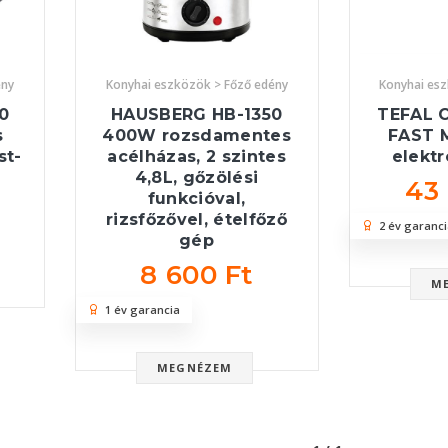
ény
Konyhai eszközök > Főző edény
Konyhai es
0
HAUSBERG HB-1350
TEFAL 
s
400W rozsdamentes
FAST 
st-
acélházas, 2 szintes
elekt
4,8L, gőzölési
43
funkcióval,
rizsfőzővel, ételfőző
2 év garanci
gép
8 600 Ft
M
1 év garancia
MEGNÉZEM