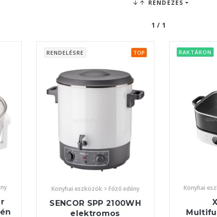
RENDEZÉS
1 / 1
RAKTÁRON
RENDELÉSRE
TOP
ény
Konyhai es
Konyhai eszközök > Főző edény
r
SENCOR SPP 2100WH
gén
Multifu
elektromos