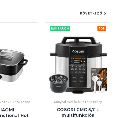
KÖVETKEZŐ
RAKTÁRON
TOP
Konyhai eszközök > Főző edény
zközök > Főző edény
COSORI CMC 5,7 L
XIAOMI
multifunkciós
nctional Hot