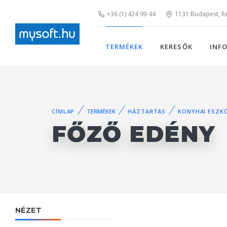
+36 (1) 424 99 44
1131 Budapest, Rei
TERMÉKEK
KERESŐK
INF
CÍMLAP
TERMÉKEK
HÁZTARTÁS
KONYHAI ESZK
FŐZŐ EDÉNY
NÉZET