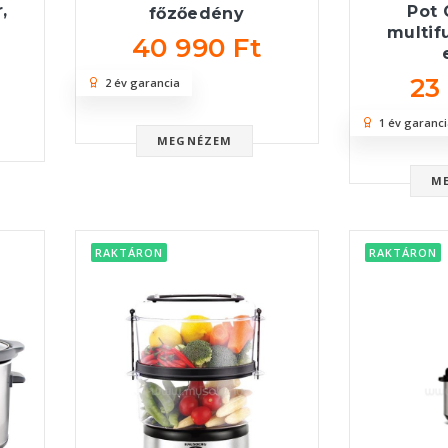
,
Pot 
főzőedény
multif
40 990 Ft
23
2 év garancia
1 év garanci
MEGNÉZEM
M
RAKTÁRON
RAKTÁRON