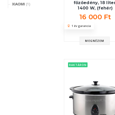
főzőedény, 18 liter
XIAOMI
(1)
1400 W, (fehér)
16 000 Ft
1 év garancia
MEGNÉZEM
RAKTÁRON