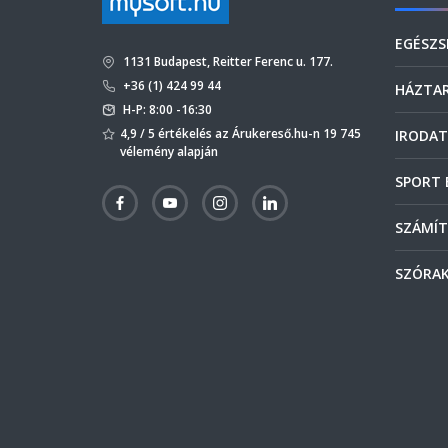
EGÉSZS
1131 Budapest, Reitter Ferenc u. 177.
+36 (1) 424 99 44
HÁZTA
H-P: 8:00 -16:30
4,9 / 5 értékelés az Árukereső.hu-n 19 745
IRODAT
vélemény alapján
SPORT 
SZÁMÍT
SZÓRAK