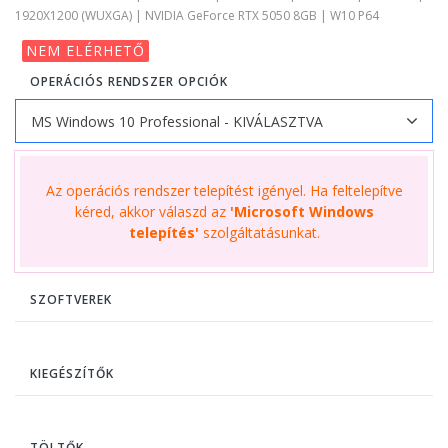
1920X1200 (WUXGA) | NVIDIA GeForce RTX 5050 8GB | W10 P64
NEM ELÉRHETŐ
OPERÁCIÓS RENDSZER OPCIÓK
Az operációs rendszer telepítést igényel. Ha feltelepítve
kéred, akkor válaszd az
'Microsoft Windows
telepítés'
szolgáltatásunkat.
SZOFTVEREK
KIEGÉSZÍTŐK
TÖLTŐK