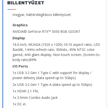
BILLENTYŰZET
magyar, háttérvilágításos billentyűzet
Graphics
NVIDIA© GeForce RTX™ 5050 8GB GDDR7
Display
16.0-inch, WUXGA (1920 x 1200) 16:10 aspect ratio, LED
Backlit, 144Hz refresh rate, 300nits, 45% NTSC color
gamut, Anti-glare display, Non-touch screen, (Screen-to-
body ratio)89%
I/O Ports
1x USB 3.2 Gen 1 Type-C with support for display /
power delivery (data speed up to 5Gbps)
2x USB 3.2 Gen 1 Type-A (data speed up to 5Gbps)
1x HDMI 2.1 FRL
1x 3.5mm Combo Audio Jack
1x DC-in