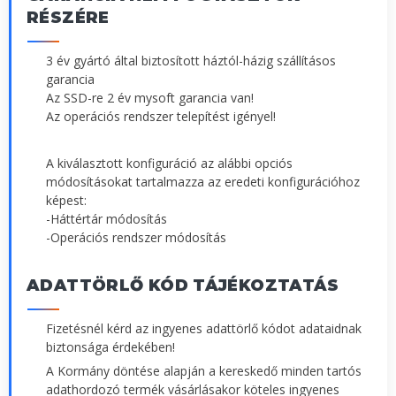
RÉSZÉRE
3 év gyártó által biztosított háztól-házig szállításos
garancia
Az SSD-re 2 év mysoft garancia van!
Az operációs rendszer telepítést igényel!
A kiválasztott konfiguráció az alábbi opciós
módosításokat tartalmazza az eredeti konfigurációhoz
képest:
-Háttértár módosítás
-Operációs rendszer módosítás
ADATTÖRLŐ KÓD TÁJÉKOZTATÁS
Fizetésnél kérd az ingyenes adattörlő kódot adataidnak
biztonsága érdekében!
A Kormány döntése alapján a kereskedő minden tartós
adathordozó termék vásárlásakor köteles ingyenes