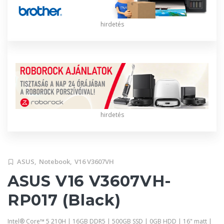
hirdetés
hirdetés
ASUS,
Notebook,
V16 V3607VH
ASUS V16 V3607VH-
RP017 (Black)
Intel® Core™ 5 210H | 16GB DDR5 | 500GB SSD | 0GB HDD | 16" matt |