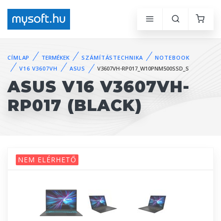
CÍMLAP
TERMÉKEK
SZÁMÍTÁSTECHNIKA
NOTEBOOK
V16 V3607VH
ASUS
V3607VH-RP017_W10PNM500SSD_S
ASUS V16 V3607VH-
RP017 (BLACK)
NEM ELÉRHETŐ