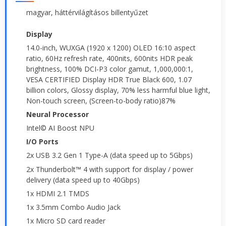
magyar, háttérvilágításos billentyűzet
Display
14.0-inch, WUXGA (1920 x 1200) OLED 16:10 aspect
ratio, 60Hz refresh rate, 400nits, 600nits HDR peak
brightness, 100% DCI-P3 color gamut, 1,000,000:1,
VESA CERTIFIED Display HDR True Black 600, 1.07
billion colors, Glossy display, 70% less harmful blue light,
Non-touch screen, (Screen-to-body ratio)87%
Neural Processor
Intel© AI Boost NPU
I/O Ports
2x USB 3.2 Gen 1 Type-A (data speed up to 5Gbps)
2x Thunderbolt™ 4 with support for display / power
delivery (data speed up to 40Gbps)
1x HDMI 2.1 TMDS
1x 3.5mm Combo Audio Jack
1x Micro SD card reader