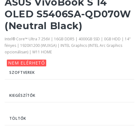
ASUS VivoBook S 14
OLED S5406SA-QD070W
(Neutral Black)
Intel® Core™ Ultra 7 256V | 16GB DDR5 | 4000GB SSD | 0GB HDD | 14"
fényes | 1920X1200 (WUXGA) | INTEL Graphics (INTEL Arc Graphics
opcionálisan) | W11 HOME
NEM ELÉRHETŐ
SZOFTVEREK
KIEGÉSZÍTŐK
TÖLTŐK