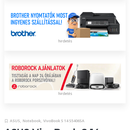
hirdetés
hirdetés
ASUS,
Notebook,
VivoBook S 14 S5406SA