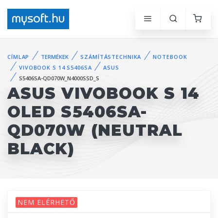
CÍMLAP
TERMÉKEK
SZÁMÍTÁSTECHNIKA
NOTEBOOK
VIVOBOOK S 14 S5406SA
ASUS
S5406SA-QD070W_N4000SSD_S
ASUS VIVOBOOK S 14
OLED S5406SA-
QD070W (NEUTRAL
BLACK)
NEM ELÉRHETŐ