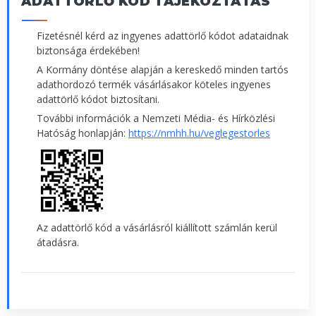
ADATTÖRLŐ KÓD TÁJÉKOZTATÁS
Fizetésnél kérd az ingyenes adattörlő kódot adataidnak
biztonsága érdekében!
A Kormány döntése alapján a kereskedő minden tartós
adathordozó termék vásárlásakor köteles ingyenes
adattörlő kódot biztosítani.
További információk a Nemzeti Média- és Hírközlési
Hatóság honlapján:
https://nmhh.hu/veglegestorles
Az adattörlő kód a vásárlásról kiállított számlán kerül
átadásra.