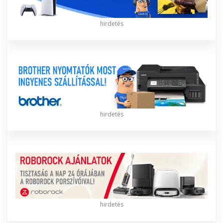
hirdetés
hirdetés
hirdetés