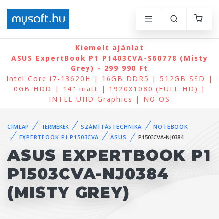
Kiemelt ajánlat
ASUS ExpertBook P1 P1403CVA-S60778 (Misty
Grey) - 299 990 Ft
Intel Core i7-13620H | 16GB DDR5 | 512GB SSD |
0GB HDD | 14" matt | 1920X1080 (FULL HD) |
INTEL UHD Graphics | NO OS
CÍMLAP
TERMÉKEK
SZÁMÍTÁSTECHNIKA
NOTEBOOK
EXPERTBOOK P1 P1503CVA
ASUS
P1503CVA-NJ0384
ASUS EXPERTBOOK P1
P1503CVA-NJ0384
(MISTY GREY)