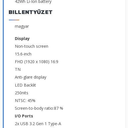
42Wh Li-Ion battery
BILLENTYŰZET
magyar
Display
Non-touch screen
15.6-inch
FHD (1920 x 1080) 16:9
TN
Anti-glare display
LED Backlit
250nits
NTSC: 45%
Screen-to-body ratio:87 %
I/O Ports
2x USB 3.2 Gen 1 Type-A