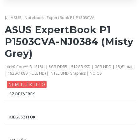
ASUS,
Notebook,
ExpertBook P1 P1503CVA
ASUS ExpertBook P1
P1503CVA-NJ0384 (Misty
Grey)
Intel® Core™ i3-1315U | 8GB DDR5 | 512GB SSD | 0GB HDD | 15,6" matt
| 1920X1080 (FULL HD) | INTEL UHD Graphics | NO OS
NEM ELÉRHETŐ
SZOFTVEREK
KIEGÉSZÍTŐK