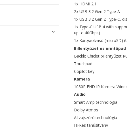
1x HDMI 2.1
2x USB 3.2 Gen 2 Type-A
1x USB 3.2 Gen 2 Type-C, di
1x Type-C USB 4 with support
up to 40Gbps)
1x Kártyaolvasó (microSD) (U
Billentyűzet és érintőpad
Backlit Chiclet billentyűzet 
Touchpad
Copilot key
Kamera
1080P FHD IR Kamera Windo
Audio
Smart Amp technológia
Dolby Atmos
AI zajszűrő technológia
Hi-Res tanúsítvány