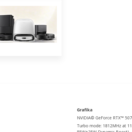
Grafika
NVIDIA© GeForce RTX™ 50
Turbo mode: 1812MHz at 1
85W+25W Dynamic Boost)