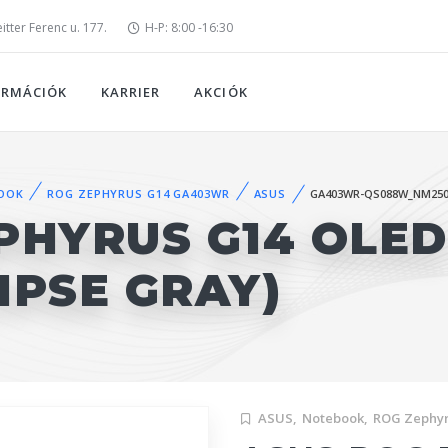
tter Ferenc u. 177.
H-P: 8:00 -16:30
ORMÁCIÓK
KARRIER
AKCIÓK
OOK
ROG ZEPHYRUS G14 GA403WR
ASUS
GA403WR-QS088W_NM25
PHYRUS G14 OLE
IPSE GRAY)
ASUS,
Notebook,
ROG Zephy