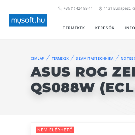
+36 (1) 424 99 44
1131 Budapest, Rei
TERMÉKEK
KERESŐK
INF
CÍMLAP
TERMÉKEK
SZÁMÍTÁSTECHNIKA
NOTEB
ASUS ROG ZE
QS088W (ECL
NEM ELÉRHETŐ