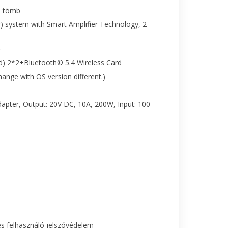
a tömb
r) system with Smart Amplifier Technology, 2
ó
nd) 2*2+Bluetooth© 5.4 Wireless Card
nge with OS version different.)
pter, Output: 20V DC, 10A, 200W, Input: 100-
és felhasználó jelszóvédelem