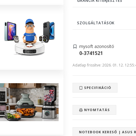
GRANCIA KITERJESZTÉS
SZOLGÁLTATÁSOK
mysoft azonosító
0-3741521
Adatlap frissítve: 2026. 01. 12. 12:55
SPECIFIKÁCIÓ
NYOMTATÁS
NOTEBOOK KERESŐ | ASUS 