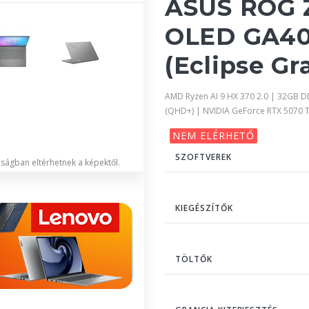
ASUS ROG 
OLED GA4
(Eclipse Gr
AMD Ryzen AI 9 HX 370 2.0 | 32GB 
(QHD+) | NVIDIA GeForce RTX 5070 
NEM ELÉRHETŐ
SZOFTVEREK
lóságban eltérhetnek a képektől.
KIEGÉSZÍTŐK
TÖLTŐK