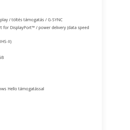
splay / töltés támogatás / G-SYNC
 for DisplayPort™ / power delivery (data speed
HS-II)
RGB
ws Hello támogatással