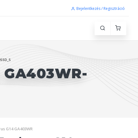
Bejelentkezés / Regisztráció
0SSD_S
D GA403WR-
rus G14 GA403WR