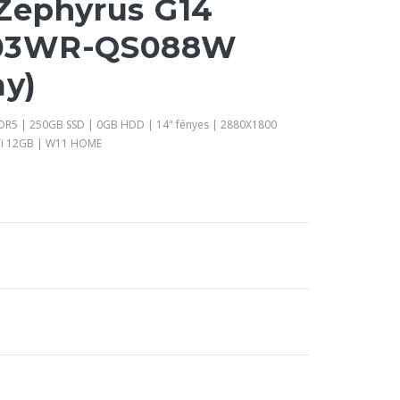
Zephyrus G14
03WR-QS088W
ay)
DDR5 | 250GB SSD | 0GB HDD | 14" fényes | 2880X1800
Ti 12GB | W11 HOME