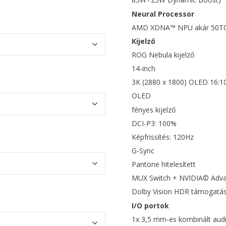
Neural Processor
AMD XDNA™ NPU akár 50T
Kijelző
ROG Nebula kijelző
14-inch
3K (2880 x 1800) OLED 16:10
OLED
fényes kijelző
DCI-P3: 100%
Képfrissítés: 120Hz
G-Sync
Pantone hitelesített
MUX Switch + NVIDIA© Adv
Dolby Vision HDR támogatás
I/O portok
1x 3,5 mm-es kombinált audi