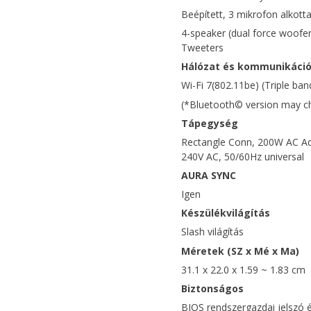
Beépített, 3 mikrofon alkott
4-speaker (dual force woofe
Tweeters
Hálózat és kommunikáci
Wi-Fi 7(802.11be) (Triple ba
(*Bluetooth© version may cha
Tápegység
Rectangle Conn, 200W AC Ada
240V AC, 50/60Hz universal
AURA SYNC
Igen
Készülékvilágítás
Slash világítás
Méretek (SZ x Mé x Ma)
31.1 x 22.0 x 1.59 ~ 1.83 cm
Biztonságos
BIOS rendszergazdai jelszó 