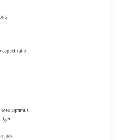
OPS
 aspect ratio
anced Optimus
: Igen
o jack