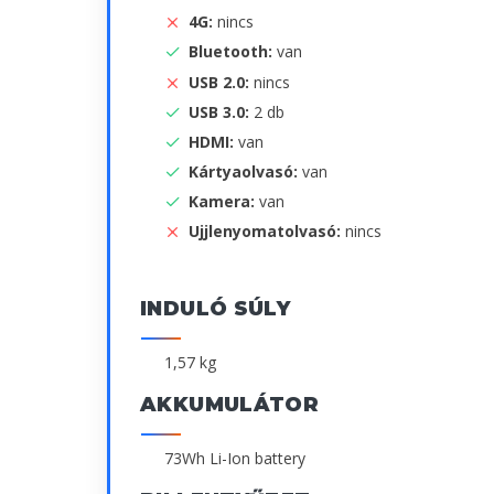
4G:
nincs
Bluetooth:
van
USB 2.0:
nincs
USB 3.0:
2 db
HDMI:
van
Kártyaolvasó:
van
Kamera:
van
Ujjlenyomatolvasó:
nincs
INDULÓ SÚLY
1,57 kg
AKKUMULÁTOR
73Wh Li-Ion battery