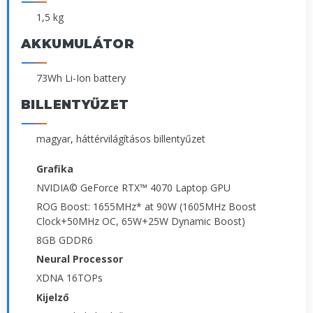
1,5 kg
AKKUMULÁTOR
73Wh Li-Ion battery
BILLENTYŰZET
magyar, háttérvilágításos billentyűzet
Grafika
NVIDIA© GeForce RTX™ 4070 Laptop GPU
ROG Boost: 1655MHz* at 90W (1605MHz Boost
Clock+50MHz OC, 65W+25W Dynamic Boost)
8GB GDDR6
Neural Processor
XDNA 16TOPs
Kijelző