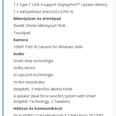
1 x Type C USB 4 support DisplayPort™ / power delivery
1 x Kártyaolvasó (microSD) (UHS-II)
Billentyűzet és érintőpad
Backlit Chiclet billentyűzet RGB
Touchpad
Kamera
1080P FHD IR Camera for Windows Hello
Audio
Smart Amp technológia
Dolby Atmos
AI zajszűrő technológia
Hi-Res tanúsítvány
Beépített, 3 mikrofon alkotta tömb
4-speaker (dual force woofer) system with Smart
Amplifier Technology, 2 Tweeters
Hálózat és kommunikáció
Wi-Fi 6E(802.11ax)+Bluetooth 5.2 (kétsávos) 2*2;(*BT