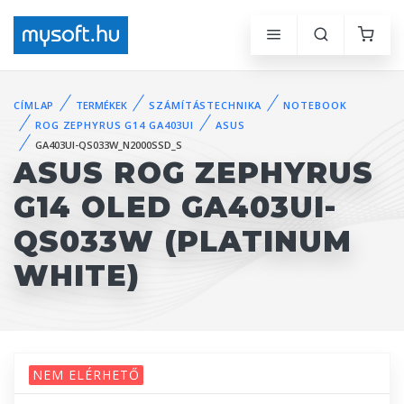
CÍMLAP
TERMÉKEK
SZÁMÍTÁSTECHNIKA
NOTEBOOK
ROG ZEPHYRUS G14 GA403UI
ASUS
GA403UI-QS033W_N2000SSD_S
ASUS ROG ZEPHYRUS
G14 OLED GA403UI-
QS033W (PLATINUM
WHITE)
NEM ELÉRHETŐ