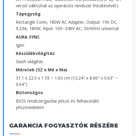
verzió változhat az operációs rendszer frissítésével.)
Tápegység
Rectangle Conn, 180W AC Adapter, Output: 19V DC,
9.23A, 180W, Input: 100~240V AC, 50/60Hz universal
AURA SYNC
Igen
Készülékvilágítás
Slash világítás
Méretek (SZ x Mé x Ma)
31.1 x 22.0 x 1.59 ~ 1.63 cm (12.24" x 8.66" x 0.63" ~
0.64")
Biztonságos
BIOS rendszergazdai jelszó és felhasználó
jelszóvédelem
GARANCIA FOGYASZTÓK RÉSZÉRE