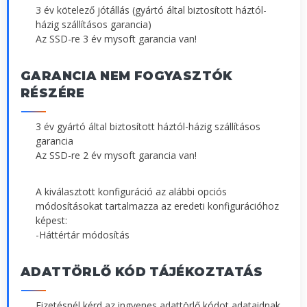
3 év kötelező jótállás (gyártó által biztosított háztól-
házig szállításos garancia)
Az SSD-re 3 év mysoft garancia van!
GARANCIA NEM FOGYASZTÓK
RÉSZÉRE
3 év gyártó által biztosított háztól-házig szállításos
garancia
Az SSD-re 2 év mysoft garancia van!
A kiválasztott konfiguráció az alábbi opciós
módosításokat tartalmazza az eredeti konfigurációhoz
képest:
-Háttértár módosítás
ADATTÖRLŐ KÓD TÁJÉKOZTATÁS
Fizetésnél kérd az ingyenes adattörlő kódot adataidnak