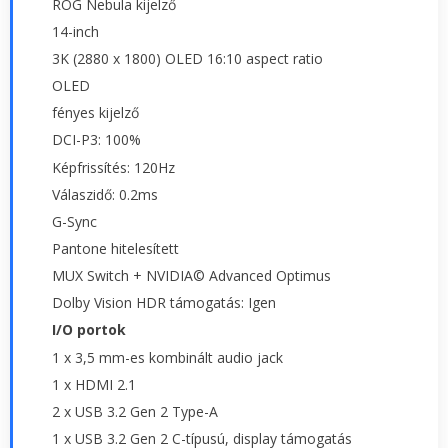
ROG Nebula kijelző
14-inch
3K (2880 x 1800) OLED 16:10 aspect ratio
OLED
fényes kijelző
DCI-P3: 100%
Képfrissítés: 120Hz
Válaszidő: 0.2ms
G-Sync
Pantone hitelesített
MUX Switch + NVIDIA© Advanced Optimus
Dolby Vision HDR támogatás: Igen
I/O portok
1 x 3,5 mm-es kombinált audio jack
1 x HDMI 2.1
2 x USB 3.2 Gen 2 Type-A
1 x USB 3.2 Gen 2 C-típusú, display támogatás