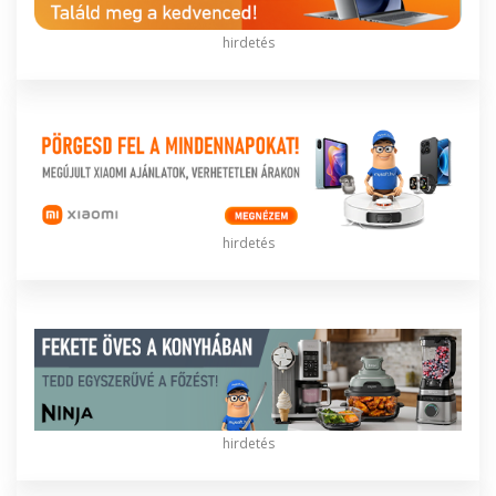
hirdetés
hirdetés
hirdetés