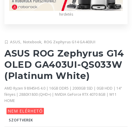
hirdetés
ASUS,
Notebook,
ROG Zephyrus G14 GA403UI
ASUS ROG Zephyrus G14
OLED GA403UI-QS033W
(Platinum White)
AMD Ryzen 9 8945HS 4.0 | 16GB DDR5 | 2000GB SSD | 0GB HDD | 14"
fényes | 2880X1800 (QHD+) | NVIDIA GeForce RTX 4070 8GB | W11
HOME
NEM ELÉRHETŐ
SZOFTVEREK