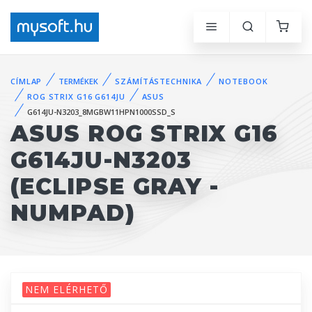
CÍMLAP
TERMÉKEK
SZÁMÍTÁSTECHNIKA
NOTEBOOK
ROG STRIX G16 G614JU
ASUS
G614JU-N3203_8MGBW11HPN1000SSD_S
ASUS ROG STRIX G16
G614JU-N3203
(ECLIPSE GRAY -
NUMPAD)
NEM ELÉRHETŐ