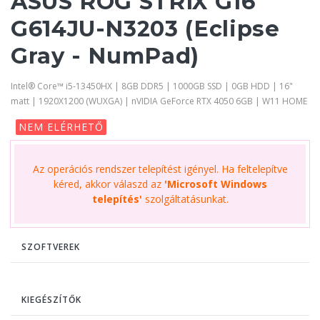
ASUS ROG STRIX G16
G614JU-N3203 (Eclipse
Gray - NumPad)
Intel® Core™ i5-13450HX | 8GB DDR5 | 1000GB SSD | 0GB HDD | 16"
matt | 1920X1200 (WUXGA) | nVIDIA GeForce RTX 4050 6GB | W11 HOME
NEM ELÉRHETŐ
Az operációs rendszer telepítést igényel. Ha feltelepítve
kéred, akkor válaszd az
'Microsoft Windows
telepítés'
szolgáltatásunkat.
SZOFTVEREK
KIEGÉSZÍTŐK