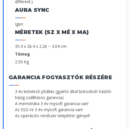
different.)
AURA SYNC
Igen
MÉRETEK (SZ X MÉ X MA)
35.4 x 26.4 x 2.26 ~ 3.04 cm
Tömeg
2.50 Kg
GARANCIA FOGYASZTÓK RÉSZÉRE
3 év kötelező jótállás (gyártó által biztosított háztól-
házig szállításos garancia)
A memóriára 3 év mysoft garancia van!
Az SSD-re 3 év mysoft garancia van!
Az operációs rendszer telepítést igényel!