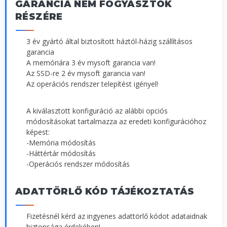
GARANCIA NEM FOGYASZTÓK
RÉSZÉRE
3 év gyártó által biztosított háztól-házig szállításos
garancia
A memóriára 3 év mysoft garancia van!
Az SSD-re 2 év mysoft garancia van!
Az operációs rendszer telepítést igényel!
A kiválasztott konfiguráció az alábbi opciós
módosításokat tartalmazza az eredeti konfigurációhoz
képest:
-Memória módosítás
-Háttértár módosítás
-Operációs rendszer módosítás
ADATTÖRLŐ KÓD TÁJÉKOZTATÁS
Fizetésnél kérd az ingyenes adattörlő kódot adataidnak
biztonsága érdekében!