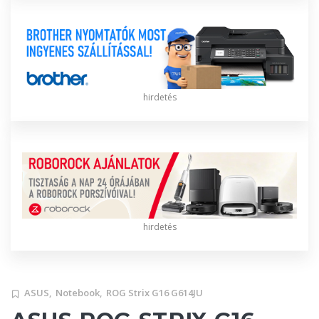
hirdetés
hirdetés
ASUS,
Notebook,
ROG Strix G16 G614JU