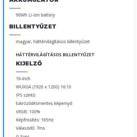
AKKUMULÁTOR
90Wh Li-Ion battery
BILLENTYŰZET
magyar, háttérvilágításos billentyűzet
HÁTTÉRVILÁGÍTÁSOS BILLENTYŰZET
KIJELZŐ
16-inch
WUXGA (1920 x 1200) 16:10
IPS szintű
tükröződésmentes képernyő
sRGB: 100%
Képfrissítés: 165Hz
Válaszidő: 7ms
G-Sync