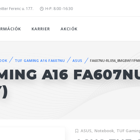
tter Ferenc u. 177.
H-P: 8:00 -16:30
ORMÁCIÓK
KARRIER
AKCIÓK
OOK
TUF GAMING A16 FA607NU
ASUS
FA607NU-RL056_8MGBW11PN
MING A16 FA607N
)
ASUS,
Notebook,
TUF Gamin