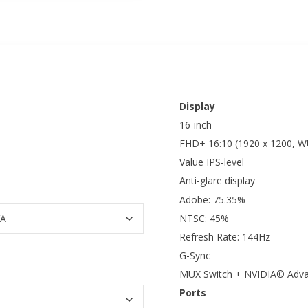
Display
16-inch
FHD+ 16:10 (1920 x 1200, 
Value IPS-level
Anti-glare display
Adobe: 75.35%
NTSC: 45%
Refresh Rate: 144Hz
G-Sync
MUX Switch + NVIDIA© Adv
Ports