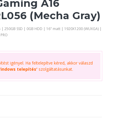
Gaming A16
L056 (Mecha Gray)
 | 250GB SSD | 0GB HDD | 16" matt | 1920X1200 (WUXGA) |
1 PRO
tést igényel. Ha feltelepítve kéred, akkor válaszd
indows telepítés'
szolgáltatásunkat.