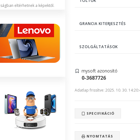
TÖLTŐK
lóságban eltérhetnek a képektől.
GRANCIA KITERJESZTÉS
SZOLGÁLTATÁSOK
mysoft azonosító
0-3687726
Adatlap frissítve: 2025. 10. 30. 14:20
SPECIFIKÁCIÓ
NYOMTATÁS