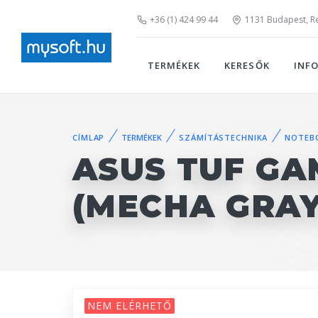
+36 (1) 424 99 44
1131 Budapest, Rei
TERMÉKEK
KERESŐK
INF
CÍMLAP
TERMÉKEK
SZÁMÍTÁSTECHNIKA
NOTEB
ASUS TUF GA
(MECHA GRAY
NEM ELÉRHETŐ