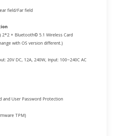
r field/Far field
ion
) 2*2 + Bluetooth© 5.1 Wireless Card
nge with OS version different.)
put: 20V DC, 12A, 240W, Input: 100~240C AC
d and User Password Protection
irmware TPM)