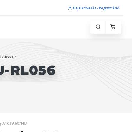
Bejelentkezés / Regisztráció
M250SSD_S
U-RL056
g A16 FA607NU