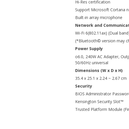
Hi-Res certification
Support Microsoft Cortana nea
Built-in array microphone
Network and Communicat
Wi-Fi 6(802.11ax) (Dual band
(*Bluetooth© version may cha
Power Supply
o6.0, 240W AC Adapter, Out
50/60Hz universal
Dimensions (W x D x H)
35.4 x 25.1 x 2.24 ~ 2.67 cm
Security
BIOS Administrator Passwor
Kensington Security Slot™
Trusted Platform Module (F