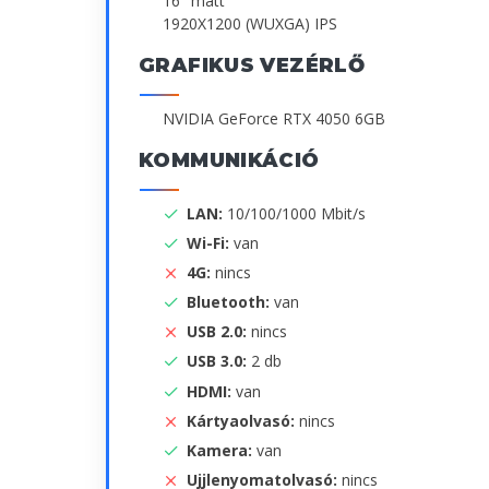
16" matt
1920X1200 (WUXGA) IPS
GRAFIKUS VEZÉRLŐ
NVIDIA GeForce RTX 4050 6GB
KOMMUNIKÁCIÓ
LAN:
10/100/1000 Mbit/s
Wi-Fi:
van
4G:
nincs
Bluetooth:
van
USB 2.0:
nincs
USB 3.0:
2 db
HDMI:
van
Kártyaolvasó:
nincs
Kamera:
van
Ujjlenyomatolvasó:
nincs