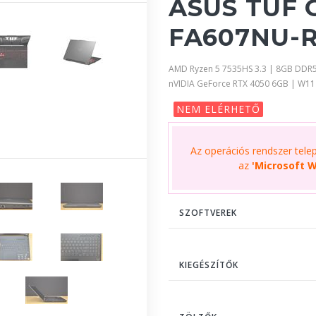
ASUS TUF 
FA607NU-R
AMD Ryzen 5 7535HS 3.3 | 8GB DDR5
nVIDIA GeForce RTX 4050 6GB | W1
NEM ELÉRHETŐ
Az operációs rendszer telepí
az
'Microsoft W
SZOFTVEREK
KIEGÉSZÍTŐK