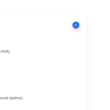
WUXGA)
anced Optimus