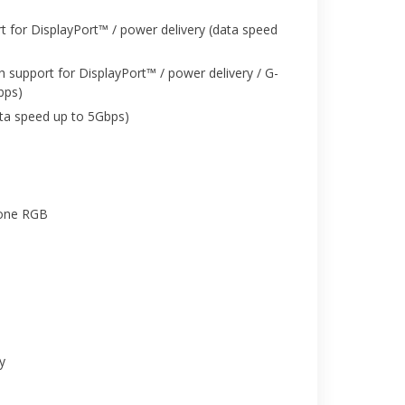
 for DisplayPort™ / power delivery (data speed
 support for DisplayPort™ / power delivery / G-
bps)
ta speed up to 5Gbps)
Zone RGB
y