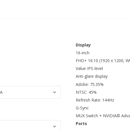
Display
16-inch
FHD+ 16:10 (1920 x 1200, 
Value IPS-level
Anti-glare display
Adobe: 75.35%
NTSC: 45%
Refresh Rate: 144Hz
G-Sync
MUX Switch + NVIDIA© Adv
Ports