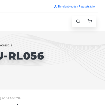
Bejelentkezés / Regisztráció
4000SSD_S
U-RL056
g A16 FA607NU