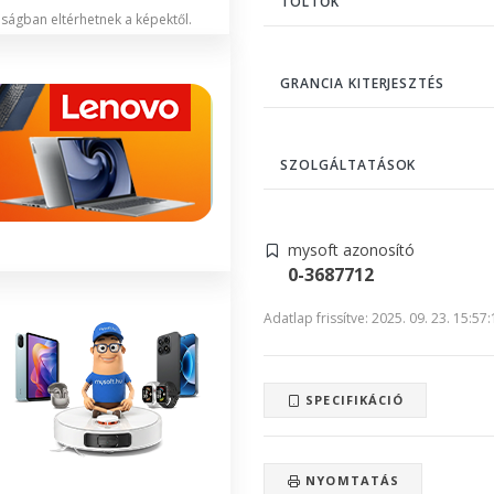
TÖLTŐK
lóságban eltérhetnek a képektől.
GRANCIA KITERJESZTÉS
SZOLGÁLTATÁSOK
mysoft azonosító
0-3687712
Adatlap frissítve: 2025. 09. 23. 15:57
SPECIFIKÁCIÓ
NYOMTATÁS