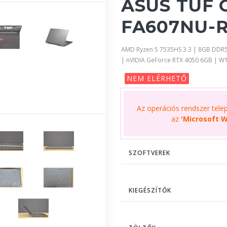
ASUS TUF 
FA607NU-R
AMD Ryzen 5 7535HS 3.3 | 8GB DDR5
| nVIDIA GeForce RTX 4050 6GB | W
NEM ELÉRHETŐ
Az operációs rendszer telepí
az
'Microsoft W
SZOFTVEREK
KIEGÉSZÍTŐK