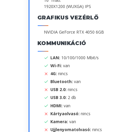
16" matt
1920X1200 (WUXGA) IPS
GRAFIKUS VEZÉRLŐ
NVIDIA GeForce RTX 4050 6GB
KOMMUNIKÁCIÓ
LAN:
10/100/1000 Mbit/s
Wi-Fi:
van
4G:
nincs
Bluetooth:
van
USB 2.0:
nincs
USB 3.0:
2 db
HDMI:
van
Kártyaolvasó:
nincs
Kamera:
van
Ujjlenyomatolvasó:
nincs