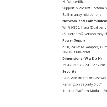
Hi-Res certification
Support Microsoft Cortana nea
Built-in array microphone
Network and Communicat
Wi-Fi 6(802.11ax) (Dual band
(*Bluetooth© version may cha
Power Supply
o6.0, 240W AC Adapter, Out
50/60Hz universal
Dimensions (W x D x H)
35.4 x 25.1 x 2.24 ~ 2.67 cm
Security
BIOS Administrator Passwor
Kensington Security Slot™
Trusted Platform Module (F