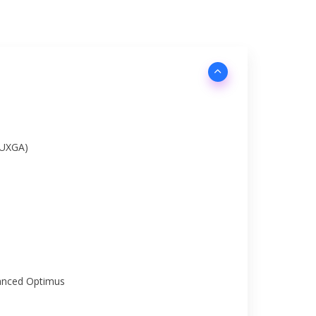
WUXGA)
anced Optimus