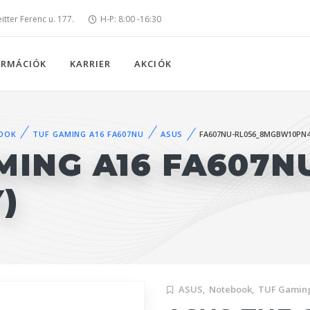
tter Ferenc u. 177.
H-P: 8:00 -16:30
ORMÁCIÓK
KARRIER
AKCIÓK
OOK
TUF GAMING A16 FA607NU
ASUS
FA607NU-RL056_8MGBW10PN
MING A16 FA607N
)
ASUS,
Notebook,
TUF Gamin