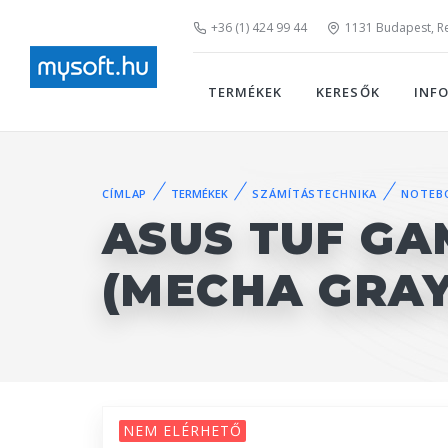
+36 (1) 424 99 44
1131 Budapest, Rei
TERMÉKEK
KERESŐK
INF
CÍMLAP
TERMÉKEK
SZÁMÍTÁSTECHNIKA
NOTEB
ASUS TUF GA
(MECHA GRAY
NEM ELÉRHETŐ