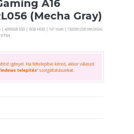
Gaming A16
L056 (Mecha Gray)
 | 4000GB SSD | 0GB HDD | 16" matt | 1920X1200 (WUXGA)
10 P64
tést igényel. Ha feltelepítve kéred, akkor válaszd
indows telepítés'
szolgáltatásunkat.