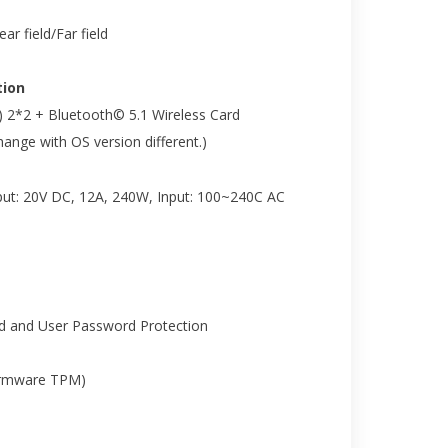
r field/Far field
ion
) 2*2 + Bluetooth© 5.1 Wireless Card
nge with OS version different.)
put: 20V DC, 12A, 240W, Input: 100~240C AC
d and User Password Protection
irmware TPM)