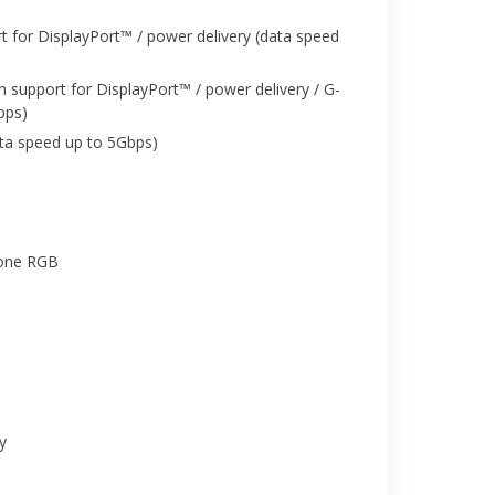
 for DisplayPort™ / power delivery (data speed
 support for DisplayPort™ / power delivery / G-
bps)
ta speed up to 5Gbps)
Zone RGB
y