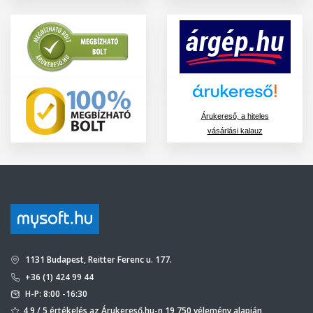
Árukereső, a hiteles
vásárlási kalauz
1131 Budapest, Reitter Ferenc u. 177.
+36 (1) 424 99 44
H-P: 8:00 -16:30
4,9 / 5 értékelés az Árukereső.hu-n 19 750 vélemény alapján