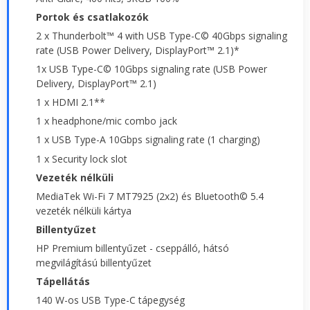
Portok és csatlakozók
2 x Thunderbolt™ 4 with USB Type-C© 40Gbps signaling
rate (USB Power Delivery, DisplayPort™ 2.1)*
1x USB Type-C© 10Gbps signaling rate (USB Power
Delivery, DisplayPort™ 2.1)
1 x HDMI 2.1**
1 x headphone/mic combo jack
1 x USB Type-A 10Gbps signaling rate (1 charging)
1 x Security lock slot
Vezeték nélküli
MediaTek Wi-Fi 7 MT7925 (2x2) és Bluetooth© 5.4
vezeték nélküli kártya
Billentyűzet
HP Premium billentyűzet - cseppálló, hátsó
megvilágítású billentyűzet
Tápellátás
140 W-os USB Type-C tápegység