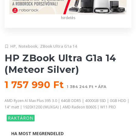
hirdetés
HP,
Notebook,
ZBook Ultra G1a 14
HP ZBook Ultra G1a 14
(Meteor Silver)
1 757 990 Ft
1 384 244 Ft + ÁFA
AMD Ryzen AI Max Plus 395 3.0 | 64GB DDR5 | 4000GB SSD | 0GB HDD |
14" matt | 1920X1200 (WUXGA) | AMD Radeon 8060S | W11 PRO
RAKTÁRON
HA MOST MEGRENDELED