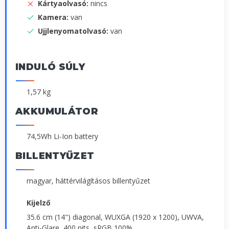
Kártyaolvasó:
nincs
Kamera:
van
Ujjlenyomatolvasó:
van
INDULÓ SÚLY
1,57 kg
AKKUMULÁTOR
74,5Wh Li-Ion battery
BILLENTYŰZET
magyar, háttérvilágításos billentyűzet
Kijelző
35.6 cm (14") diagonal, WUXGA (1920 x 1200), UWVA,
Anti-Glare, 400 nits, sRGB 100%