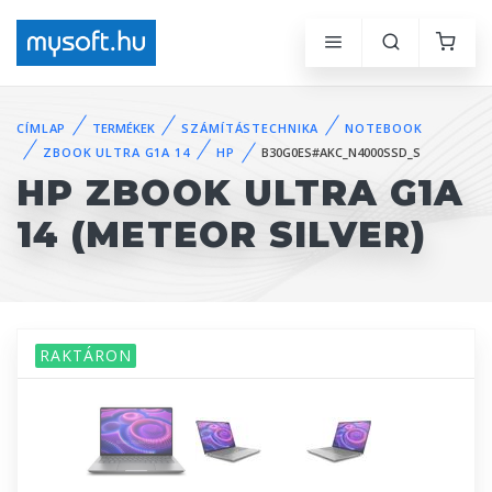
CÍMLAP
TERMÉKEK
SZÁMÍTÁSTECHNIKA
NOTEBOOK
ZBOOK ULTRA G1A 14
HP
B30G0ES#AKC_N4000SSD_S
HP ZBOOK ULTRA G1A
14 (METEOR SILVER)
RAKTÁRON