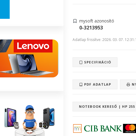
mysoft azonosító
0-3213953
Adatlap frissítve: 2026. 03. 07. 12:31
SPECIFIKÁCIÓ
PDF ADATLAP
N
NOTEBOOK KERESŐ | HP 25