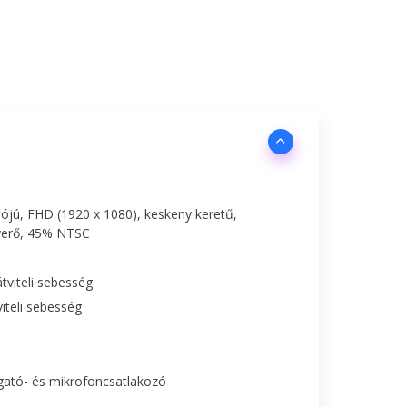
lójú, FHD (1920 x 1080), keskeny keretű,
nyerő, 45% NTSC
tviteli sebesség
iteli sebesség
lgató- és mikrofoncsatlakozó