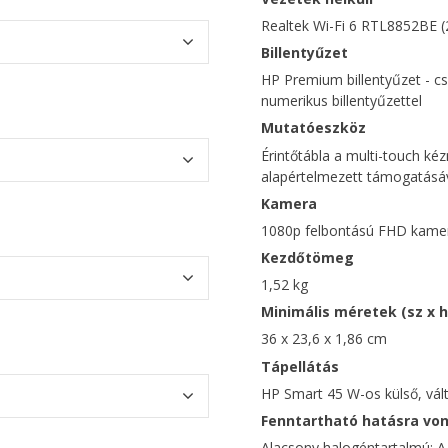
Realtek Wi-Fi 6 RTL8852BE (2
Billentyűzet
HP Premium billentyűzet - cs
numerikus billentyűzettel
Mutatóeszköz
Érintőtábla a multi-touch k
alapértelmezett támogatásá
Kamera
1080p felbontású FHD kame
Kezdőtömeg
1,52 kg
Minimális méretek (sz x h
36 x 23,6 x 1,86 cm
Tápellátás
HP Smart 45 W-os külső, vá
Fenntartható hatásra von
Alacsony halogéntartalmú; A