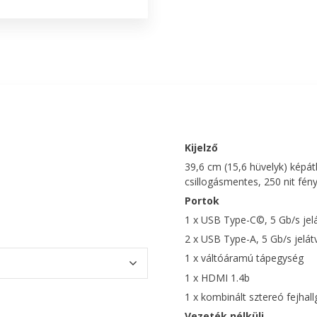
Kijelző
39,6 cm (15,6 hüvelyk) képát
csillogásmentes, 250 nit fé
Portok
1 x USB Type-C©, 5 Gb/s jelá
2 x USB Type-A, 5 Gb/s jelátv
1 x váltóáramú tápegység
1 x HDMI 1.4b
1 x kombinált sztereó fejhal
Vezeték nélküli