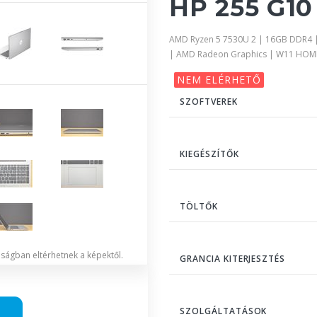
HP 255 G10 
AMD Ryzen 5 7530U 2 | 16GB DDR4 |
| AMD Radeon Graphics | W11 HOM
NEM ELÉRHETŐ
SZOFTVEREK
KIEGÉSZÍTŐK
TÖLTŐK
lóságban eltérhetnek a képektől.
GRANCIA KITERJESZTÉS
SZOLGÁLTATÁSOK