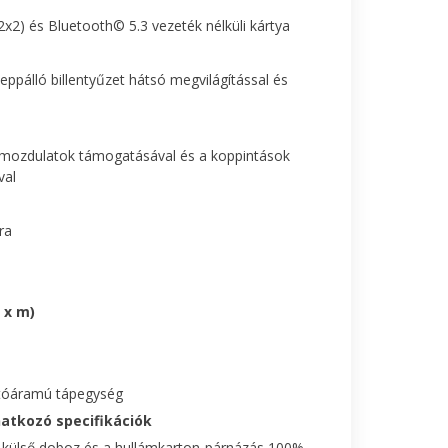
x2) és Bluetooth© 5.3 vezeték nélküli kártya
eppálló billentyűzet hátsó megvilágítással és
ézmozdulatok támogatásával és a koppintások
val
ra
 x m)
ltóáramú tápegység
atkozó specifikációk
 külső doboz és a hullámkarton-párnázás 100%-