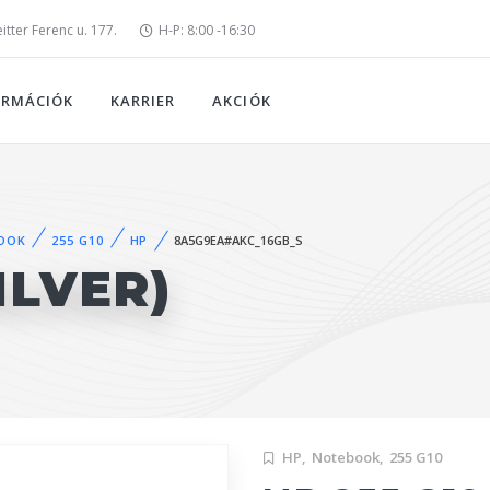
tter Ferenc u. 177.
H-P: 8:00 -16:30
ORMÁCIÓK
KARRIER
AKCIÓK
OOK
255 G10
HP
8A5G9EA#AKC_16GB_S
ILVER)
HP,
Notebook,
255 G10