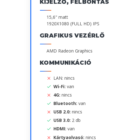
KIJELZŐ, FELBONTÁS
15,6" matt
1920X1080 (FULL HD) IPS
GRAFIKUS VEZÉRLŐ
AMD Radeon Graphics
KOMMUNIKÁCIÓ
LAN: nincs
Wi-Fi:
van
4G:
nincs
Bluetooth:
van
USB 2.0:
nincs
USB 3.0:
2 db
HDMI:
van
Kártyaolvasó:
nincs