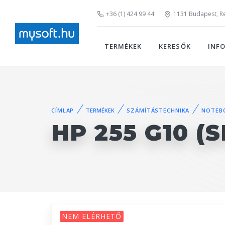
+36 (1) 424 99 44
1131 Budapest, Rei
TERMÉKEK
KERESŐK
INF
CÍMLAP
TERMÉKEK
SZÁMÍTÁSTECHNIKA
NOTEB
HP 255 G10 (S
NEM ELÉRHETŐ