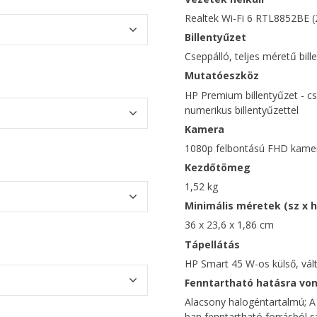
Realtek Wi-Fi 6 RTL8852BE (2
Billentyűzet
Cseppálló, teljes méretű bill
Mutatóeszköz
HP Premium billentyűzet - cs
numerikus billentyűzettel
Kamera
1080p felbontású FHD kame
Kezdőtömeg
1,52 kg
Minimális méretek (sz x h
36 x 23,6 x 1,86 cm
Tápellátás
HP Smart 45 W-os külső, vá
Fenntartható hatásra von
Alacsony halogéntartalmú; A
ban fenntartható forrásból s