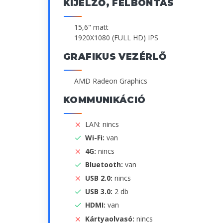
KIJELZŐ, FELBONTÁS
15,6" matt
1920X1080 (FULL HD) IPS
GRAFIKUS VEZÉRLŐ
AMD Radeon Graphics
KOMMUNIKÁCIÓ
LAN: nincs
Wi-Fi:
van
4G:
nincs
Bluetooth:
van
USB 2.0:
nincs
USB 3.0:
2 db
HDMI:
van
Kártyaolvasó:
nincs