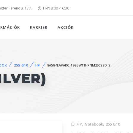
tter Ferenc u. 177.
H-P: 8:00 -16:30
ORMÁCIÓK
KARRIER
AKCIÓK
OOK
255 G10
HP
8A5G4EA#AKC_12GBW11HPNM250SSD_S
ILVER)
HP,
Notebook,
255 G10