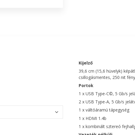
Kijelző
39,6 cm (15,6 hüvelyk) képát
csillogásmentes, 250 nit fé
Portok
1 x USB Type-C©, 5 Gb/s jelá
2 x USB Type-A, 5 Gb/s jelátv
1 x váltóáramú tápegység
1 x HDMI 1.4b
1 x kombinált sztereó fejhal
Vezeték nélküli