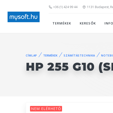
+36 (1) 424 99 44
1131 Budapest, Rei
TERMÉKEK
KERESŐK
INF
CÍMLAP
TERMÉKEK
SZÁMÍTÁSTECHNIKA
NOTEB
HP 255 G10 (S
NEM ELÉRHETŐ