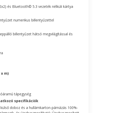
x2) és Bluetooth© 5.3 vezeték nélküli kártya
entyűzet numerikus billentyűzettel
eppálló billentyűzet hátsó megvilágítással és
ra
 x m)
ltóáramú tápegység
atkozó specifikációk
 külső doboz és a hullámkarton-párnázás 100%-
zármazik, és újrahasznosítható; Újrahasznosított