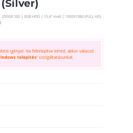
(Silver)
 250GB SSD | 0GB HDD | 15,6" matt | 1920X1080 (FULL HD)
E
tést igényel. Ha feltelepítve kéred, akkor válaszd
indows telepítés'
szolgáltatásunkat.