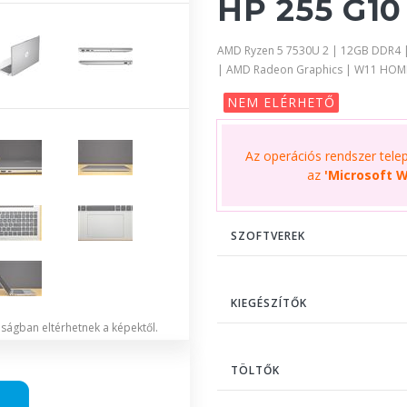
HP 255 G10 
AMD Ryzen 5 7530U 2 | 12GB DDR4 |
| AMD Radeon Graphics | W11 HOM
NEM ELÉRHETŐ
Az operációs rendszer telepí
az
'Microsoft W
SZOFTVEREK
KIEGÉSZÍTŐK
lóságban eltérhetnek a képektől.
TÖLTŐK