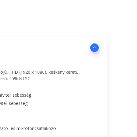
lójú, FHD (1920 x 1080), keskeny keretű,
nyerő, 45% NTSC
tviteli sebesség
iteli sebesség
lgató- és mikrofoncsatlakozó