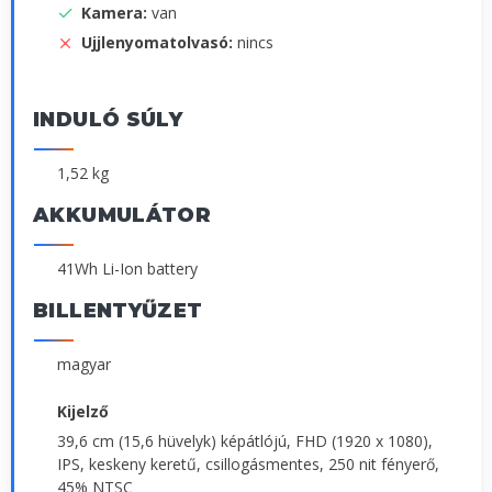
Kamera:
van
Ujjlenyomatolvasó:
nincs
INDULÓ SÚLY
1,52 kg
AKKUMULÁTOR
41Wh Li-Ion battery
BILLENTYŰZET
magyar
Kijelző
39,6 cm (15,6 hüvelyk) képátlójú, FHD (1920 x 1080),
IPS, keskeny keretű, csillogásmentes, 250 nit fényerő,
45% NTSC