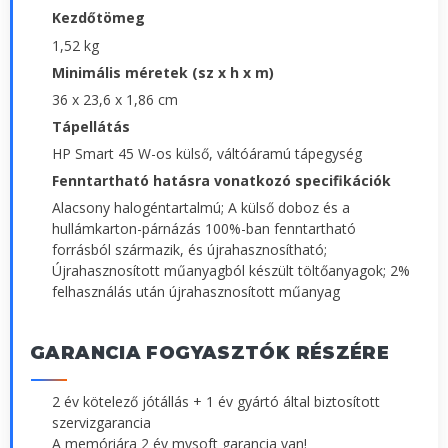
Kezdőtömeg
1,52 kg
Minimális méretek (sz x h x m)
36 x 23,6 x 1,86 cm
Tápellátás
HP Smart 45 W-os külső, váltóáramú tápegység
Fenntartható hatásra vonatkozó specifikációk
Alacsony halogéntartalmú; A külső doboz és a
hullámkarton-párnázás 100%-ban fenntartható
forrásból származik, és újrahasznosítható;
Újrahasznosított műanyagból készült töltőanyagok; 2%
felhasználás után újrahasznosított műanyag
GARANCIA FOGYASZTÓK RÉSZÉRE
2 év kötelező jótállás + 1 év gyártó által biztosított
szervizgarancia
A memóriára 2 év mysoft garancia van!