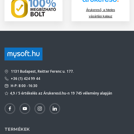
Árukereső, a hiteles
vásárlási kalauz
1131 Budapest, Reitter Ferenc u. 177.
+36 (1) 424 99 44
H-P: 8:00 -16:30
4,9 / 5 értékelés az Árukereső.hu-n 19 745 vélemény alapján
TERMÉKEK