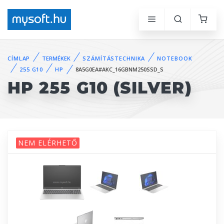
CÍMLAP
TERMÉKEK
SZÁMÍTÁSTECHNIKA
NOTEBOOK
255 G10
HP
8A5G0EA#AKC_16GBNM250SSD_S
HP 255 G10 (SILVER)
NEM ELÉRHETŐ