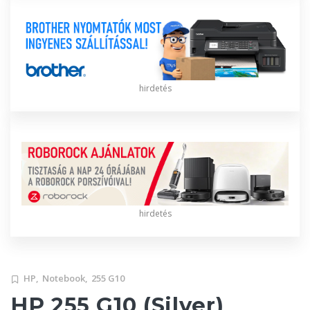
hirdetés
hirdetés
HP,
Notebook,
255 G10
HP 255 G10 (Silver)