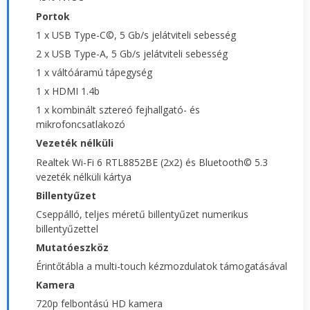
Portok
1 x USB Type-C©, 5 Gb/s jelátviteli sebesség
2 x USB Type-A, 5 Gb/s jelátviteli sebesség
1 x váltóáramú tápegység
1 x HDMI 1.4b
1 x kombinált sztereó fejhallgató- és
mikrofoncsatlakozó
Vezeték nélküli
Realtek Wi-Fi 6 RTL8852BE (2x2) és Bluetooth© 5.3
vezeték nélküli kártya
Billentyűzet
Cseppálló, teljes méretű billentyűzet numerikus
billentyűzettel
Mutatóeszköz
Érintőtábla a multi-touch kézmozdulatok támogatásával
Kamera
720p felbontású HD kamera