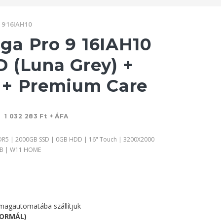
 9 16IAH10
a Pro 9 16IAH10
 (Luna Grey) +
 + Premium Care
t
1 032 283 Ft + ÁFA
DDR5 | 2000GB SSD | 0GB HDD | 16" Touch | 3200X2000
8GB | W11 HOME
agautomatába szállítjuk
NORMÁL)