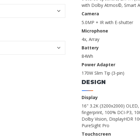
with Dolby Atmos©, Smart A
Camera
5.0MP + IR with E-shutter
Microphone
4x, Array
Battery
84Wh
Power Adapter
170W Slim Tip (3-pin)
DESIGN
Display
16" 3.2K (3200x2000) OLED, 16
fingerprint, 100% DCI-P3, 
Dolby Vision, DisplayHDR 100
PureSight Pro
Touchscreen