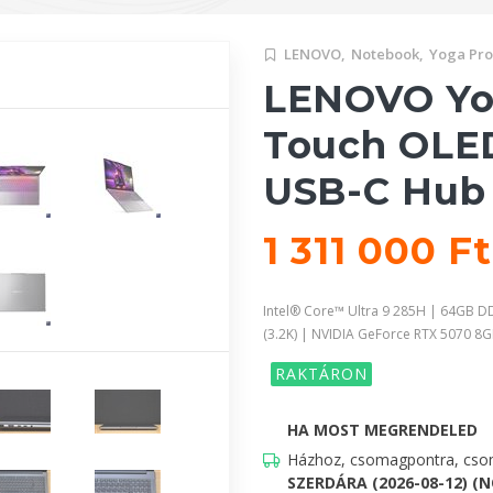
LENOVO,
Notebook,
Yoga Pro
LENOVO Yog
Touch OLED
USB-C Hub
1 311 000 F
Intel® Core™ Ultra 9 285H | 64GB 
(3.2K) | NVIDIA GeForce RTX 5070 
RAKTÁRON
HA MOST MEGRENDELED
Házhoz, csomagpontra, csom
SZERDÁRA (2026-08-12) (