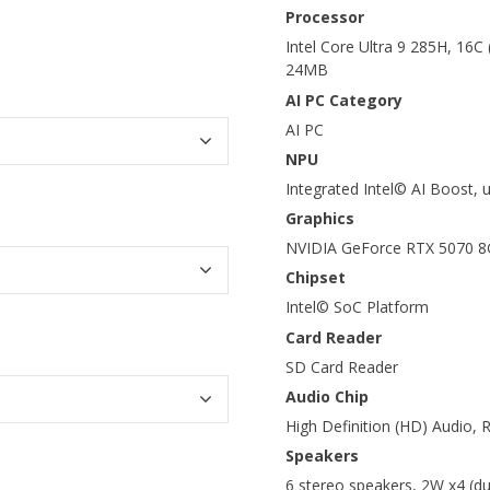
Processor
Intel Core Ultra 9 285H, 16C
24MB
AI PC Category
AI PC
NPU
Integrated Intel© AI Boost,
Graphics
NVIDIA GeForce RTX 5070 
Chipset
Intel© SoC Platform
Card Reader
SD Card Reader
Audio Chip
High Definition (HD) Audio,
Speakers
6 stereo speakers, 2W x4 (du