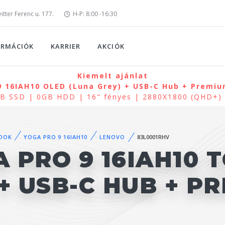
tter Ferenc u. 177.
H-P: 8:00 -16:30
ORMÁCIÓK
KARRIER
AKCIÓK
Kiemelt ajánlat
 16IAH10 OLED (Luna Grey) + USB-C Hub + Premium
0GB SSD | 0GB HDD | 16" fényes | 2880X1800 (QHD+
OOK
YOGA PRO 9 16IAH10
LENOVO
83L0001RHV
 PRO 9 16IAH10 
 + USB-C HUB + P