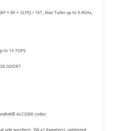
 (6P + 8E + 2LPE) / 16T, Max Turbo up to 5.4GHz,
 up to 13 TOPS
8GB GDDR7
 Realtek© ALC3306 codec
al side woofers), 2W x2 (tweeters), optimized