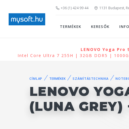
+36 (1) 424 99 44
1131 Budapest, Rei
TERMÉKEK
KERESŐK
INF
LENOVO Yoga Pro 9
Intel Core Ultra 7 255H | 32GB DDR5 | 100
CÍMLAP
TERMÉKEK
SZÁMÍTÁSTECHNIKA
NOTEB
LENOVO YOGA
(LUNA GREY)