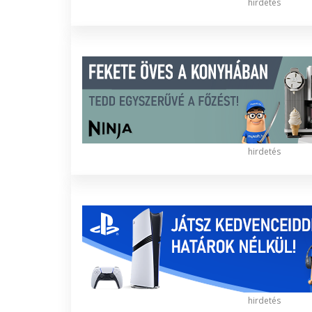
hirdetés
hirdetés
hirdetés