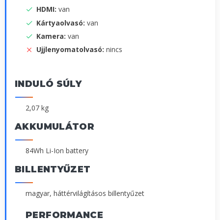
HDMI:
van
Kártyaolvasó:
van
Kamera:
van
Ujjlenyomatolvasó:
nincs
INDULÓ SÚLY
2,07 kg
AKKUMULÁTOR
84Wh Li-Ion battery
BILLENTYŰZET
magyar, háttérvilágításos billentyűzet
PERFORMANCE