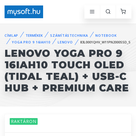
CÍMLAP
TERMÉKEK
SZÁMÍTÁSTECHNIKA
NOTEBOOK
YOGA PRO 9 16IAH10
LENOVO
83L0001QHV_W11PN2000SSD_S
LENOVO YOGA PRO 9
16IAH10 TOUCH OLED
(TIDAL TEAL) + USB-C
HUB + PREMIUM CARE
RAKTÁRON