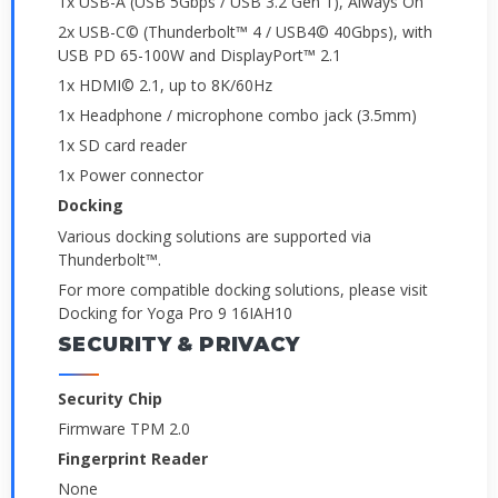
1x USB-A (USB 5Gbps / USB 3.2 Gen 1), Always On
2x USB-C© (Thunderbolt™ 4 / USB4© 40Gbps), with
USB PD 65-100W and DisplayPort™ 2.1
1x HDMI© 2.1, up to 8K/60Hz
1x Headphone / microphone combo jack (3.5mm)
1x SD card reader
1x Power connector
Docking
Various docking solutions are supported via
Thunderbolt™.
For more compatible docking solutions, please visit
Docking for Yoga Pro 9 16IAH10
SECURITY & PRIVACY
Security Chip
Firmware TPM 2.0
Fingerprint Reader
None