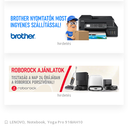
hirdetés
hirdetés
LENOVO,
Notebook,
Yoga Pro 9 16IAH10