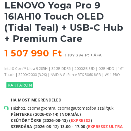
LENOVO Yoga Pro 9
16IAH10 Touch OLED
(Tidal Teal) + USB-C Hub
+ Premium Care
1 507 990 Ft
1 187 394 Ft + ÁFA
Intel® Core™ Ultra 9 285H | 32GB DDR5 | 2000GB SSD | 0GB HDD | 16"
Touch | 3200X2000 (3.2K) | NVIDIA GeForce RTX 5060 8GB | W11 PRO
RAKTÁRON
HA MOST MEGRENDELED
Házhoz, csomagpontra, csomagautomatába szállítjuk
PÉNTEKRE (2026-08-14) (NORMÁL)
CSÜTÖRTÖKRE (2026-08-13) (
EXPRESSZ
)
SZERDÁRA (2026-08-12) 13:00 - 17:00 (
EXPRESSZ ULTRA