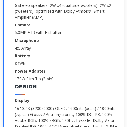
6 stereo speakers, 2W x4 (dual side woofers), 2W x2
(tweeters), optimized with Dolby Atmos©, Smart
Amplifier (AMP)
Camera
5.0MP + IR with E-shutter
Microphone
4x, Array
Battery
84Wh
Power Adapter
170W Slim Tip (3-pin)
DESIGN
Display
16" 3.2K (3200x2000) OLED, 1600nits (peak) / 1000nits
(typical) Glossy / Anti-fingerprint, 100% DCI-P3, 100%
Adobe RGB, 100% sRGB, 120Hz, Eyesafe, Dolby Vision,
DisplayHDR 1000, AGC Dragontrail Glass, Touch, X-Rite,