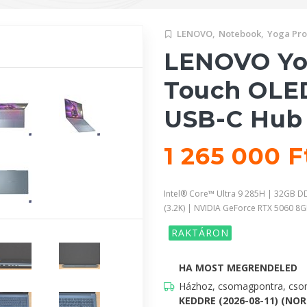
LENOVO,
Notebook,
Yoga Pro
LENOVO Yog
Touch OLED 
USB-C Hub
1 265 000 
Intel® Core™ Ultra 9 285H | 32GB 
(3.2K) | NVIDIA GeForce RTX 5060 
RAKTÁRON
HA MOST MEGRENDELED
Házhoz, csomagpontra, csom
KEDDRE (2026-08-11) (NO