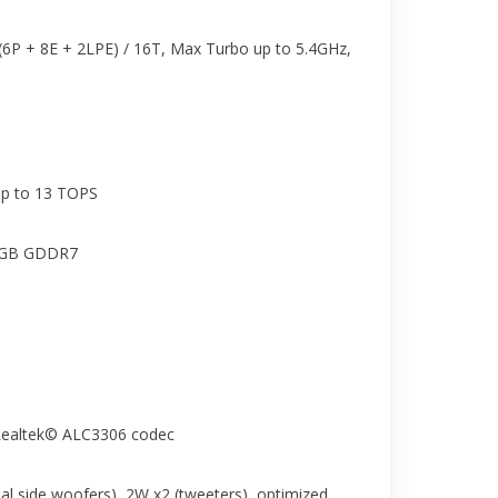
 (6P + 8E + 2LPE) / 16T, Max Turbo up to 5.4GHz,
 up to 13 TOPS
8GB GDDR7
 Realtek© ALC3306 codec
al side woofers), 2W x2 (tweeters), optimized