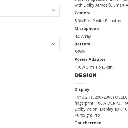
with Dolby Atmos©, Smart A
Camera
5.0MP + IR with E-shutter
Microphone
4x, Array
Battery
84Wh
Power Adapter
170W Slim Tip (3-pin)
DESIGN
Display
16" 3.2K (3200x2000) OLED, 16
fingerprint, 100% DCI-P3, 
Dolby Vision, DisplayHDR 100
PureSight Pro
Touchscreen