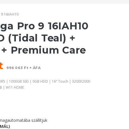
 9 16IAH10
a Pro 9 16IAH10
(Tidal Teal) +
 + Premium Care
Ft
996 063 Ft + ÁFA
DDR5 | 1000GB SSD | 0GB HDD | 16" Touch | 3200X2000
8GB | W11 HOME
agautomatába szállítjuk
RMÁL)