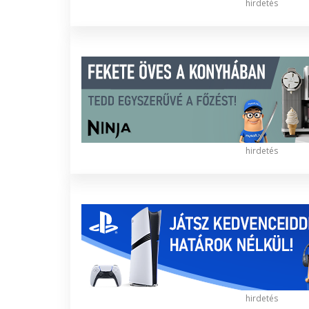
hirdetés
hirdetés
hirdetés