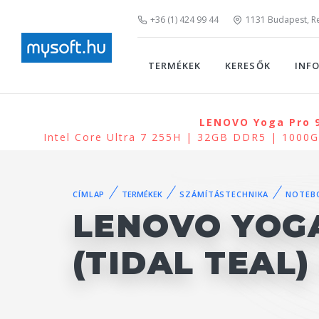
+36 (1) 424 99 44
1131 Budapest, Rei
TERMÉKEK
KERESŐK
INF
LENOVO Yoga Pro 9
Intel Core Ultra 7 255H | 32GB DDR5 | 100
CÍMLAP
TERMÉKEK
SZÁMÍTÁSTECHNIKA
NOTEB
LENOVO YOGA
(TIDAL TEAL)