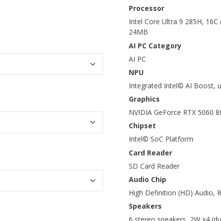
Processor
Intel Core Ultra 9 285H, 16C
24MB
AI PC Category
AI PC
NPU
Integrated Intel© AI Boost,
Graphics
NVIDIA GeForce RTX 5060 
Chipset
Intel© SoC Platform
Card Reader
SD Card Reader
Audio Chip
High Definition (HD) Audio,
Speakers
6 stereo speakers, 2W x4 (du