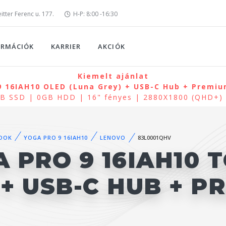
tter Ferenc u. 177.
H-P: 8:00 -16:30
ORMÁCIÓK
KARRIER
AKCIÓK
Kiemelt ajánlat
 16IAH10 OLED (Luna Grey) + USB-C Hub + Premium
0GB SSD | 0GB HDD | 16" fényes | 2880X1800 (QHD+
OOK
YOGA PRO 9 16IAH10
LENOVO
83L0001QHV
 PRO 9 16IAH10 
 + USB-C HUB + 