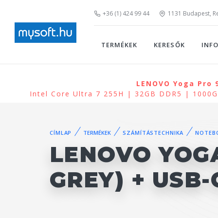
+36 (1) 424 99 44
1131 Budapest, Rei
TERMÉKEK
KERESŐK
INF
LENOVO Yoga Pro 9
Intel Core Ultra 7 255H | 32GB DDR5 | 100
CÍMLAP
TERMÉKEK
SZÁMÍTÁSTECHNIKA
NOTEB
LENOVO YOGA
GREY) + USB