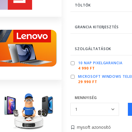
TÖLTŐK
GRANCIA KITERJESZTÉS
SZOLGÁLTATÁSOK
10 NAP PIXELGARANCIA
4 990 FT
MICROSOFT WINDOWS TELE
29 990 FT
MENNYISÉG
mysoft azonosító