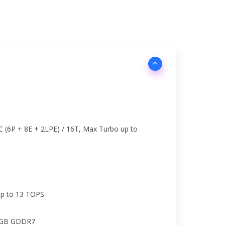
6C (6P + 8E + 2LPE) / 16T, Max Turbo up to
 up to 13 TOPS
8GB GDDR7