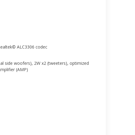
 Realtek© ALC3306 codec
al side woofers), 2W x2 (tweeters), optimized
mplifier (AMP)