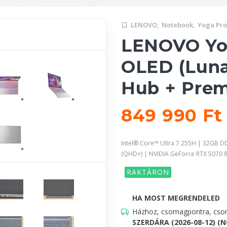
LENOVO,
Notebook,
Yoga Pro
LENOVO Yog
OLED (Luna
Hub + Pre
849 990 F
Intel® Core™ Ultra 7 255H | 32GB 
(QHD+) | NVIDIA GeForce RTX 5070
RAKTÁRON
HA MOST MEGRENDELED
Házhoz, csomagpontra, csom
SZERDÁRA (2026-08-12) (