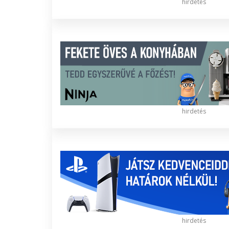
hirdetés
hirdetés
hirdetés