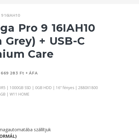
 9 16IAH10
a Pro 9 16IAH10
 Grey) + USB-C
mium Care
t
669 283 Ft + ÁFA
DDR5 | 1000GB SSD | 0GB HDD | 16" fényes | 2880X1800
 8GB | W11 HOME
agautomatába szállítjuk
NORMÁL)