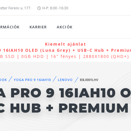
tter Ferenc u. 177.
H-P: 8:00 -16:30
ORMÁCIÓK
KARRIER
AKCIÓK
Kiemelt ajánlat
 16IAH10 OLED (Luna Grey) + USB-C Hub + Premium
0GB SSD | 0GB HDD | 16" fényes | 2880X1800 (QHD+
OOK
YOGA PRO 9 16IAH10
LENOVO
83L0001LHV
 PRO 9 16IAH10 
-C HUB + PREMIUM