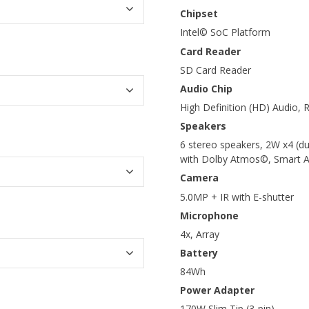
Chipset
Intel© SoC Platform
Card Reader
SD Card Reader
Audio Chip
High Definition (HD) Audio,
Speakers
6 stereo speakers, 2W x4 (du
with Dolby Atmos©, Smart A
Camera
5.0MP + IR with E-shutter
Microphone
4x, Array
Battery
84Wh
Power Adapter
170W Slim Tip (3-pin)